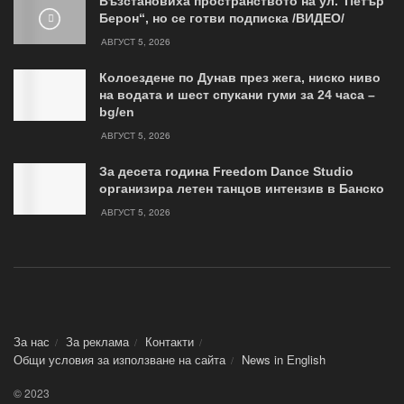
Възстановиха пространството на ул.“Петър
Берон“, но се готви подписка /ВИДЕО/
АВГУСТ 5, 2026
Колоездене по Дунав през жега, ниско ниво
на водата и шест спукани гуми за 24 часа –
bg/en
АВГУСТ 5, 2026
За десета година Freedom Dance Studio
организира летен танцов интензив в Банско
АВГУСТ 5, 2026
За нас
За реклама
Контакти
Общи условия за използване на сайта
News in Еnglish
© 2023