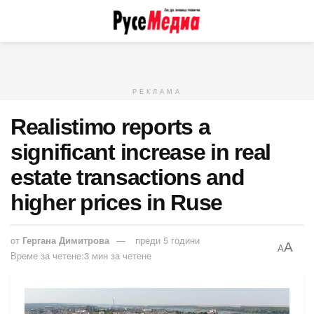
РЕКЛАМА
Realistimo reports a
significant increase in real
estate transactions and
higher prices in Ruse
от
Гергана Димитрова
преди 5 години
A
A
Време за четене:3 мин за четене