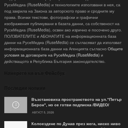
РусеМедиа (RuseMedia) и технологиите използвани в нея, са
под закрила на Закона за авторското право и сродните му
права. Всички текстови, фотографски и графични
изображения публикувани в базата данни, са собственост на
РусеМедиа (RuseMedia), освен ако изрично е посочено друго.
ПОЛЗВАТЕЛИТЕ и АБОНАТИТЕ на информационната база
данни на РусеМедиа (RuseMedia) се съгласяват да използват
информационната база данни на Агенцията съгласно
Общите
условия за договорите на РусеМедиа (RuseMedia)
и
действащото в Република България законодателство.
Намерете ни във Фейсбук
Последни новини
Възстановиха пространството на ул.“Петър
Берон“, но се готви подписка /ВИДЕО/
АВГУСТ 5, 2026
Колоездене по Дунав през жега, ниско ниво