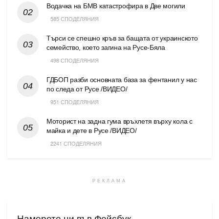
Водачка на БМВ катастрофира в Две могили
585 СПОДЕЛЯНИЯ
Търси се спешно кръв за бащата от украинското
семейство, което загина на Русе-Бяла
498 СПОДЕЛЯНИЯ
ГДБОП разби основната база за фентанил у нас
по следа от Русе /ВИДЕО/
951 СПОДЕЛЯНИЯ
Моторист на задна гума връхлетя върху кола с
майка и дете в Русе /ВИДЕО/
2241 СПОДЕЛЯНИЯ
РЕКЛАМА
Намерете ни във Фейсбук