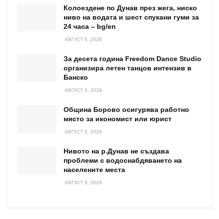
Колоездене по Дунав през жега, ниско
ниво на водата и шест спукани гуми за
24 часа – bg/en
АВГУСТ 5, 2026
За десета година Freedom Dance Studio
организира летен танцов интензив в
Банско
АВГУСТ 5, 2026
Община Борово осигурява работно
място за икономист или юрист
АВГУСТ 5, 2026
Нивото на р.Дунав не създава
проблеми с водоснабдяването на
населените места
АВГУСТ 5, 2026