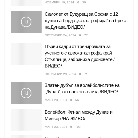
НОЕМВРИ 10, 2024
0
59
Самолет от Букурещ за София с 12
души на борда „катастрофира“ на брега
на Дунава /ВИДЕО/
ОКТОМВРИ 24, 2024
0
77
Първи кадри от тренировката за
учението с авиокатастрофа край
Стълпище, забраниха дроновете /
ВИДЕО/
ОКТОМВРИ 23, 2024
0
71
Златен дубъл за волейболистите на
„Дунав“, отново са в елита /ВИДЕО/
МАРТ 23, 2024
0
56
Волейбол: Финал между Дунав и
Миньор /НА ЖИВО/
МАРТ 23, 2024
0
100