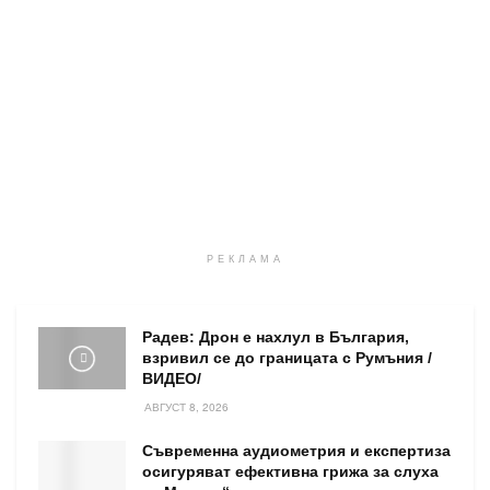
РЕКЛАМА
Радев: Дрон е нахлул в България,
взривил се до границата с Румъния /
ВИДЕО/
АВГУСТ 8, 2026
Съвременна аудиометрия и експертиза
осигуряват ефективна грижа за слуха