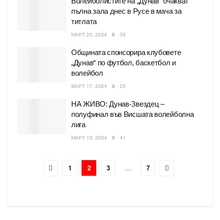
Волейболистите на „Дунав“ очакват
пълна зала днес в Русе в мача за
титлата
МАРТ 23, 2024
0
35
Общината спонсорира клубовете
„Дунав“ по футбол, баскетбол и
волейбол
МАРТ 17, 2024
0
25
НА ЖИВО: Дунав-Звездец –
полуфинал във Висшата волейболна
лига
МАРТ 13, 2024
0
41
1
2
3
…
7