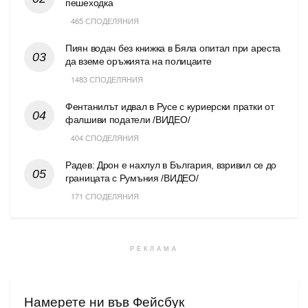
пешеходка
465 СПОДЕЛЯНИЯ
Пиян водач без книжка в Бяла опитал при ареста
да вземе оръжията на полицаите
1483 СПОДЕЛЯНИЯ
Фентанилът идвал в Русе с куриерски пратки от
фалшиви податели /ВИДЕО/
404 СПОДЕЛЯНИЯ
Радев: Дрон е нахлул в България, взривил се до
границата с Румъния /ВИДЕО/
171 СПОДЕЛЯНИЯ
РЕКЛАМА
Намерете ни във Фейсбук