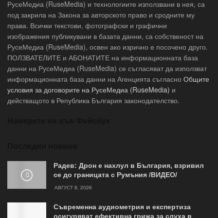
РусеМедиа (RuseMedia) и технологиите използвани в нея, са
под закрила на Закона за авторското право и сродните му
права. Всички текстови, фотографски и графични
изображения публикувани в базата данни, са собственост на
РусеМедиа (RuseMedia), освен ако изрично е посочено друго.
ПОЛЗВАТЕЛИТЕ и АБОНАТИТЕ на информационната база
данни на РусеМедиа (RuseMedia) се съгласяват да използват
информационната база данни на Агенцията съгласно
Общите
условия за договорите на РусеМедиа (RuseMedia)
и
действащото в Република България законодателство.
Намерете ни във Фейсбук
Последни новини
Радев: Дрон е нахлул в България, взривил
се до границата с Румъния /ВИДЕО/
АВГУСТ 8, 2026
Съвременна аудиометрия и експертиза
осигуряват ефективна грижа за слуха в