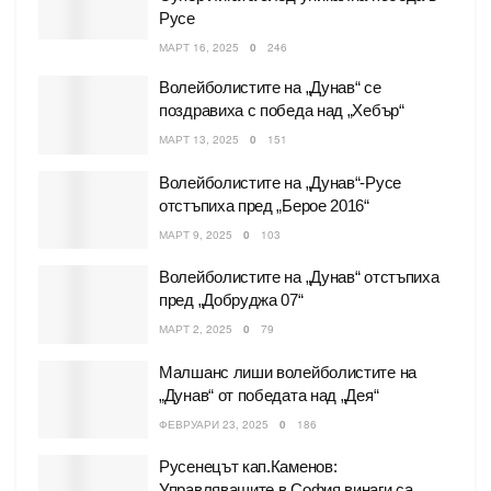
Русе
МАРТ 16, 2025
0
246
Волейболистите на „Дунав“ се
поздравиха с победа над „Хебър“
МАРТ 13, 2025
0
151
Волейболистите на „Дунав“-Русе
отстъпиха пред „Берое 2016“
МАРТ 9, 2025
0
103
Волейболистите на „Дунав“ отстъпиха
пред „Добруджа 07“
МАРТ 2, 2025
0
79
Малшанс лиши волейболистите на
„Дунав“ от победата над „Дея“
ФЕВРУАРИ 23, 2025
0
186
Русенецът кап.Каменов:
Управляващите в София винаги са