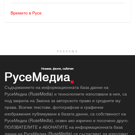
Времето в Русе
РЕКЛАМА
Съдържанието на информационната база данни на
РусеМедиа (RuseMedia) и технологиите използвани в нея, са
под закрила на Закона за авторското право и сродните му
права. Всички текстови, фотографски и графични
изображения публикувани в базата данни, са собственост на
РусеМедиа (RuseMedia), освен ако изрично е посочено друго.
ПОЛЗВАТЕЛИТЕ и АБОНАТИТЕ на информационната база
данни на РусеМедиа (RuseMedia) се съгласяват да използват