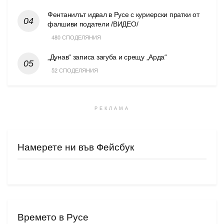
Фентанилът идвал в Русе с куриерски пратки от
фалшиви податели /ВИДЕО/
480 СПОДЕЛЯНИЯ
„Дунав“ записа загуба и срещу „Арда“
52 СПОДЕЛЯНИЯ
РЕКЛАМА
Намерете ни във Фейсбук
Времето в Русе