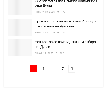
ИАРА-Русе хвана в крачка бракониер в
река Дунав
ЯНУАРИ 13, 2025
0
179
Пред препълнена зала „Дунав“ победи
шампионите на Румъния
ЯНУАРИ 12, 2025
0
265
Нов вратар се присъедини към отбора
на „Дунав“
ЯНУАРИ 9, 2025
0
200
1
2
…
7