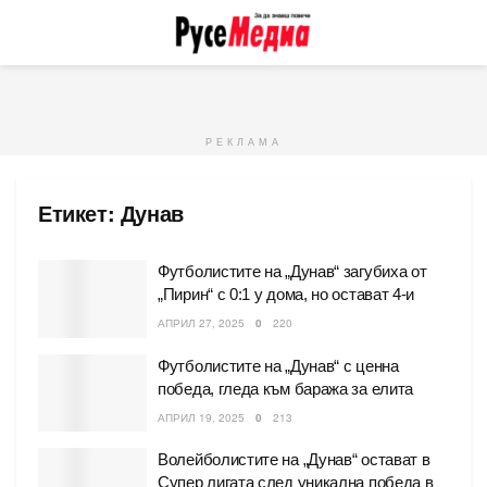
РЕКЛАМА
Етикет:
Дунав
Футболистите на „Дунав“ загубиха от
„Пирин“ с 0:1 у дома, но остават 4-и
АПРИЛ 27, 2025
0
220
Футболистите на „Дунав“ с ценна
победа, гледа към баража за елита
АПРИЛ 19, 2025
0
213
Волейболистите на „Дунав“ остават в
Супер лигата след уникална победа в