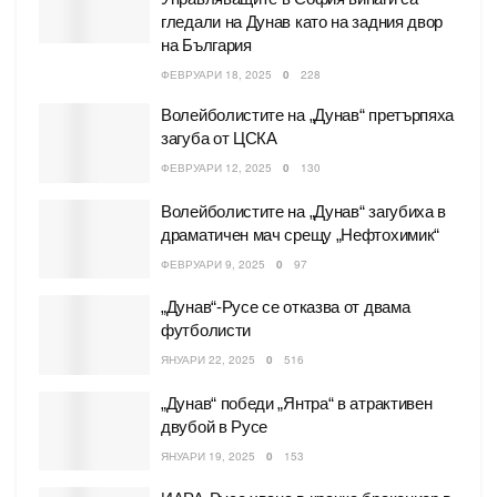
гледали на Дунав като на задния двор
на България
ФЕВРУАРИ 18, 2025
0
228
Волейболистите на „Дунав“ претърпяха
загуба от ЦСКА
ФЕВРУАРИ 12, 2025
0
130
Волейболистите на „Дунав“ загубиха в
драматичен мач срещу „Нефтохимик“
ФЕВРУАРИ 9, 2025
0
97
„Дунав“-Русе се отказва от двама
футболисти
ЯНУАРИ 22, 2025
0
516
„Дунав“ победи „Янтра“ в атрактивен
двубой в Русе
ЯНУАРИ 19, 2025
0
153