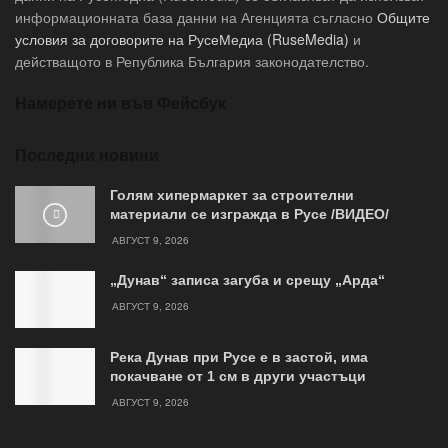
информационната база данни на Агенцията съгласно
Общите
условия за договорите на РусеМедиа (RuseMedia)
и
действащото в Република България законодателство.
Намерете ни във Фейсбук
Последни новини
Голям хипермаркет за строителни
материали се изгражда в Русе /ВИДЕО/
АВГУСТ 9, 2026
„Дунав“ записа загуба и срещу „Арда“
АВГУСТ 9, 2026
Река Дунав при Русе е в застой, има
покачване от 1 см в други участъци
АВГУСТ 9, 2026