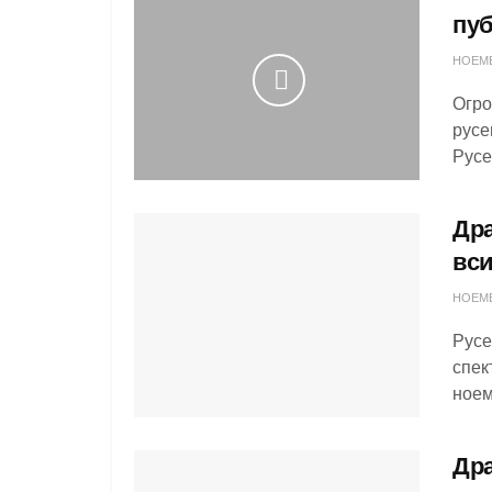
пуб
НОЕМВ
Огро
русе
Русе
Дра
вси
НОЕМВ
Русе
спек
ноем
Дра