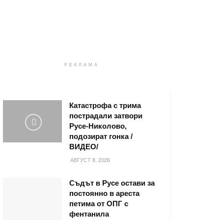
РЕКЛАМА
Катастрофа с трима
пострадали затвори
Русе-Николово,
подозират гонка /
ВИДЕО/
АВГУСТ 8, 2026
Съдът в Русе остави за
постоянно в ареста
петима от ОПГ с
фентанила