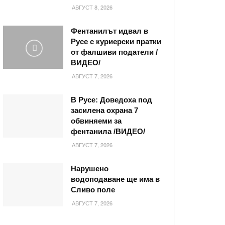
АВГУСТ 8, 2026
Фентанилът идвал в
Русе с куриерски пратки
от фалшиви податели /
ВИДЕО/
АВГУСТ 7, 2026
В Русе: Доведоха под
засилена охрана 7
обвиняеми за
фентанила /ВИДЕО/
АВГУСТ 7, 2026
Нарушено
водоподаване ще има в
Сливо поле
АВГУСТ 7, 2026