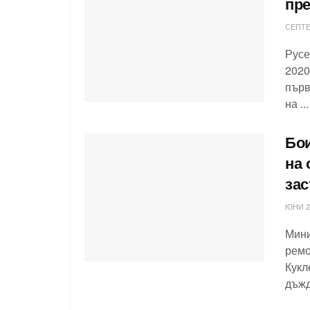
пре
СЕПТЕ
Русе
2020
първ
на ...
Бои
на 
зас
ЮНИ 26
Мини
ремо
Кукл
дъжд