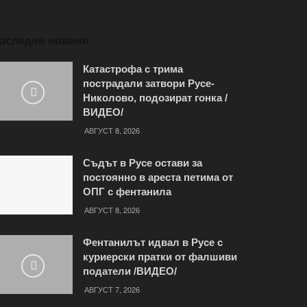
оследни новини
Катастрофа с трима
пострадали затвори Русе-
Николово, подозират гонка /
ВИДЕО/
АВГУСТ 8, 2026
Съдът в Русе остави за
постоянно в ареста петима от
ОПГ с фентанила
АВГУСТ 8, 2026
Фентанилът идвал в Русе с
куриерски пратки от фалшиви
податели /ВИДЕО/
АВГУСТ 7, 2026