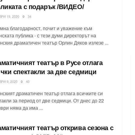
ликата с подарък /ВИДЕО/
РИ 19, 2020
34
0
мна благодарност, почит и уважение към
нската публика - с тези думи директорът на
нския драматичен театър Орлин Дяков излезе ...
матичният театър в Русе отлага
чки спектакли за две седмици
РИ 9, 2020
40
0
нският драматичен театър отлага всичките си
такли за период от две седмици. От днес до 22
ври няма да има ...
матичният театър открива сезона с