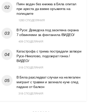
Пиян водач без книжка в Бяла опитал
при ареста да вземе оръжията на
полицаите
1283 СПОДЕЛЯНИЯ
В Русе: Доведоха под засилена охрана
7 обвиняеми за фентанила /ВИДЕО/
409 СПОДЕЛЯНИЯ
Катастрофа с трима пострадали затвори
Русе-Николово, подозират гонка /
ВИДЕО/
318 СПОДЕЛЯНИЯ
В Бяла разследват случаи на нелегален
мигрант с травми и загинало куче след
падане от балкон
318 СПОДЕЛЯНИЯ