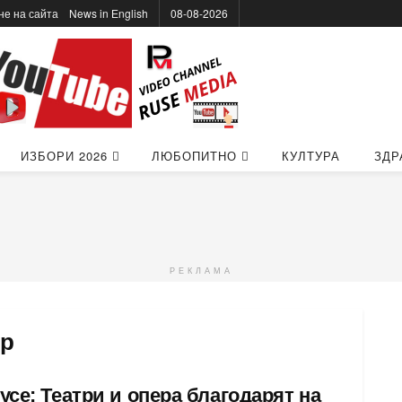
не на сайта
News in Еnglish
08-08-2026
ИЗБОРИ 2026
ЛЮБОПИТНО
КУЛТУРА
ЗДР
РЕКЛАМА
ър
усе: Театри и опера благодарят на