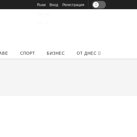
Ruse
Вход
Регистрация
28
°
нд
29
°
пн
АВЕ
СПОРТ
БИЗНЕС
ОТ ДНЕС