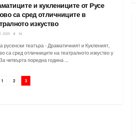
матиците и куклениците от Русе
ово са сред отличниците в
тралното изкуство
, 2020
34
0
а русенски театъра - Драматичният и Кукленият,
во са сред отличниците на театралното изкуство у
 За четвърта поредна година ...
1
2
3