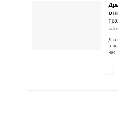
Дра
отн
теа
МАЙ 12
Дват
отно
нас.