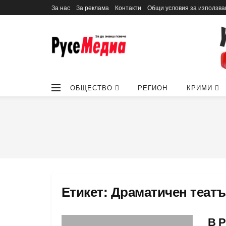
За нас
За реклама
Контакти
Общи условия за използва
ОБЩЕСТВО
РЕГИОН
КРИМИ
Етикет:
Драматичен теат
В Р