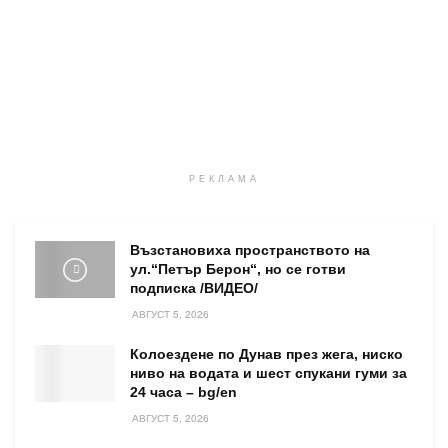
РЕКЛАМА
Възстановиха пространството на
ул.“Петър Берон“, но се готви
подписка /ВИДЕО/
АВГУСТ 5, 2026
Колоездене по Дунав през жега, ниско
ниво на водата и шест спукани гуми за
24 часа – bg/en
АВГУСТ 5, 2026