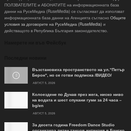
ПОЛЗВАТЕЛИТЕ и АБОНАТИТЕ на информационната база
данни на РусеМедиа (RuseMedia) се съгласяват да използват
информационната база данни на Агенцията съгласно
Общите
условия за договорите на РусеМедиа (RuseMedia)
и
действащото в Република България законодателство.
Намерете ни във Фейсбук
Последни новини
Възстановиха пространството на ул.“Петър
Берон“, но се готви подписка /ВИДЕО/
АВГУСТ 5, 2026
Колоездене по Дунав през жега, ниско ниво
на водата и шест спукани гуми за 24 часа –
bg/en
АВГУСТ 5, 2026
За десета година Freedom Dance Studio
организира летен танцов интензив в Банско