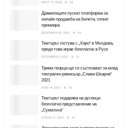
МАРТ 14, 2022
0
38
Драматиците пускат платформа за
онлайн продажба на билети, готвят
премиера
ДЕКЕМВРИ 25, 2021
0
44
Театърът гостува с „Хоро“ в Молдова,
преди това играе безплатно в Русе
ОКТОМВРИ 5, 2021
0
31
Трима творци ще се състезават за млад
театрален режисьор „Слави Шкаров“
2021
ЮЛИ 14, 2021
0
40
Театърът подарява на русенци
безплатно представление на
„Суматоха“
АПРИЛ 27, 2021
0
42
Драматичният театър прави подаръци