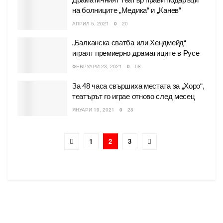
на болниците „Медика“ и „Канев“
АПРИЛ 5, 2021
0
20
„Балканска сватба или Хендмейд“
играят премиерно драматиците в Русе
ФЕВРУАРИ 23, 2021
0
58
За 48 часа свършиха местата за „Хоро“,
театърът го играе отново след месец
ЯНУАРИ 19, 2021
0
28
1
2
3