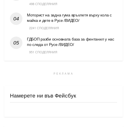
498 СПОДЕЛЯНИЯ
Моторист на задна гума връхлетя върху кола с
майка и дете в Русе /ВИДЕО/
2241 СПОДЕЛЯНИЯ
ГДБОП разби основната база за фентанил у нас
по следа от Русе /ВИДЕО/
951 СПОДЕЛЯНИЯ
РЕКЛАМА
Намерете ни във Фейсбук