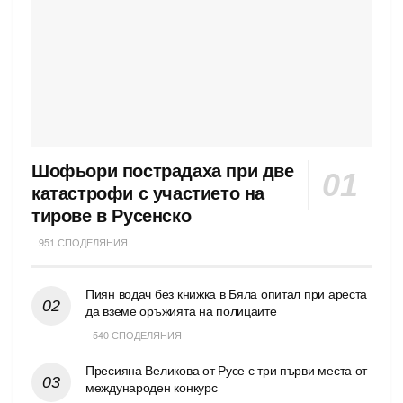
Шофьори пострадаха при две
катастрофи с участието на
тирове в Русенско
951 СПОДЕЛЯНИЯ
Пиян водач без книжка в Бяла опитал при ареста
да вземе оръжията на полицаите
540 СПОДЕЛЯНИЯ
Пресияна Великова от Русе с три първи места от
международен конкурс