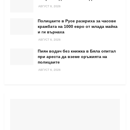
АВГУСТ 6, 2026
Полицаите в Русе разкриха за часове
кражбата на 1000 евро от млада майка
и ги върнаха
АВГУСТ 6, 2026
Пиян водач без книжка в Бяла опитал
при ареста да вземе оръжията на
полицаите
АВГУСТ 6, 2026