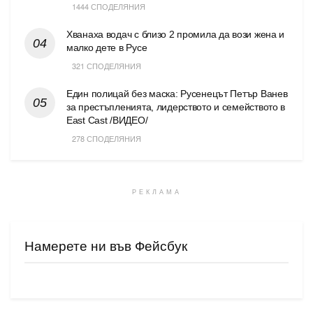
1444 СПОДЕЛЯНИЯ
Хванаха водач с близо 2 промила да вози жена и
малко дете в Русе
321 СПОДЕЛЯНИЯ
Един полицай без маска: Русенецът Петър Ванев
за престъпленията, лидерството и семейството в
East Cast /ВИДЕО/
278 СПОДЕЛЯНИЯ
РЕКЛАМА
Намерете ни във Фейсбук