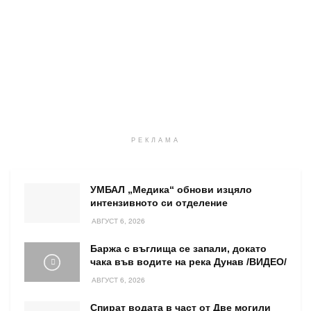
РЕКЛАМА
УМБАЛ „Медика“ обнови изцяло
интензивното си отделение
АВГУСТ 6, 2026
Баржа с въглища се запали, докато
чака във водите на река Дунав /ВИДЕО/
АВГУСТ 6, 2026
Спират водата в част от Две могили