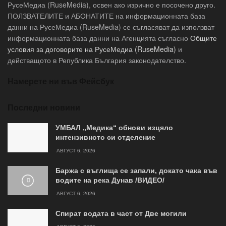
РусеМедиа (RuseMedia), освен ако изрично е посочено друго.
ПОЛЗВАТЕЛИТЕ и АБОНАТИТЕ на информационната база
данни на РусеМедиа (RuseMedia) се съгласяват да използват
информационната база данни на Агенцията съгласно
Общите
условия за договорите на РусеМедиа (RuseMedia)
и
действащото в Република България законодателство.
Намерете ни във Фейсбук
Последни новини
УМБАЛ „Медика“ обнови изцяло
интензивното си отделение
АВГУСТ 6, 2026
Баржа с въглища се запали, докато чака във
водите на река Дунав /ВИДЕО/
АВГУСТ 6, 2026
Спират водата в част от Две могили