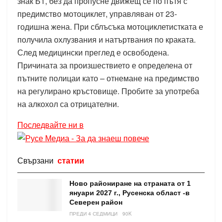
знак Б1, без да пропусне движещ се по пътя с
предимство мотоциклет, управляван от 23-
годишна жена. При сблъсъка мотоциклетистката е
получила охлузвания и натъртвания по краката.
След медицински преглед е освободена.
Причината за произшествието е определена от
пътните полицаи като – отнемане на предимство
на регулирано кръстовище. Пробите за употреба
на алкохол са отрицателни.
Последвайте ни в
Свързани
статии
Ново райониране на страната от 1
януари 2027 г., Русенска област -в
Северен район
ПРЕДИ 4 СЕДМИЦИ
90K