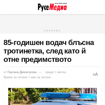
РЕКЛАМА
85-годишен водач блъсна
тротинетка, след като й
отне предимството
от
Гергана Димитрова
преди 1 месец
A
A
Време за четене:1 мин за четене