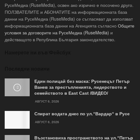
РусеМедиа (RuseMedia), освен ако изрично е посочено друго.
ПОЛЗВАТЕЛИТЕ и АБОНАТИТЕ на информационната база
данни на РусеМедиа (RuseMedia) се съгласяват да използват
информационната база данни на Агенцията съгласно
Общите
условия за договорите на РусеМедиа (RuseMedia)
и
действащото в Република България законодателство.
Намерете ни във Фейсбук
Последни новини
Един полицай без маска: Русенецът Петър
Ванев за престъпленията, лидерството и
семейството в East Cast /ВИДЕО/
АВГУСТ 6, 2026
Спират водата днес по ул.“Вардар“ в Русе
АВГУСТ 6, 2026
Възстановиха пространството на ул.“Петър