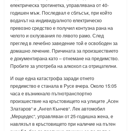
електрическа тротинетка, управлявана от 40-
годишен мъж. Последвал е сблъсък, при който
водачът на индивидуалното електрическо
превозно средство е получил контузна рана на
челото и охлузвания по лявото рамо. След
преглед в лечебно заведение той е освободен за
домашно лечение. Причината за произшествието
е документирана като – отнемане на предимство.
Пробите за употреба на алкохол са отрицателни.
И още една катастрофа заради отнето
предимство е станала в Русе вчера. Около 15:05
часа е възникнало пътнотранспортно
произшествие на кръстовището на улиците „Асен
Златаров“ и „Ангел Кънчев“. Лек автомобил
„Мерцедес“, управляван от 25-годишна жена, е
навлязъл в кръстовището при наличие на пътен