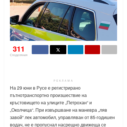
311
Споделяния
РЕКЛАМА
На 29 юни в Русе е регистрирано
пътнотранспортно произшествие на
кръстовището на улиците „Петрохан“ и
„Околчица“. При извършване на маневра „ляв
завой“ лек автомобил, управляван от 85-годишен
водач, не е пропуснал насрещно движеща се