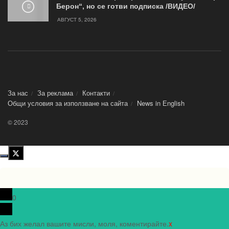
Берон“, но се готви подписка /ВИДЕО/
АВГУСТ 5, 2026
За нас
За реклама
Контакти
Общи условия за използване на сайта
News in Еnglish
© 2023
0
Аз бих желал вашите мисли, моля, коментирайте.
x