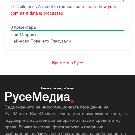
This site uses Akismet to reduce spam.
Learn how your
comment data is processed.
0
Коментара
Най-Старият
Най-нови
Повечето Гласували
Времето в Русе
Съдържанието на информационната база данни на
РусеМедиа (RuseMedia) и технологиите използвани в нея, са
под закрила на Закона за авторското право и сродните му
права. Всички текстови, фотографски и графични
изображения публикувани в базата данни, са собственост на