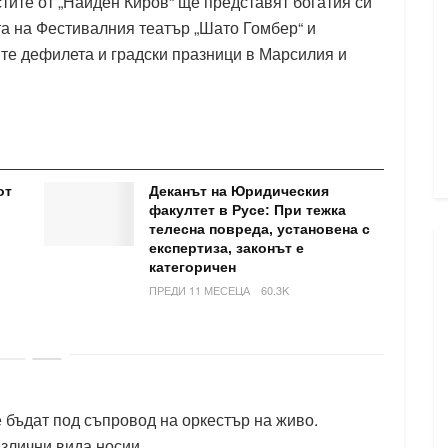
тите от „Найден Киров“ ще представят богатия си
та на Фестивалния театър „Шато Гомбер“ и
те дефилета и градски празници в Марсилия и
от
Деканът на Юридическия
факултет в Русе: При тежка
телесна повреда, установена с
експертиза, законът е
категоричен
ПРЕДИ 11 МЕСЕЦА
60.3K
 бъдат под съпровод на оркестър на живо.
злични вида носии.