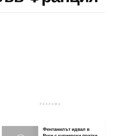
РЕКЛАМА
Фентанилът идвал в
Русе с куриерски пратки