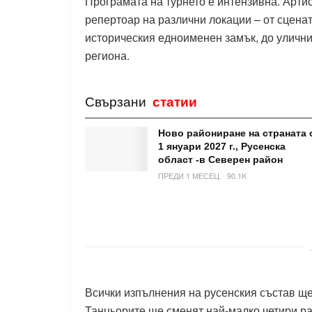
Програмата на турнето е интензивна. Артис
репертоар на различни локации – от сцена
историческия едноименен замък, до улични
региона.
Свързани
статии
Ново райониране на страната 
1 януари 2027 г., Русенска
област -в Северен район
ПРЕДИ 1 МЕСЕЦ
90.1K
Всички изпълнения на русенския състав ще
Танцьорите ще сменят най-малко четири ра