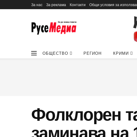
За нас
За реклама
Контакти
Общи условия за използва
ОБЩЕСТВО
РЕГИОН
КРИМИ
Фолклорен т
заминава на 