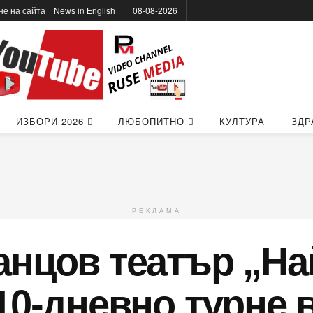
не на сайта
News in Еnglish
08-08-2026
ИЗБОРИ 2026
ЛЮБОПИТНО
КУЛТУРА
ЗДР
РЕКЛАМА
анцов театър „На
10-дневно турне