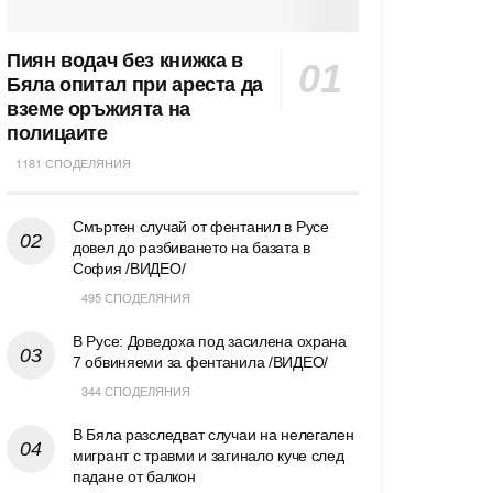
Пиян водач без книжка в
Бяла опитал при ареста да
вземе оръжията на
полицаите
1181 СПОДЕЛЯНИЯ
Смъртен случай от фентанил в Русе
довел до разбиването на базата в
София /ВИДЕО/
495 СПОДЕЛЯНИЯ
В Русе: Доведоха под засилена охрана
7 обвиняеми за фентанила /ВИДЕО/
344 СПОДЕЛЯНИЯ
В Бяла разследват случаи на нелегален
мигрант с травми и загинало куче след
падане от балкон