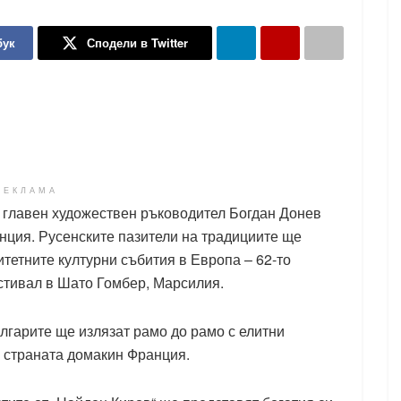
бук
Сподели в Twitter
РЕКЛАМА
с главен художествен ръководител Богдан Донев
нция. Русенските пазители на традициите ще
тетните културни събития в Европа – 62-то
тивал в Шато Гомбер, Марсилия.
лгарите ще излязат рамо до рамо с елитни
и страната домакин Франция.