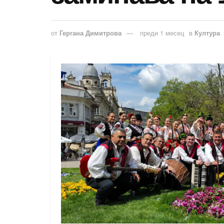
от
Гергана Димитрова
преди 1 месец
в
Култура