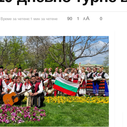
90
1
0
A
Време за четене:1 мин за четене
A