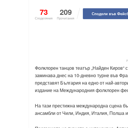
73
209
Сподели във Фейс
Споделяния
Прочитания
Фолклорен танцов театър „Найден Киров“ 
заминава днес на 10-дневно турне във Фра
представят България на едно от най-автори
издание на Международния фолклорен фес
На тази престижна международна сцена бъ
ансамбли от Чили, Индия, Италия, Полша 