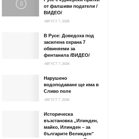
от фалшиви податели /
ВИДЕО/
АВГУСТ 7, 2026
В Русе: Доведоха под
засилена охрана 7
обвиняеми за
фентанила /ВИДЕО/
АВГУСТ 7, 2026
Нарушено
водоподаване ще има в
Сливо поле
АВГУСТ 7, 2026
Историческа
възстановка „Илинден,
майко, Илинден – за
българите Великден“