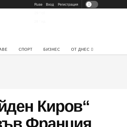
Ruse
Вход
Регистрация
29
°
сб
28
°
нд
АВЕ
СПОРТ
БИЗНЕС
ОТ ДНЕС
йден Киров“
 във Франция