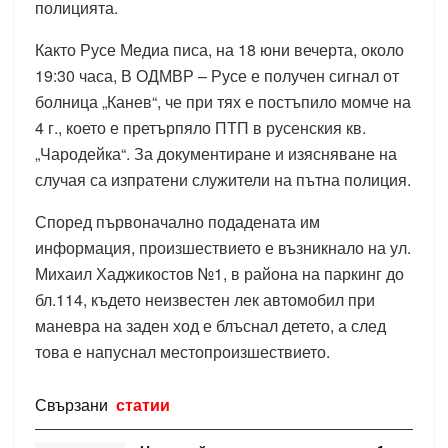
полицията.
Както Русе Медиа писа, на 18 юни вечерта, около
19:30 часа, В ОДМВР – Русе е получен сигнал от
болница „Канев“, че при тях е постъпило момче на
4 г., което е претърпяло ПТП в русенския кв.
„Чародейка“. За документиране и изясняване на
случая са изпратени служители на пътна полиция.
Според първоначално подадената им
информация, произшествието е възникнало на ул.
Михаил Хаджикостов №1, в района на паркинг до
бл.114, където неизвестен лек автомобил при
маневра на заден ход е блъснал детето, а след
това е напуснал местопроизшествието.
Свързани
статии