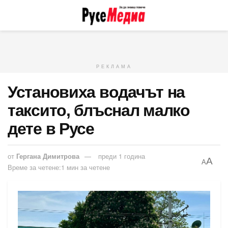
РЕКЛАМА
Установиха водачът на
таксито, блъснал малко
дете в Русе
от
Гергана Димитрова
преди 1 година
A
A
Време за четене:1 мин за четене