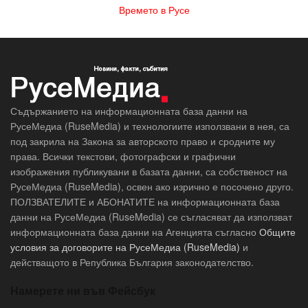
Времето в Русе
Съдържанието на информационната база данни на
РусеМедиа (RuseMedia) и технологиите използвани в нея, са
под закрила на Закона за авторското право и сродните му
права. Всички текстови, фотографски и графични
изображения публикувани в базата данни, са собственост на
РусеМедиа (RuseMedia), освен ако изрично е посочено друго.
ПОЛЗВАТЕЛИТЕ и АБОНАТИТЕ на информационната база
данни на РусеМедиа (RuseMedia) се съгласяват да използват
информационната база данни на Агенцията съгласно
Общите
условия за договорите на РусеМедиа (RuseMedia)
и
действащото в Република България законодателство.
Намерете ни във Фейсбук