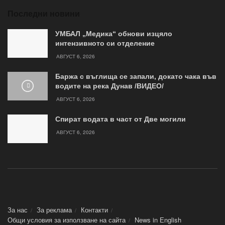
Последни новини
УМБАЛ „Медика“ обнови изцяло
интензивното си отделение
АВГУСТ 6, 2026
Баржа с въглища се запали, докато чака във
водите на река Дунав /ВИДЕО/
АВГУСТ 6, 2026
Спират водата в част от Две могили
АВГУСТ 6, 2026
За нас
За реклама
Контакти
Общи условия за използване на сайта
News in Еnglish