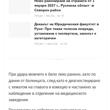
Ново райониране на страната от 1
януари 2027 г., Русенска област -в
Северен район
ПРЕДИ 1 МЕСЕЦ
90.1K
Деканът на Юридическия факултет в
Русе: При тежка телесна повреда,
установена с експертиза, законът е
категоричен
ПРЕДИ 11 МЕСЕЦА
60.2K
При удара момчето е било леко ранено, като по
данни от болницата, след като е диагностицирано
с хематом на главата и комоцио е настанено за
наблюдение в отделение на медицинското
заведение.
Предприети са действия за изясняване на