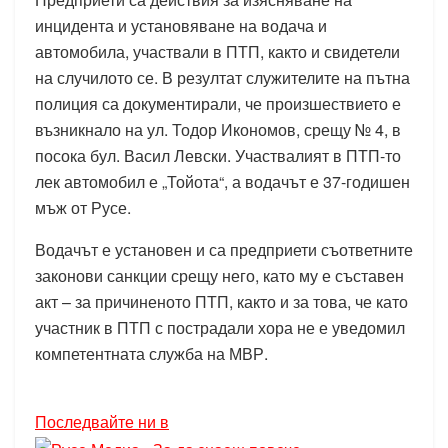
инцидента и установяване на водача и
автомобила, участвали в ПТП, както и свидетели
на случилото се. В резултат служителите на пътна
полиция са документирали, че произшествието е
възникнало на ул. Тодор Икономов, срещу № 4, в
посока бул. Васил Левски. Участвалият в ПТП-то
лек автомобил е „Тойота“, а водачът е 37-годишен
мъж от Русе.
Водачът е установен и са предприети съответните
законови санкции срещу него, като му е съставен
акт – за причиненото ПТП, както и за това, че като
участник в ПТП с пострадали хора не е уведомил
компетентната служба на МВР.
Последвайте ни в