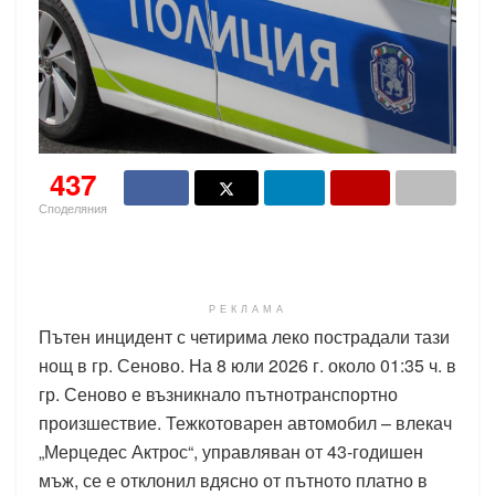
437
Споделяния
РЕКЛАМА
Пътен инцидент с четирима леко пострадали тази
нощ в гр. Сеново. На 8 юли 2026 г. около 01:35 ч. в
гр. Сеново е възникнало пътнотранспортно
произшествие. Тежкотоварен автомобил – влекач
„Мерцедес Актрос“, управляван от 43-годишен
мъж, се е отклонил вдясно от пътното платно в