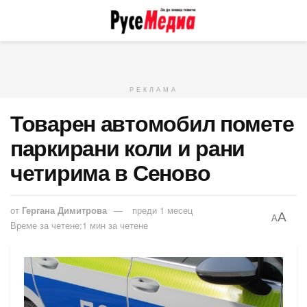
РЕКЛАМА
Товарен автомобил помете
паркирани коли и рани
четирима в Сеново
от
Гергана Димитрова
преди 1 месец
A
A
Време за четене:1 мин за четене