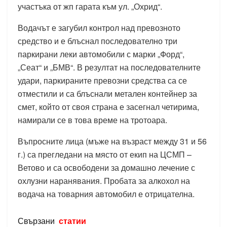
участъка от жп гарата към ул. „Охрид“.
Водачът е загубил контрол над превозното
средство и е блъснал последователно три
паркирани леки автомобили с марки „Форд“,
„Сеат“ и „БМВ“. В резултат на последователните
удари, паркираните превозни средства са се
отместили и са блъснали метален контейнер за
смет, който от своя страна е засегнал четирима,
намирали се в това време на тротоара.
Въпросните лица (мъже на възраст между 31 и 56
г.) са прегледани на място от екип на ЦСМП –
Ветово и са освободени за домашно лечение с
охлузни наранявания. Пробата за алкохол на
водача на товарния автомобил е отрицателна.
Свързани
статии