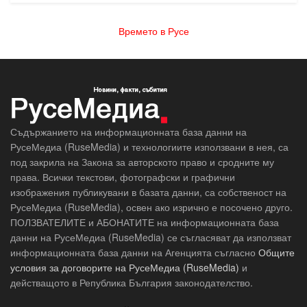
Времето в Русе
Съдържанието на информационната база данни на
РусеМедиа (RuseMedia) и технологиите използвани в нея, са
под закрила на Закона за авторското право и сродните му
права. Всички текстови, фотографски и графични
изображения публикувани в базата данни, са собственост на
РусеМедиа (RuseMedia), освен ако изрично е посочено друго.
ПОЛЗВАТЕЛИТЕ и АБОНАТИТЕ на информационната база
данни на РусеМедиа (RuseMedia) се съгласяват да използват
информационната база данни на Агенцията съгласно
Общите
условия за договорите на РусеМедиа (RuseMedia)
и
действащото в Република България законодателство.