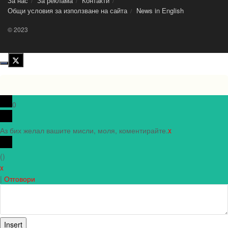
За нас
За реклама
Контакти
Общи условия за използване на сайта
News in Еnglish
© 2023
0
Аз бих желал вашите мисли, моля, коментирайте.
x
(
)
x
|
Отговори
Insert