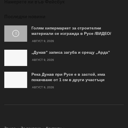
Намерете ни във Фейсбук
Последни новини
Голям хипермаркет за строителни
материали се изгражда в Русе /ВИДЕО/
АВГУСТ 9, 2026
„Дунав“ записа загуба и срещу „Арда“
АВГУСТ 9, 2026
Река Дунав при Русе е в застой, има
покачване от 1 см в други участъци
АВГУСТ 9, 2026