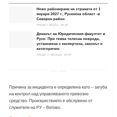
Ново райониране на страната от 1
януари 2027 г., Русенска област -в
Северен район
ПРЕДИ 1 МЕСЕЦ
90.2K
Деканът на Юридическия факултет в
Русе: При тежка телесна повреда,
установена с експертиза, законът е
категоричен
ПРЕДИ 11 МЕСЕЦА
60.3K
Причина за инцидента е определена като – загуба
на контрол над управляваното превозно
средство. Произшествието е обслужено от
служители на РУ – Ветово.