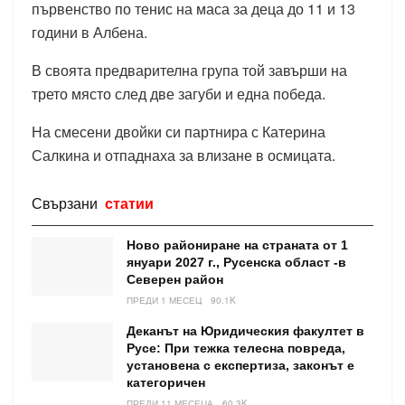
първенство по тенис на маса за деца до 11 и 13
години в Албена.
В своята предварителна група той завърши на
трето място след две загуби и една победа.
На смесени двойки си партнира с Катерина
Салкина и отпаднаха за влизане в осмицата.
Свързани
статии
Ново райониране на страната от 1
януари 2027 г., Русенска област -в
Северен район
ПРЕДИ 1 МЕСЕЦ
90.1K
Деканът на Юридическия факултет в
Русе: При тежка телесна повреда,
установена с експертиза, законът е
категоричен
ПРЕДИ 11 МЕСЕЦА
60.3K