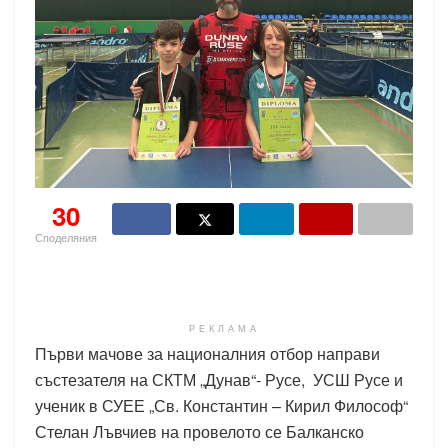
30
Споделяния
РЕКЛАМА
Първи мачове за националния отбор направи
състезателя на СКТМ „Дунав“- Русе, УСШ Русе и
ученик в СУЕЕ „Св. Константин – Кирил Философ“
Стелан Лъвчиев на провелото се Балканско