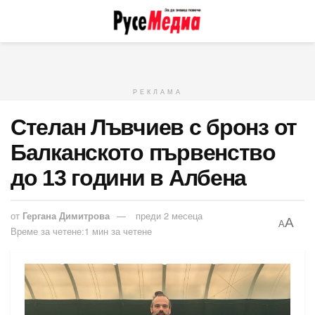
РЕКЛАМА
Стелан Лъвчиев с бронз от
Балканското първенство
до 13 години в Албена
от
Гергана Димитрова
преди 2 месеца
A
A
Време за четене:1 мин за четене