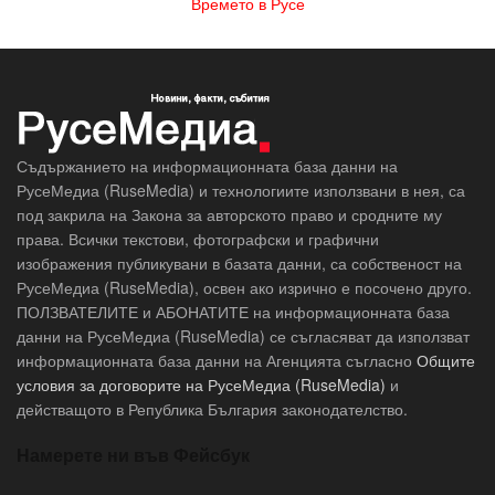
Времето в Русе
Съдържанието на информационната база данни на
РусеМедиа (RuseMedia) и технологиите използвани в нея, са
под закрила на Закона за авторското право и сродните му
права. Всички текстови, фотографски и графични
изображения публикувани в базата данни, са собственост на
РусеМедиа (RuseMedia), освен ако изрично е посочено друго.
ПОЛЗВАТЕЛИТЕ и АБОНАТИТЕ на информационната база
данни на РусеМедиа (RuseMedia) се съгласяват да използват
информационната база данни на Агенцията съгласно
Общите
условия за договорите на РусеМедиа (RuseMedia)
и
действащото в Република България законодателство.
Намерете ни във Фейсбук