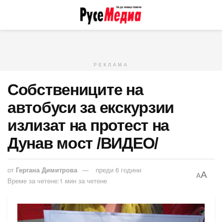
РЕКЛАМА
Собствениците на
автобуси за екскурзии
излизат на протест на
Дунав мост /ВИДЕО/
от
Гергана Димитрова
преди 6 години
A
A
Време за четене:1 мин за четене