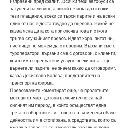
изправени пред фалит. „Всички тези автобуси са
закупени на лизинг, а никой не иска да отложи
тези плащания, всеки си търси парите и на всеки
един от нас е доста трудно да оцелява. Никой не
казва ясна дата кога приключва това и откога
тръгва случайният превоз. Идват хора, питат ни,
ние нищо не можем да отговорим. Вързани сме с
туроператори, вързани сме с договори, с клиенти,
които имат преплатени услуги, всеки пита – ще
върнете ли парите, не знаем какво да отговорим“,
казва Десислава Колева, представител на
транспортна фирма.
Превозвачите коментират още, че пролетните
месеци от март до юни включително са най-
силният им период, в който осъществят една
трета от оборотите си. Точно в тези месеци обаче
дейността им е стопирана, а средствата, които са
имали в запас, са се изчерпали заради нулеви