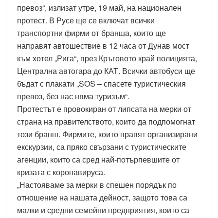
превоз“, излизат утре, 19 май, на национален
протест. В Русе ще се включат всички
транспортни фирми от бранша, които ще
направят автошествие в 12 часа от Дунав мост
към хотел „Рига“, през Кръговото край полицията,
Централна автогара до КАТ. Всички автобуси ще
бъдат с плакати „SOS – спасете туристическия
превоз, без нас няма туризъм“.
Протестът е провокиран от липсата на мерки от
страна на правителството, които да подпомогнат
този бранш. Фирмите, които правят организирани
екскурзии, са пряко свързани с туристическите
агенции, които са сред най-потърпевшите от
кризата с коронавируса.
„Настояваме за мерки в спешен порядък по
отношение на нашата дейност, защото това са
малки и средни семейни предприятия, които са