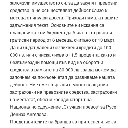
заложили имуществото си, за да закупят превозни
средства, а не осъществяват дейност близо 5
месеца от януари досега. Приходи няма, а нашите
задължения текат. Основните ни искания са
плащанията към бюджета да бъдат с отсрочка и
гратисен период от 6 месеца, считано от 13 март.
Да ни бъдат дадени безлихвени кредити до 100
000 лв. или с ниска лихва от 1,5 процента, както и
безвъзмездни помощи във вид на оборотни
средства в рамките на 30 000 лв., за да можем да
започнем на по-късен етап да развиваме нашата
дейност. Ние сме свързани с много плащания –
застраховки на превозните средства, застраховки
на местата“, обясни координаторът на
Национално сдружение „Случаен превоз“ за Русе
Дениза Ангелова.
Представителите на бранша са притеснени, че са