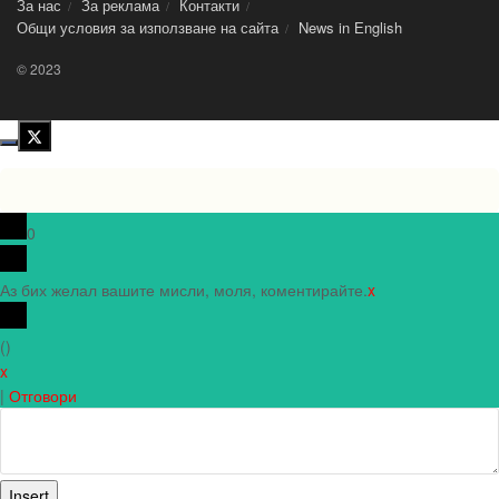
За нас
За реклама
Контакти
Общи условия за използване на сайта
News in Еnglish
© 2023
0
Аз бих желал вашите мисли, моля, коментирайте.
x
(
)
x
|
Отговори
Insert