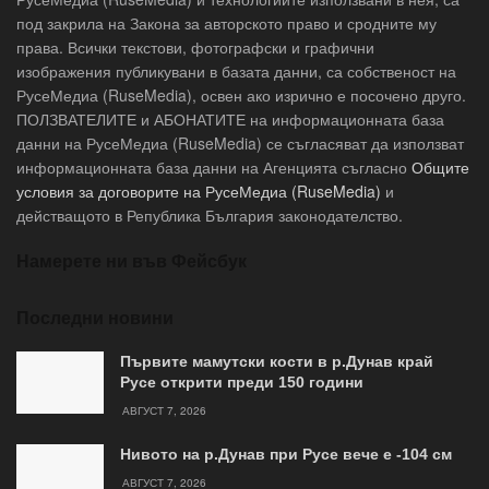
под закрила на Закона за авторското право и сродните му
права. Всички текстови, фотографски и графични
изображения публикувани в базата данни, са собственост на
РусеМедиа (RuseMedia), освен ако изрично е посочено друго.
ПОЛЗВАТЕЛИТЕ и АБОНАТИТЕ на информационната база
данни на РусеМедиа (RuseMedia) се съгласяват да използват
информационната база данни на Агенцията съгласно
Общите
условия за договорите на РусеМедиа (RuseMedia)
и
действащото в Република България законодателство.
Намерете ни във Фейсбук
Последни новини
Първите мамутски кости в р.Дунав край
Русе открити преди 150 години
АВГУСТ 7, 2026
Нивото на р.Дунав при Русе вече е -104 см
АВГУСТ 7, 2026