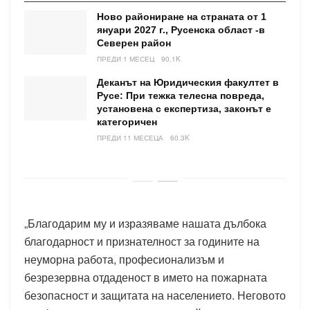
Ново райониране на страната от 1
януари 2027 г., Русенска област -в
Северен район
ПРЕДИ 1 МЕСЕЦ
90.1K
Деканът на Юридическия факултет в
Русе: При тежка телесна повреда,
установена с експертиза, законът е
категоричен
ПРЕДИ 11 МЕСЕЦА
60.3K
„Благодарим му и изразяваме нашата дълбока
благодарност и признателност за годините на
неуморна работа, професионализъм и
безрезервна отдаденост в името на пожарната
безопасност и защитата на населението. Неговото