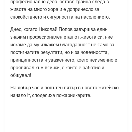
професионално дело, оставя трайна следа в
живота на много хора и е допринесло за
спокойствието и сигурността на населението.
Днес, когато Николай Попов завършва един
значим професионален етап от живота си, ние
искаме да му изкажем благодарност не само за
постигнатите резултати, но и за човечността,
принципността и уважението, което неизменно е
проявявал към всички, с които е работил и
общувал!
На добър час и попътен вятър в новото житейско
начало !“, споделиха пожарникарите.