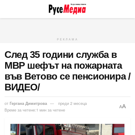
РЕКЛАМА
След 35 години служба в
МВР шефът на пожарната
във Ветово се пенсионира /
ВИДЕО/
от
Гергана Димитрова
преди 2 месеца
A
A
Време за четене:1 мин за четене