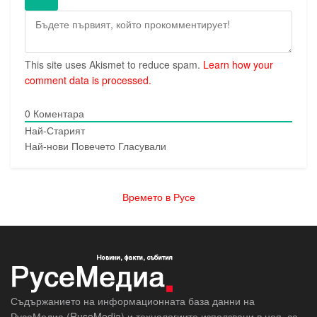
This site uses Akismet to reduce spam.
Learn how your
comment data is processed.
0
Коментара
Най-Старият
Най-нови
Повечето Гласували
Времето в Русе
Съдържанието на информационната база данни на
РусеМедиа (RuseMedia) и технологиите използвани в нея, са