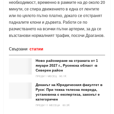
необходимост, временно в рамките на до около 20
минути, се спира движението в една от лентите
или по цялото пътно платно, докато се отстранят
падналите клони и дървета. Работи се по
разчистването на всички пътни артерии, за да се
възстанови нормалният трафик, посочи Драганов.
Свързани
статии
Ново райониране на страната от 1
януари 2027 г., Русенска област -в
Северен район
ПРЕДИ 1 МЕСЕЦ
90.1K
Деканът на Юридическия факултет в
Русе: При тежка телесна повреда,
установена с експертиза, законът е
категоричен
ПРЕДИ 11 МЕСЕЦА
60.3K