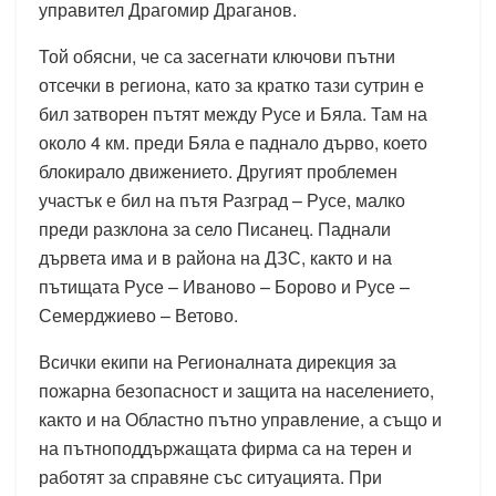
управител Драгомир Драганов.
Той обясни, че са засегнати ключови пътни
отсечки в региона, като за кратко тази сутрин е
бил затворен пътят между Русе и Бяла. Там на
около 4 км. преди Бяла е паднало дърво, което
блокирало движението. Другият проблемен
участък е бил на пътя Разград – Русе, малко
преди разклона за село Писанец. Паднали
дървета има и в района на ДЗС, както и на
пътищата Русе – Иваново – Борово и Русе –
Семерджиево – Ветово.
Всички екипи на Регионалната дирекция за
пожарна безопасност и защита на населението,
както и на Областно пътно управление, а също и
на пътноподдържащата фирма са на терен и
работят за справяне със ситуацията. При