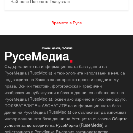
Най-нови
Повечето Гласували
Времето в Русе
Съдържанието на информационната база данни на
РусеМедиа (RuseMedia) и технологиите използвани в нея, са
под закрила на Закона за авторското право и сродните му
права. Всички текстови, фотографски и графични
изображения публикувани в базата данни, са собственост на
РусеМедиа (RuseMedia), освен ако изрично е посочено друго.
ПОЛЗВАТЕЛИТЕ и АБОНАТИТЕ на информационната база
данни на РусеМедиа (RuseMedia) се съгласяват да използват
информационната база данни на Агенцията съгласно
Общите
условия за договорите на РусеМедиа (RuseMedia)
и
действащото в Република България законодателство.