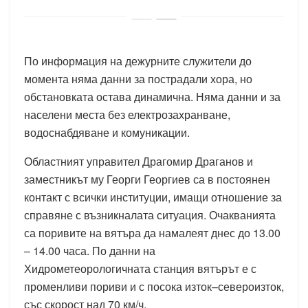
По информация на дежурните служители до
момента няма данни за пострадали хора, но
обстановката остава динамична. Няма данни и за
населени места без електрозахранване,
водоснабдяване и комуникации.
Областният управител Драгомир Драганов и
заместникът му Георги Георгиев са в постоянен
контакт с всички институции, имащи отношение за
справяне с възникналата ситуация. Очакванията
са поривите на вятъра да намалеят днес до 13.00
– 14.00 часа. По данни на
Хидрометеорологичната станция вятърът е с
променливи пориви и с посока изток–североизток,
със скорост над 70 км/ч.