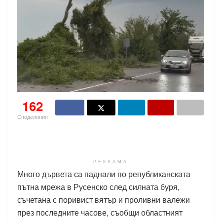
162
Споделяния
РЕКЛАМА
Много дървета са паднали по републиканската
пътна мрежа в Русенско след силната буря,
съчетана с поривист вятър и проливни валежи
през последните часове, съобщи областният