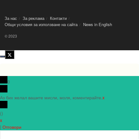
За нас
За реклама
Контакти
Общи условия за използване на сайта
News in Еnglish
© 2023
0
Аз бих желал вашите мисли, моля, коментирайте.
x
(
)
x
|
Отговори