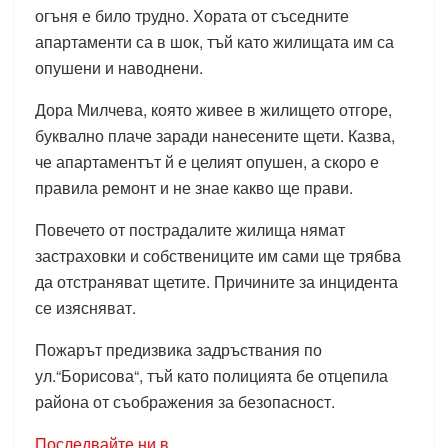
огъня е било трудно. Хората от съседните
апартаменти са в шок, тъй като жилищата им са
опушени и наводнени.
Дора Милчева, която живее в жилището отгоре,
буквално плаче заради нанесените щети. Казва,
че апартаментът й е целият опушен, а скоро е
правила ремонт и не знае какво ще прави.
Повечето от пострадалите жилища нямат
застраховки и собствениците им сами ще трябва
да отстраняват щетите. Причините за инцидента
се изясняват.
Пожарът предизвика задръствания по
ул.“Борисова“, тъй като полицията бе отцепила
района от съображения за безопасност.
Последвайте ни в