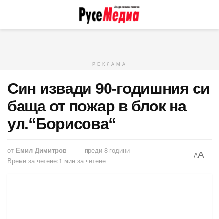
РЕКЛАМА
Син извади 90-годишния си
баща от пожар в блок на
ул.“Борисова“
от
Емил Димитров
преди 8 години
A
A
Време за четене:1 мин за четене