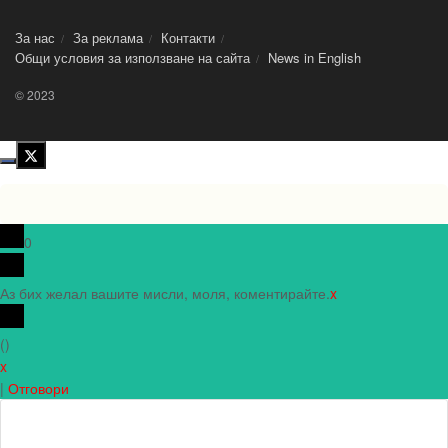
За нас
За реклама
Контакти
Общи условия за използване на сайта
News in Еnglish
© 2023
0
Аз бих желал вашите мисли, моля, коментирайте.
x
(
)
x
|
Отговори