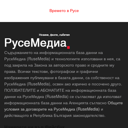
Времето в Русе
Съдържанието на информационната база данни на
РусеМедиа (RuseMedia) и технологиите използвани в нея, са
под закрила на Закона за авторското право и сродните му
права. Всички текстови, фотографски и графични
изображения публикувани в базата данни, са собственост на
РусеМедиа (RuseMedia), освен ако изрично е посочено друго.
ПОЛЗВАТЕЛИТЕ и АБОНАТИТЕ на информационната база
данни на РусеМедиа (RuseMedia) се съгласяват да използват
информационната база данни на Агенцията съгласно
Общите
условия за договорите на РусеМедиа (RuseMedia)
и
действащото в Република България законодателство.
Намерете ни във Фейсбук