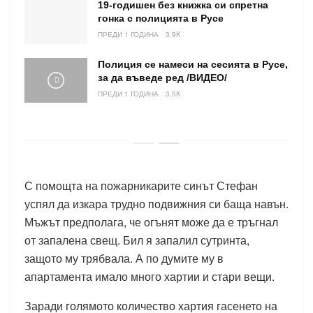
19-годишен без книжка си спретна
гонка с полицията в Русе
ПРЕДИ 1 ГОДИНА
3.9K
Полиция се намеси на сесията в Русе,
за да въведе ред /ВИДЕО/
ПРЕДИ 1 ГОДИНА
3.5K
С помощта на пожарникарите синът Стефан
успял да изкара трудно подвижния си баща навън.
Мъжът предполага, че огънят може да е тръгнал
от запалена свещ. Бил я запалил сутринта,
защото му трябвала. А по думите му в
апартамента имало много хартии и стари вещи.
Заради голямото количество хартия гасенето на