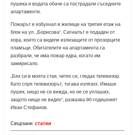
пушека и водата обаче са пострадали съседните
апартаменти.
Пожарът е избухнал в жилище на третия етаж на
блок на ул. „Борисова“. Сигналът е подаден от
хора, които са видели излизащите от прозорците
пламъци. Обитателите на апартамента са
разбрали, че има пожар едва, когато им
замирисало.
„Бях си в моята стая, четях си, гледах телевизор.
Като спря телевизорът, тогава излязох. Имаше
пушек, нищо не се вижда, но не се уплаших,
защото нищо не видях“, разказва 90-годишният
Иван Стефанов.
Свързани
статии