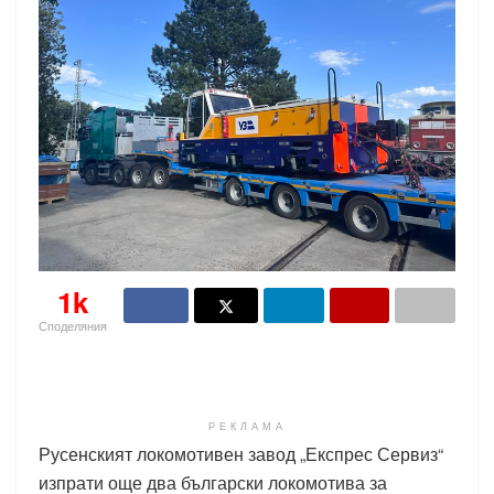
1k
Споделяния
РЕКЛАМА
Русенският локомотивен завод „Експрес Сервиз“
изпрати още два български локомотива за