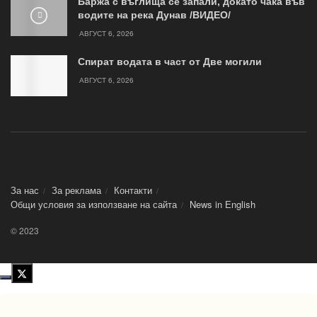
Баржа с въглища се запали, докато чака във
водите на река Дунав /ВИДЕО/
АВГУСТ 6, 2026
Спират водата в част от Две могили
АВГУСТ 6, 2026
За нас
За реклама
Контакти
Общи условия за използване на сайта
News in Еnglish
© 2023