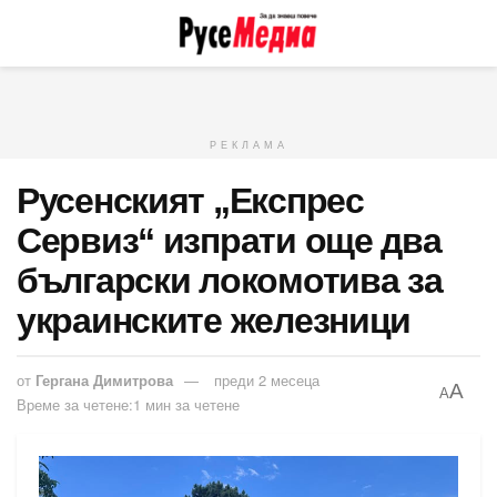
РЕКЛАМА
Русенският „Експрес
Сервиз“ изпрати още два
български локомотива за
украинските железници
от
Гергана Димитрова
преди 2 месеца
A
A
Време за четене:1 мин за четене