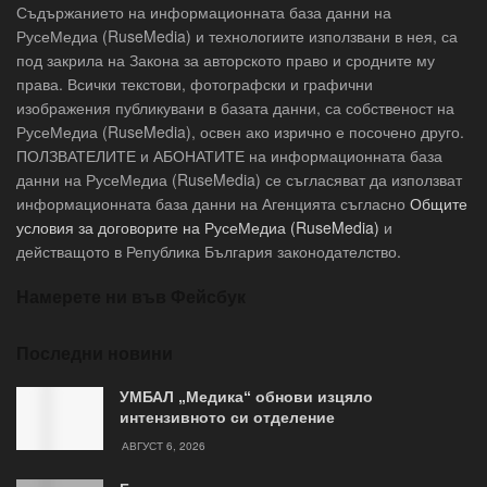
Съдържанието на информационната база данни на
РусеМедиа (RuseMedia) и технологиите използвани в нея, са
под закрила на Закона за авторското право и сродните му
права. Всички текстови, фотографски и графични
изображения публикувани в базата данни, са собственост на
РусеМедиа (RuseMedia), освен ако изрично е посочено друго.
ПОЛЗВАТЕЛИТЕ и АБОНАТИТЕ на информационната база
данни на РусеМедиа (RuseMedia) се съгласяват да използват
информационната база данни на Агенцията съгласно
Общите
условия за договорите на РусеМедиа (RuseMedia)
и
действащото в Република България законодателство.
Намерете ни във Фейсбук
Последни новини
УМБАЛ „Медика“ обнови изцяло
интензивното си отделение
АВГУСТ 6, 2026