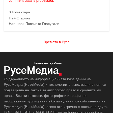
comment data is processed.
0
Коментара
Най-Старият
Най-нови
Повечето Гласували
Времето в Русе
Съдържанието на информационната база данни на
РусеМедиа (RuseMedia) и технологиите използвани в нея, са
под закрила на Закона за авторското право и сродните му
права. Всички текстови, фотографски и графични
изображения публикувани в базата данни, са собственост на
РусеМедиа (RuseMedia), освен ако изрично е посочено друго.
ПОЛЗВАТЕЛИТЕ и АБОНАТИТЕ на информационната база