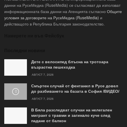
данни на РусеМедиа (RuseMedia) се съгласяват да използват
информационната база данни на Агенцията съгласно
Общите
условия за договорите на РусеМедиа (RuseMedia)
и
действащото в Република България законодателство.
Намерете ни във Фейсбук
Последни новини
Дете с велосипед блъсна на тротоара
възрастна пешеходка
АВГУСТ 7, 2026
Смъртен случай от фентанил в Русе довел
до разбиването на базата в София /ВИДЕО/
АВГУСТ 7, 2026
В Бяла разследват случаи на нелегален
мигрант с травми и загинало куче след
падане от балкон