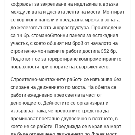
кофражът за закрепване на надлъжната връзка
между лявата и дясната лента на моста. Монтират
се корнизни панели и предпазна мрежа в зоната
до железопътната инфраструктура. Произведени
са 14 бр. стоманобетонни панели за естакадния
участък, с което общият им брой от началото на
строително-монтажните работи достига 352 бр.
Подготвят се за торкретиране компрометираните
повърхности при опорите на съоръжението.
Строително-монтажните работи се извършва без
спиране на движението по моста. На обекта се
работи ежедневно през светлата част от
денонощието. Дейностите се организират и
извършват така, че превозните средства да
преминават поетапно двупосочно в платното, в
което не се работи. Предвижда се в края на март
да бъде ограничено движението по Дунав мост