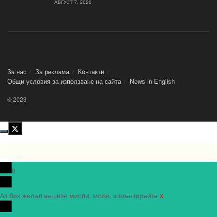
АВГУСТ 7, 2026
За нас
За реклама
Контакти
Общи условия за използване на сайта
News in Еnglish
© 2023
0
Аз бих желал вашите мисли, моля, коментирайте.
x