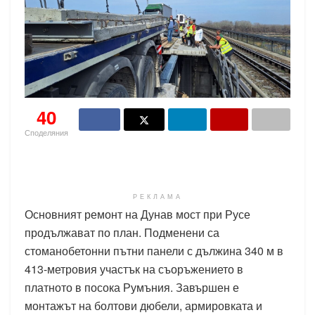
40
Споделяния
РЕКЛАМА
Основният ремонт на Дунав мост при Русе
продължават по план. Подменени са
стоманобетонни пътни панели с дължина 340 м в
413-метровия участък на съоръжението в
платното в посока Румъния. Завършен е
монтажът на болтови дюбели, армировката и