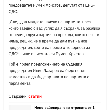
председател Румен Христов, депутат от ГЕРБ-
СДС.
„След два мандата начело на партията, през
които заедно с вас успях да я съхраня, за разлика
от редица други партии на прехода, които вече ги
няма, реших, че е време да дам път на нов
председател, който да поеме отговорност за
СДС“, пише в писмото си Румен Христов.
Той е приел предложението на бъдещия
председател Илия Лазаров да бъде негов
заместник и да бъде връзката на партията с
парламента.
Свързани
статии
Ново райониране на страната от 1