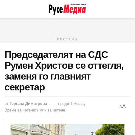
РЕКЛАМА
Председателят на СДС
Румен Христов се оттегля,
заменя го главният
секретар
от
Гергана Димитрова
преди 1 месец
A
A
Време за четене:1 мин за четене