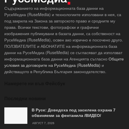
Съдържанието на информационната база данни на
РусеМедиа (RuseMedia) и технологиите използвани в нея, са
под закрила на Закона за авторското право и сродните му
права. Всички текстови, фотографски и графични
изображения публикувани в базата данни, са собственост на
РусеМедиа (RuseMedia), освен ако изрично е посочено друго.
ПОЛЗВАТЕЛИТЕ и АБОНАТИТЕ на информационната база
данни на РусеМедиа (RuseMedia) се съгласяват да използват
информационната база данни на Агенцията съгласно
Общите
условия за договорите на РусеМедиа (RuseMedia)
и
действащото в Република България законодателство.
Намерете ни във Фейсбук
Последни новини
В Русе: Доведоха под засилена охрана 7
обвиняеми за фентанила /ВИДЕО/
АВГУСТ 7, 2026