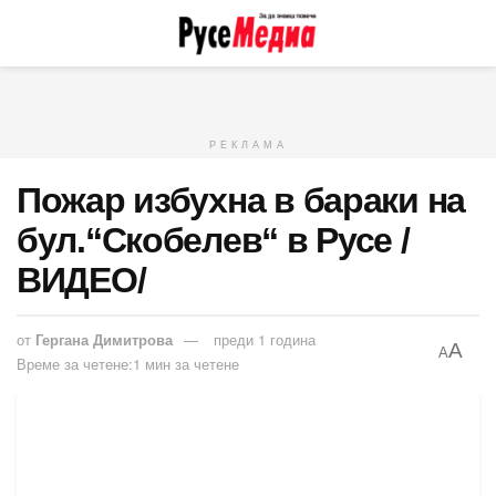
РЕКЛАМА
Пожар избухна в бараки на
бул.“Скобелев“ в Русе /
ВИДЕО/
от
Гергана Димитрова
преди 1 година
A
A
Време за четене:1 мин за четене