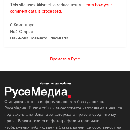
This site uses Akismet to reduce spam.
Learn how your
comment data is processed.
0
Коментара
Най-Старият
Най-нови
Повечето Гласували
Времето в Русе
Съдържанието на информационната база данни на
РусеМедиа (RuseMedia) и технологиите използвани в нея, са
под закрила на Закона за авторското право и сродните му
права. Всички текстови, фотографски и графични
изображения публикувани в базата данни, са собственост на