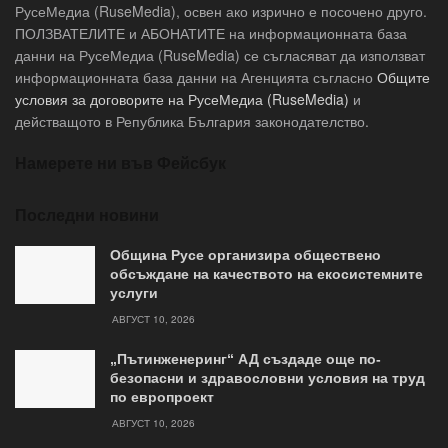
РусеМедиа (RuseMedia), освен ако изрично е посочено друго.
ПОЛЗВАТЕЛИТЕ и АБОНАТИТЕ на информационната база
данни на РусеМедиа (RuseMedia) се съгласяват да използват
информационната база данни на Агенцията съгласно
Общите
условия за договорите на РусеМедиа (RuseMedia)
и
действащото в Република България законодателство.
Намерете ни във Фейсбук
Последни новини
Община Русе организира обществено
обсъждане на качеството на екосистемните
услуги
АВГУСТ 10, 2026
„Пътинженеринг“ АД създаде още по-
безопасни и здравословни условия на труд
по европроект
АВГУСТ 10, 2026