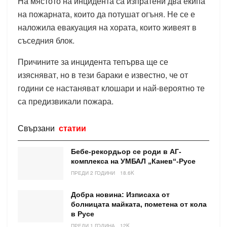
На мястото на инцидента са изпратени два екипа
на пожарната, които да потушат огъня. Не се е
наложила евакуация на хората, които живеят в
съседния блок.
Причините за инцидента тепърва ще се
изясняват, но в тези бараки е известно, че от
години се настаняват клошари и най-вероятно те
са предизвикали пожара.
Свързани
статии
Бебе-рекордьор се роди в АГ-
комплекса на УМБАЛ „Канев“-Русе
ПРЕДИ 2 ГОДИНИ
18.6K
Добра новина: Изписаха от
болницата майката, пометена от кола
в Русе
ПРЕДИ 1 ГОДИНА
12K