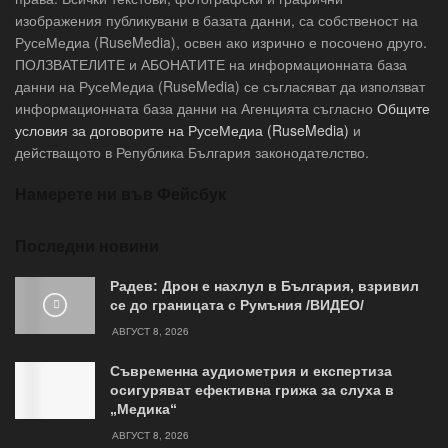
изображения публикувани в базата данни, са собственост на
РусеМедиа (RuseMedia), освен ако изрично е посочено друго.
ПОЛЗВАТЕЛИТЕ и АБОНАТИТЕ на информационната база
данни на РусеМедиа (RuseMedia) се съгласяват да използват
информационната база данни на Агенцията съгласно
Общите
условия за договорите на РусеМедиа (RuseMedia)
и
действащото в Република България законодателство.
Намерете ни във Фейсбук
Последни новини
Радев: Дрон е нахлул в България, взривил
се до границата с Румъния /ВИДЕО/
АВГУСТ 8, 2026
Съвременна аудиометрия и експертиза
осигуряват ефективна грижа за слуха в
„Медика“
АВГУСТ 8, 2026