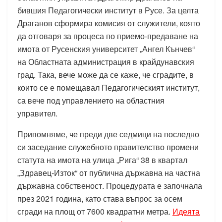
бившия Педагогически институт в Русе. За целта
Драганов сформира комисия от служители, която
да отговаря за процеса по приемо-предаване на
имота от Русенския университет „Ангел Кънчев“
на Областната администрация в крайдунавския
град. Така, вече може да се каже, че сградите, в
които се е помещавал Педагогическият институт,
са вече под управлението на областния
управител.
Припомняме, че преди две седмици на последно
си заседание служебното правителство промени
статута на имота на улица „Рига“ 38 в квартал
„Здравец-Изток“ от публична държавна на частна
държавна собственост. Процедурата е започнала
през 2021 година, като става въпрос за осем
сгради на площ от 7600 квадратни метра.
Идеята