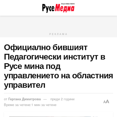
РЕКЛАМА
Официално бившият
Педагогически институт в
Русе мина под
управлението на областния
управител
от
Гергана Димитрова
преди 2 години
A
A
Време за четене:1 мин за четене