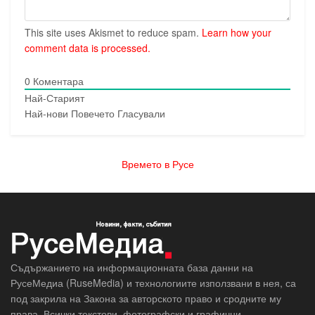
This site uses Akismet to reduce spam.
Learn how your
comment data is processed.
0
Коментара
Най-Старият
Най-нови
Повечето Гласували
Времето в Русе
Съдържанието на информационната база данни на
РусеМедиа (RuseMedia) и технологиите използвани в нея, са
под закрила на Закона за авторското право и сродните му
права. Всички текстови, фотографски и графични