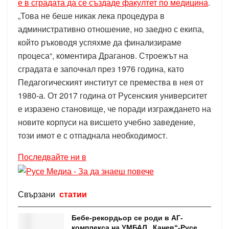
е в сградата да се създаде факултет по медицина
.
„Това не беше никак лека процедура в
административно отношение, но заедно с екипа,
който ръководя успяхме да финализираме
процеса“, коментира Драганов. Строежът на
сградата е започнал през 1976 година, като
Педагогическият институт се премества в нея от
1980-а. От 2017 година от Русенския университет
е изразено становище, че поради изграждането на
новите корпуси на висшето учебно заведение,
този имот е с отпаднала необходимост.
Последвайте ни в
Свързани
статии
Бебе-рекордьор се роди в АГ-
комплекса на УМБАЛ „Канев“-Русе