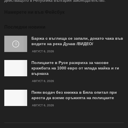
действащото в Република България законодателство.
Намерете ни във Фейсбук
Последни новини
Баржа с въглища се запали, докато чака във
водите на река Дунав /ВИДЕО/
АВГУСТ 6, 2026
Полицаите в Русе разкриха за часове
кражбата на 1000 евро от млада майка и ги
върнаха
АВГУСТ 6, 2026
Пиян водач без книжка в Бяла опитал при
ареста да вземе оръжията на полицаите
АВГУСТ 6, 2026