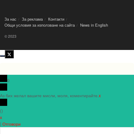
За нас
За реклама
Контакти
Общи условия за използване на сайта
News in Еnglish
© 2023
0
Аз бих желал вашите мисли, моля, коментирайте.
x
(
)
x
|
Отговори