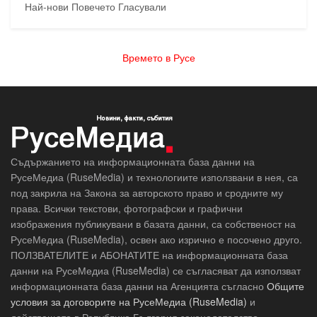
Най-нови
Повечето Гласували
Времето в Русе
Съдържанието на информационната база данни на
РусеМедиа (RuseMedia) и технологиите използвани в нея, са
под закрила на Закона за авторското право и сродните му
права. Всички текстови, фотографски и графични
изображения публикувани в базата данни, са собственост на
РусеМедиа (RuseMedia), освен ако изрично е посочено друго.
ПОЛЗВАТЕЛИТЕ и АБОНАТИТЕ на информационната база
данни на РусеМедиа (RuseMedia) се съгласяват да използват
информационната база данни на Агенцията съгласно
Общите
условия за договорите на РусеМедиа (RuseMedia)
и