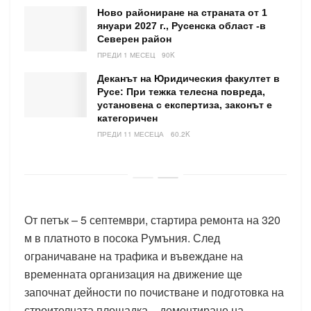
Ново райониране на страната от 1
януари 2027 г., Русенска област -в
Северен район
ПРЕДИ 1 МЕСЕЦ
90K
Деканът на Юридическия факултет в
Русе: При тежка телесна повреда,
установена с експертиза, законът е
категоричен
ПРЕДИ 11 МЕСЕЦА
60.2K
От петък – 5 септември, стартира ремонта на 320
м в платното в посока Румъния. След
ограничаване на трафика и въвеждане на
временната организация на движение ще
започнат дейности по почистване и подготовка на
строителната площадка – демонтиране на