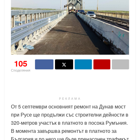
105
Споделяния
РЕКЛАМА
От 5 септември основният ремонт на Дунав мост
при Русе ще продължи със строителни дейности в
320-метров участък в платното в посока Румъния.
В момента завършва ремонтът в платното за
България и по него ще бъде пренасочен трафикът