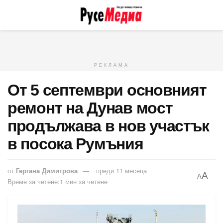
РЕКЛАМА
От 5 септември основният
ремонт на Дунав мост
продължава в нов участък
в посока Румъния
от
Гергана Димитрова
преди 11 месеца
A
A
Време за четене:1 мин за четене