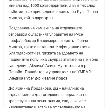
минали над 1000 кръводарители, а към тях след
събитието се присъедини и кметът на Русе Пенчо
Милков, който дари кръв.
Поздравления към екипа на отделението
отправиха областният управител на Русе
проф.Любомир Владимиров и кметът Пенчо
Милков, както и останалите официални гости.
Благодарности за грижата за здравето на
пациентите получиха съуправителите на Лечебни
заведения „Медика“ Алисе Муртезова и д-р
Панайот Панайотов и управителят на УМБАЛ
„Медика Русе“ д-р Ивелин Йоцов.
Д-р Жанина Йорданова, дм – началник на
отделението и дългогодишен специалист по
трансфузионна хематология, сподели, че е
изключително щастлива от създаването на