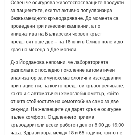
Освен че осигурява животоспасяващите продукти
за пациентите, екипът активно популяризира
безвъзмездното кръводаряване. До момента са
проведени три изнесени кампании, а по
инициатива на Българския червен кръст
предстоят още две – на 16 юни в Сливо поле и до
края на месеца в Две могили.
Д-р Йорданова напомни, че лабораторията
разполага с последно поколение автоматичен
анализатор за имунохематологични изследвания
при пациенти, на които предстои кръвопреливане,
както и с автоматичен хемоглобинометър, който
отчита стойностите на хемоглобина само за две
секунди. На желаещите да дарят кръв е осигурен
пълен комфорт. Отделението приема
кръводарители всеки работен ден от 8:00 до 16:00
часа. Здрави хора между 18 и 65 години, които не