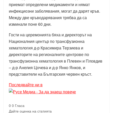
приемат определени медикаменти и нямат
инфекциозни заболявания, могат да дарят кръв.
Между две кръводарявания трябва да са
изминали поне 60 дни.
Гости на церемонията бяха и директорът на
Националния център по трансфузионна
хематология д-р Красимира Терзиева и
директорите на регионалните центрове по
трансфузионна хематология в Плевен и Пловдив
– д-р Анелия Цочева и д-р Янко Янков, и
представители на Българския червен кръст.
Последвайте ни в
0
0
Гласа
Дайте оценка на статията