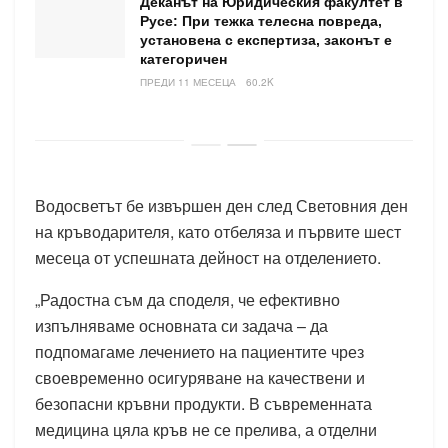
Деканът на Юридическия факултет в
Русе: При тежка телесна повреда,
установена с експертиза, законът е
категоричен
ПРЕДИ 11 МЕСЕЦА
60.2K
Водосветът бе извършен ден след Световния ден
на кръводарителя, като отбеляза и първите шест
месеца от успешната дейност на отделението.
„Радостна съм да споделя, че ефективно
изпълняваме основната си задача – да
подпомагаме лечението на пациентите чрез
своевременно осигуряване на качествени и
безопасни кръвни продукти. В съвременната
медицина цяла кръв не се прелива, а отделни