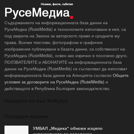
Съдържанието на информационната база данни на
РусеМедиа (RuseMedia) и технологиите използвани в нея, са
под закрила на Закона за авторското право и сродните му
права. Всички текстови, фотографски и графични
изображения публикувани в базата данни, са собственост на
РусеМедиа (RuseMedia), освен ако изрично е посочено друго.
ПОЛЗВАТЕЛИТЕ и АБОНАТИТЕ на информационната база
данни на РусеМедиа (RuseMedia) се съгласяват да използват
информационната база данни на Агенцията съгласно
Общите
условия за договорите на РусеМедиа (RuseMedia)
и
действащото в Република България законодателство.
Намерете ни във Фейсбук
Последни новини
УМБАЛ „Медика“ обнови изцяло