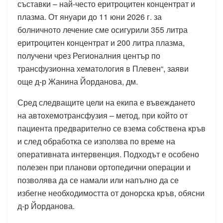
съставки – най-често еритроцитен концентрат и
плазма. От януари до 11 юни 2026 г. за
болничното лечение сме осигурили 355 литра
еритроцитен концентрат и 200 литра плазма,
получени чрез Регионалния център по
трансфузионна хематология в Плевен“, заяви
още д-р Жанина Йорданова, дм.
Сред следващите цели на екипа е въвеждането
на автохемотрансфузия – метод, при който от
пациента предварително се взема собствена кръв
и след обработка се използва по време на
оперативната интервенция. Подходът е особено
полезен при планови ортопедични операции и
позволява да се намали или напълно да се
избегне необходимостта от донорска кръв, обясни
д-р Йорданова.