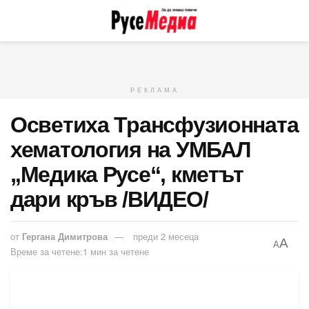
РЕКЛАМА
Осветиха Трансфузионната
хематология на УМБАЛ
„Медика Русе“, кметът
дари кръв /ВИДЕО/
от
Гергана Димитрова
преди 2 месеца
A
A
Време за четене:1 мин за четене