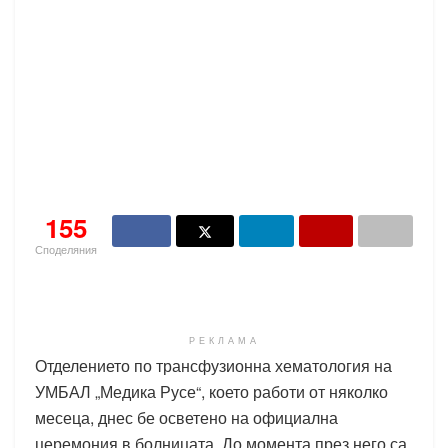
155
Споделяния
РЕКЛАМА
Отделението по трансфузионна хематология на
УМБАЛ „Медика Русе“, което работи от няколко
месеца, днес бе осветено на официална
церемония в болницата. До момента през него са