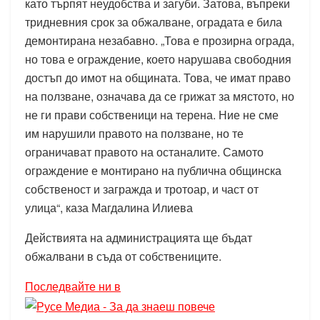
като търпят неудобства и загуби. Затова, въпреки
тридневния срок за обжалване, оградата е била
демонтирана незабавно. „Това е прозирна ограда,
но това е ограждение, което нарушава свободния
достъп до имот на общината. Това, че имат право
на ползване, означава да се грижат за мястото, но
не ги прави собственици на терена. Ние не сме
им нарушили правото на ползване, но те
ограничават правото на останалите. Самото
ограждение е монтирано на публична общинска
собственост и загражда и тротоар, и част от
улица“, каза Магдалина Илиева
Действията на администрацията ще бъдат
обжалвани в съда от собствениците.
Последвайте ни в