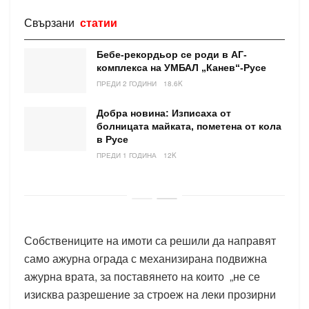
Свързани
статии
Бебе-рекордьор се роди в АГ-
комплекса на УМБАЛ „Канев“-Русе
ПРЕДИ 2 ГОДИНИ
18.6K
Добра новина: Изписаха от
болницата майката, пометена от кола
в Русе
ПРЕДИ 1 ГОДИНА
12K
Собствениците на имоти са решили да направят
само ажурна ограда с механизирана подвижна
ажурна врата, за поставянето на които „не се
изисква разрешение за строеж на леки прозирни