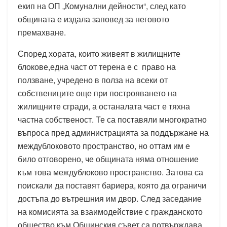
екип на ОП „Комунални дейности“, след като
общината е издала заповед за неговото
премахване.
Според хората, които живеят в жилищните
блокове,една част от терена е с право на
ползване, учредено в полза на всеки от
собствениците още при построяването на
жилищните сгради, а останалата част е тяхна
частна собственост. Те са поставяли многократно
въпроса пред администрацията за поддържане на
междублоковото пространство, но оттам им е
било отговорено, че общината няма отношение
към това междублоково пространство. Затова са
поискали да поставят бариера, която да ограничи
достъпа до вътрешния им двор. След заседание
на комисията за взаимодействие с гражданското
общество към Общинския съвет са потвърждава