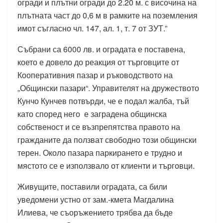
огради и плътни огради до 2.20 м. с височина на
плътната част до 0,6 м в рамките на поземления
имот съгласно чл. 147, ал. 1, т. 7 от ЗУТ.”
Събрани са 6000 лв. и оградата е поставена,
което е довело до реакция от търговците от
Кооперативния пазар и ръководството на
„Общински пазари“. Управителят на дружеството
Кунчо Кунчев потвърди, че е подал жалба, тъй
като според него е заградена общинска
собственост и се възпрепятства правото на
гражданите да ползват свободно този общински
терен. Около пазара паркирането е трудно и
мястото се е използвало от клиенти и търговци.
Живущите, поставили оградата, са били
уведомени устно от зам.-кмета Магдалина
Илиева, че съоръжението трябва да бъде