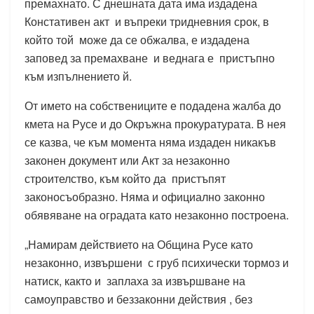
премахнато. С днешната дата има издадена
Констативен акт и въпреки тридневния срок, в
който той може да се обжалва, е издадена
заповед за премахване и веднага е пристъпно
към изпълнението й.
От името на собствениците е подадена жалба до
кмета на Русе и до Окръжна прокуратурата. В нея
се казва, че към момента няма издаден никакъв
законен документ или Акт за незаконно
строителство, към който да пристъпят
законосъобразно. Няма и официално законно
обявяване на оградата като незаконно построена.
„Намирам действието на Община Русе като
незаконно, извършени с груб психически тормоз и
натиск, както и заплаха за извършване на
самоуправство и беззаконни действия , без