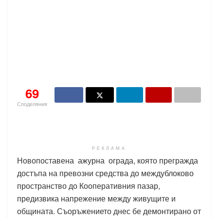
69
Споделяния
РЕКЛАМА
Новопоставена ажурна ограда, която прегражда
достъпа на превозни средства до междублоково
пространство до Кооперативния пазар,
предизвика напрежение между живущите и
общината. Съоръжението днес бе демонтирано от