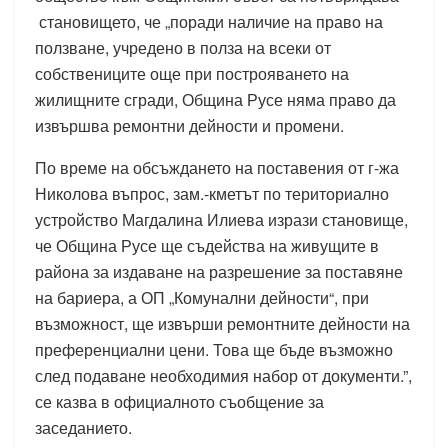
становището, че „поради наличие на право на
ползване, учредено в полза на всеки от
собствениците още при построяването на
жилищните сгради, Община Русе няма право да
извършва ремонтни дейности и промени.
По време на обсъждането на поставения от г-жа
Николова въпрос, зам.-кметът по териториално
устройство Магдалина Илиева изрази становище,
че Община Русе ще съдейства на живущите в
района за издаване на разрешение за поставяне
на бариера, а ОП „Комунални дейности“, при
възможност, ще извърши ремонтните дейности на
преференциални цени. Това ще бъде възможно
след подаване необходимия набор от документи.”,
се казва в официалното съобщение за
заседанието.