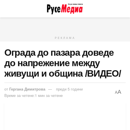
РЕКЛАМА
Ограда до пазара доведе
до напрежение между
живущи и община /ВИДЕО/
от
Гергана Димитрова
преди 5 години
A
A
Време за четене:1 мин за четене