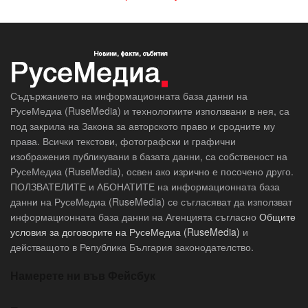
Съдържанието на информационната база данни на
РусеМедиа (RuseMedia) и технологиите използвани в нея, са
под закрила на Закона за авторското право и сродните му
права. Всички текстови, фотографски и графични
изображения публикувани в базата данни, са собственост на
РусеМедиа (RuseMedia), освен ако изрично е посочено друго.
ПОЛЗВАТЕЛИТЕ и АБОНАТИТЕ на информационната база
данни на РусеМедиа (RuseMedia) се съгласяват да използват
информационната база данни на Агенцията съгласно
Общите
условия за договорите на РусеМедиа (RuseMedia)
и
действащото в Република България законодателство.
Намерете ни във Фейсбук