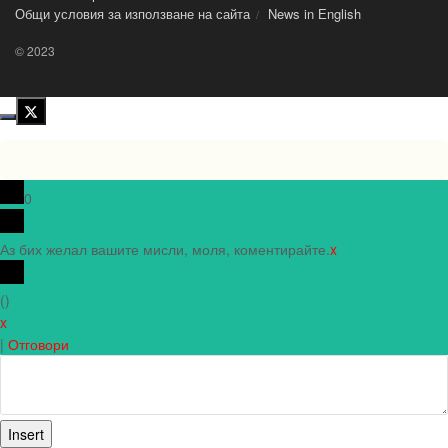
Общи условия за използване на сайта
News in Еnglish
© 2023
0
Аз бих желал вашите мисли, моля, коментирайте.
x
(
)
x
|
Отговори
Insert