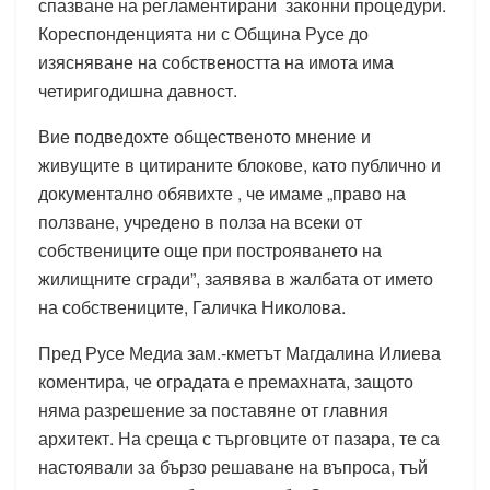
спазване на регламентирани законни процедури.
Кореспонденцията ни с Община Русе до
изясняване на собствеността на имота има
четиригодишна давност.
Вие подведохте общественото мнение и
живущите в цитираните блокове, като публично и
документално обявихте , че имаме „право на
ползване, учредено в полза на всеки от
собствениците още при построяването на
жилищните сгради”, заявява в жалбата от името
на собствениците, Галичка Николова.
Пред Русе Медиа зам.-кметът Магдалина Илиева
коментира, че оградата е премахната, защото
няма разрешение за поставяне от главния
архитект. На среща с търговците от пазара, те са
настоявали за бързо решаване на въпроса, тъй