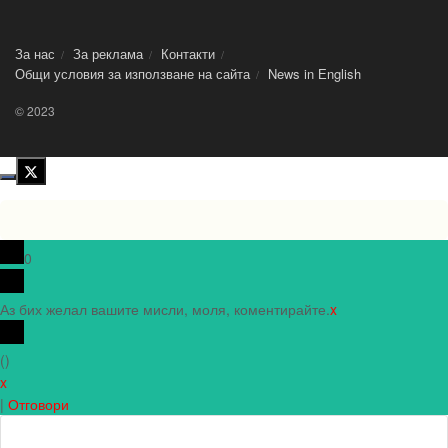
За нас
За реклама
Контакти
Общи условия за използване на сайта
News in Еnglish
© 2023
0
Аз бих желал вашите мисли, моля, коментирайте.
x
(
)
x
|
Отговори