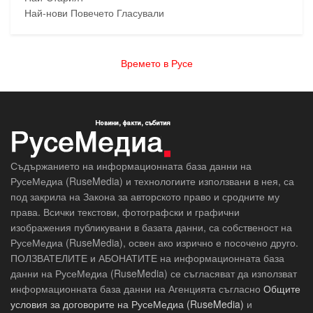
Най-нови
Повечето Гласували
Времето в Русе
Съдържанието на информационната база данни на
РусеМедиа (RuseMedia) и технологиите използвани в нея, са
под закрила на Закона за авторското право и сродните му
права. Всички текстови, фотографски и графични
изображения публикувани в базата данни, са собственост на
РусеМедиа (RuseMedia), освен ако изрично е посочено друго.
ПОЛЗВАТЕЛИТЕ и АБОНАТИТЕ на информационната база
данни на РусеМедиа (RuseMedia) се съгласяват да използват
информационната база данни на Агенцията съгласно
Общите
условия за договорите на РусеМедиа (RuseMedia)
и