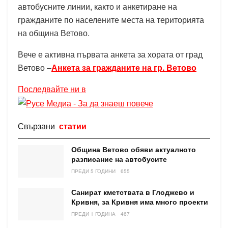
автобусните линии, както и анкетиране на
гражданите по населените места на територията
на община Ветово.
Вече е активна първата анкета за хората от град
Ветово –
Анкета за гражданите на гр. Ветово
Последвайте ни в
Свързани
статии
Община Ветово обяви актуалното
разписание на автобусите
ПРЕДИ 5 ГОДИНИ
655
Санират кметствата в Глоджево и
Кривня, за Кривня има много проекти
ПРЕДИ 1 ГОДИНА
467