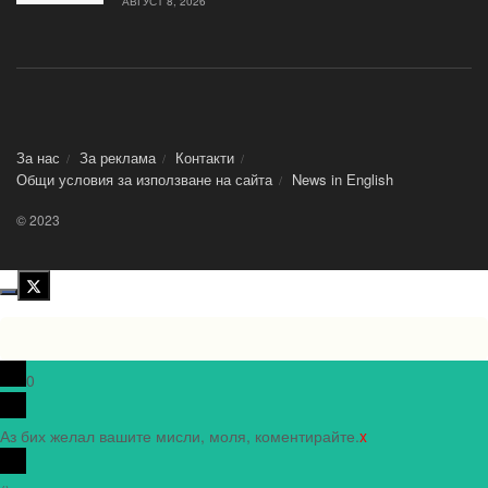
АВГУСТ 8, 2026
За нас
За реклама
Контакти
Общи условия за използване на сайта
News in Еnglish
© 2023
0
Аз бих желал вашите мисли, моля, коментирайте.
x