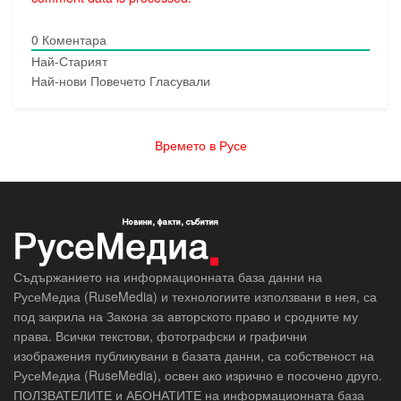
0
Коментара
Най-Старият
Най-нови
Повечето Гласували
Времето в Русе
Съдържанието на информационната база данни на
РусеМедиа (RuseMedia) и технологиите използвани в нея, са
под закрила на Закона за авторското право и сродните му
права. Всички текстови, фотографски и графични
изображения публикувани в базата данни, са собственост на
РусеМедиа (RuseMedia), освен ако изрично е посочено друго.
ПОЛЗВАТЕЛИТЕ и АБОНАТИТЕ на информационната база