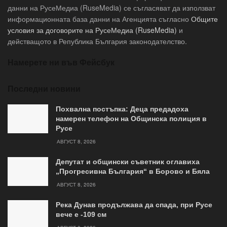
данни на РусеМедиа (RuseMedia) се съгласяват да използват
информационната база данни на Агенцията съгласно
Общите
условия за договорите на РусеМедиа (RuseMedia)
и
действащото в Република България законодателство.
Намерете ни във Фейсбук
Последни новини
Похвална постъпка: Деца предадоха
намерен телефон на Общинска полиция в
Русе
АВГУСТ 8, 2026
Депутат и общински съветник оглавиха
„Прогресивна България“ в Борово и Бяла
АВГУСТ 8, 2026
Река Дунав продължава да спада, при Русе
вече е -109 см