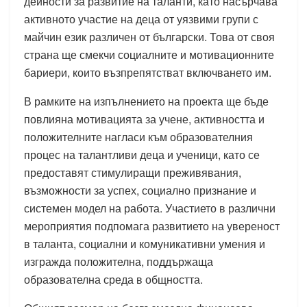
дейности за развитие на таланти, като насърчава
активното участие на деца от уязвими групи с
майчин език различен от български. Това от своя
страна ще смекчи социалните и мотивационните
бариери, които възпрепятстват включването им.
В рамките на изпълнението на проекта ще бъде
повлияна мотивацията за учене, активността и
положителните нагласи към образователния
процес на талантливи деца и ученици, като се
предоставят стимулиращи преживявания,
възможности за успех, социално признание и
системен модел на работа. Участието в различни
мероприятия подпомага развитието на увереност
в таланта, социални и комуникативни умения и
изгражда положителна, поддържаща
образователна среда в общността.