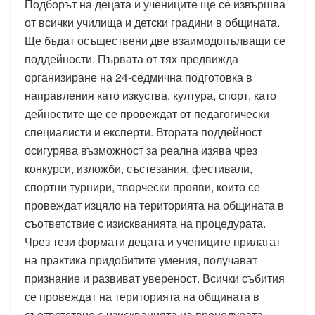
Подборът на децата и учениците ще се извършва
от всички училища и детски градини в общината.
Ще бъдат осъществени две взаимодопълващи се
поддейности. Първата от тях предвижда
организиране на 24-седмична подготовка в
направления като изкуства, култура, спорт, като
дейностите ще се провеждат от педагогически
специалисти и експерти. Втората поддейност
осигурява възможност за реална изява чрез
конкурси, изложби, състезания, фестивали,
спортни турнири, творчески прояви, които се
провеждат изцяло на територията на общината в
съответствие с изискванията на процедурата.
Чрез тези формати децата и учениците прилагат
на практика придобитите умения, получават
признание и развиват увереност. Всички събития
се провеждат на територията на общината в
съответствие с изискванията на процедурата.