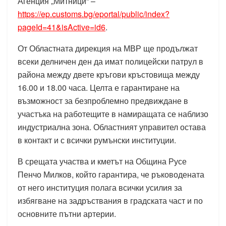
Агенция „Митници“ –
https://ep.customs.bg/eportal/public/index?
pageId=41&isActive=id6
.
От Областната дирекция на МВР ще продължат
всеки делничен ден да имат полицейски патрул в
района между двете кръгови кръстовища между
16.00 и 18.00 часа. Целта е гарантиране на
възможност за безпроблемно предвиждане в
участъка на работещите в намиращата се наблизо
индустриална зона. Областният управител остава
в контакт и с всички румънски институции.
В срещата участва и кметът на Община Русе
Пенчо Милков, който гарантира, че ръководената
от него институция полага всички усилия за
избягване на задръствания в градската част и по
основните пътни артерии.