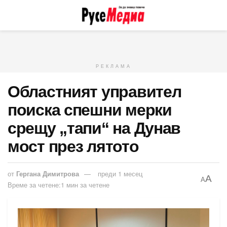
РЕКЛАМА
Областният управител
поиска спешни мерки
срещу „тапи“ на Дунав
мост през лятото
от
Гергана Димитрова
преди 1 месец
A
A
Време за четене:1 мин за четене