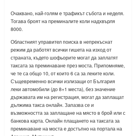
Очаквано, най-голям е трафикът събота и неделя.
Тогава броят на преминалите коли надхвърля
8000.
Областният управител поиска в непрекъснат
режим да работят всички гишета на изход от
страната, където шофьорите могат да заплатят
таксата за преминаване през моста. Припомняме,
че те са общо 10, от които 6 са за леките коли.
Същевременно всички излизащи от България
леки автомобили (до 8+1 места), без значение
държавата им на регистрация, могат да заплащат
дължима такса онлайн. Запазва се и
възможността за заплащане на място в брой или с
банкова карта. Онлайн плащането на таксата за
преминаване на моста е достъпно на портала на