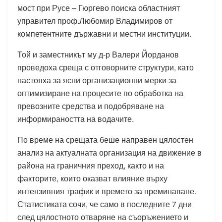
мост при Русе – Гюргево поиска областният
управител проф.Любомир Владимиров от
компетентните държавни и местни институции.
Той и заместникът му д-р Валери Йорданов
проведоха среща с отговорните структури, като
настояха за ясни организационни мерки за
оптимизиране на процесите по обработка на
превозните средства и подобряване на
информираността на водачите.
По време на срещата беше направен цялостен
анализ на актуалната организация на движение в
района на граничния преход, както и на
факторите, които оказват влияние върху
интензивния трафик и времето за преминаване.
Статистиката сочи, че само в последните 7 дни
след цялостното отваряне на съоръжението и