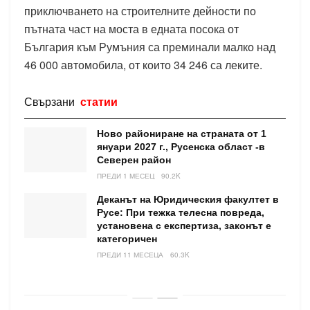
приключването на строителните дейности по
пътната част на моста в едната посока от
България към Румъния са преминали малко над
46 000 автомобила, от които 34 246 са леките.
Свързани
статии
Ново райониране на страната от 1
януари 2027 г., Русенска област -в
Северен район
ПРЕДИ 1 МЕСЕЦ
90.2K
Деканът на Юридическия факултет в
Русе: При тежка телесна повреда,
установена с експертиза, законът е
категоричен
ПРЕДИ 11 МЕСЕЦА
60.3K