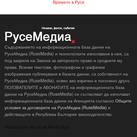
Времето в Русе
Съдържанието на информационната база данни на
РусеМедиа (RuseMedia) и технологиите използвани в нея, са
под закрила на Закона за авторското право и сродните му
права. Всички текстови, фотографски и графични
изображения публикувани в базата данни, са собственост на
РусеМедиа (RuseMedia), освен ако изрично е посочено друго.
ПОЛЗВАТЕЛИТЕ и АБОНАТИТЕ на информационната база
данни на РусеМедиа (RuseMedia) се съгласяват да използват
информационната база данни на Агенцията съгласно
Общите
условия за договорите на РусеМедиа (RuseMedia)
и
действащото в Република България законодателство.
Намерете ни във Фейсбук