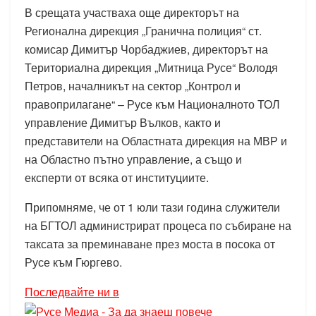
В срещата участваха още директорът на
Регионална дирекция „Гранична полиция“ ст.
комисар Димитър Чорбаджиев, директорът на
Териториална дирекция „Митница Русе“ Володя
Петров, началникът на сектор „Контрол и
правоприлагане“ – Русе към Националното ТОЛ
управление Димитър Вълков, както и
представители на Областната дирекция на МВР и
на Областно пътно управление, а също и
експерти от всяка от институциите.
Припомняме, че от 1 юли тази година служители
на БГТОЛ администрират процеса по събиране на
таксата за преминаване през моста в посока от
Русе към Гюргево.
Последвайте ни в