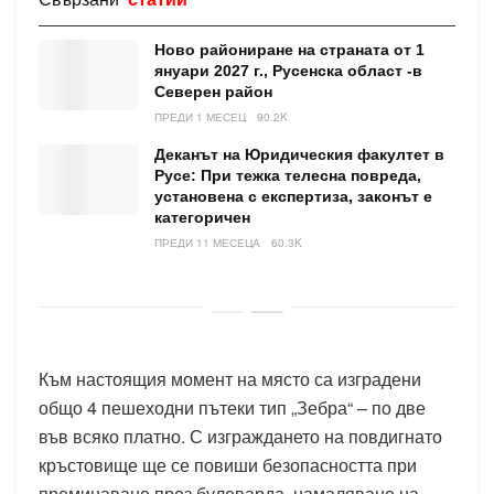
Ново райониране на страната от 1
януари 2027 г., Русенска област -в
Северен район
ПРЕДИ 1 МЕСЕЦ
90.2K
Деканът на Юридическия факултет в
Русе: При тежка телесна повреда,
установена с експертиза, законът е
категоричен
ПРЕДИ 11 МЕСЕЦА
60.3K
Към настоящия момент на място са изградени
общо 4 пешеходни пътеки тип „Зебра“ – по две
във всяко платно. С изграждането на повдигнато
кръстовище ще се повиши безопасността при
преминаване през булеварда, намаляване на