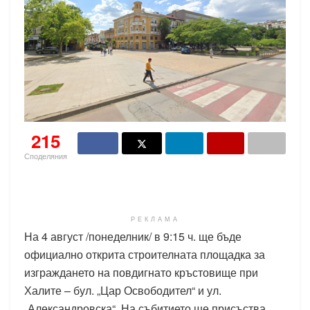
215
Споделяния
РЕКЛАМА
На 4 август /понеделник/ в 9:15 ч. ще бъде
официално открита строителната площадка за
изграждането на повдигнато кръстовище при
Халите – бул. „Цар Освободител“ и ул.
„Александровска“. На събитието ще присъства