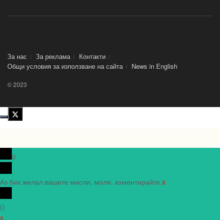
За нас
За реклама
Контакти
Общи условия за използване на сайта
News in Еnglish
© 2023
0
Аз бих желал вашите мисли, моля, коментирайте.
x
(
)
x