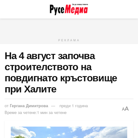
РЕКЛАМА
На 4 август започва
строителството на
повдигнато кръстовище
при Халите
от
Гергана Димитрова
преди 1 година
A
A
Време за четене:1 мин за четене