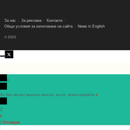
За нас
За реклама
Контакти
Общи условия за използване на сайта
News in Еnglish
© 2023
0
Аз бих желал вашите мисли, моля, коментирайте.
x
(
)
x
|
Отговори