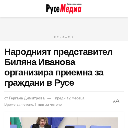
РЕКЛАМА
Народният представител
Биляна Иванова
организира приемна за
граждани в Русе
от
Гергана Димитрова
преди 12 месеца
A
A
Време за четене:1 мин за четене