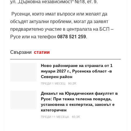
ул. „Църковна независимост“ №18, ет. 9.
Русенци, които имат въпроси или желаят да
обсъдят актуални проблеми, могат да заявят
предварително участие в централата на БСП –
Русе или на телефон
0878 521 259
.
Свързани
статии
Ново райониране на страната от 1
януари 2027 г., Русенска област -в
Северен район
ПРЕДИ 1 МЕСЕЦ
90.2K
Деканът на Юридическия факултет в
Русе: При тежка телесна повреда,
установена с експертиза, законът е
категоричен
ПРЕДИ 11 МЕСЕЦА
60.3K