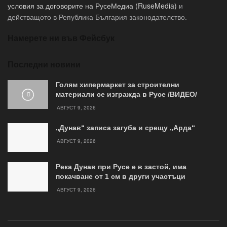
условия за договорите на РусеМедиа (RuseMedia)
и
действащото в Република България законодателство.
Намерете ни във Фейсбук
Последни новини
Голям хипермаркет за строителни
материали се изгражда в Русе /ВИДЕО/
АВГУСТ 9, 2026
„Дунав“ записа загуба и срещу „Арда“
АВГУСТ 9, 2026
Река Дунав при Русе е в застой, има
покачване от 1 см в други участъци
АВГУСТ 9, 2026