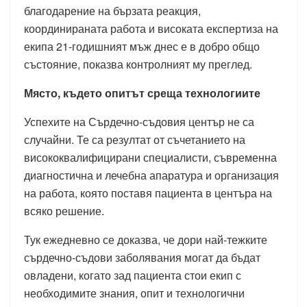
благодарение на бързата реакция,
координираната работа и високата експертиза на
екипа 21-годишният мъж днес е в добро общо
състояние, показва контролният му преглед.
Място, където опитът среща технологиите
Успехите на Сърдечно-съдовия център не са
случайни. Те са резултат от съчетанието на
висококвалифицирани специалисти, съвременна
диагностична и лечебна апаратура и организация
на работа, която поставя пациента в центъра на
всяко решение.
Тук ежедневно се доказва, че дори най-тежките
сърдечно-съдови заболявания могат да бъдат
овладени, когато зад пациента стои екип с
необходимите знания, опит и технологични