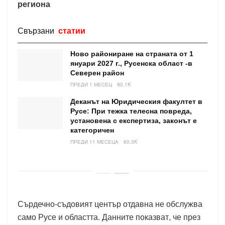
региона
Свързани
статии
Ново райониране на страната от 1
януари 2027 г., Русенска област -в
Северен район
ПРЕДИ 1 МЕСЕЦ
90.1K
Деканът на Юридическия факултет в
Русе: При тежка телесна повреда,
установена с експертиза, законът е
категоричен
ПРЕДИ 11 МЕСЕЦА
60.3K
Сърдечно-съдовият център отдавна не обслужва
само Русе и областта. Данните показват, че през