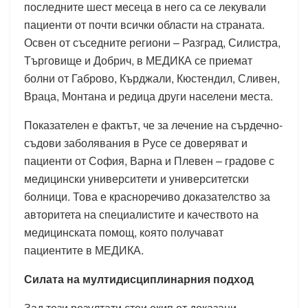
последните шест месеца в него са се лекували
пациенти от почти всички области на страната.
Освен от съседните региони – Разград, Силистра,
Търговище и Добрич, в МЕДИКА се приемат
болни от Габрово, Кърджали, Кюстендил, Сливен,
Враца, Монтана и редица други населени места.
Показателен е фактът, че за лечение на сърдечно-
съдови заболявания в Русе се доверяват и
пациенти от София, Варна и Плевен – градове с
медицински университети и университетски
болници. Това е красноречиво доказателство за
авторитета на специалистите и качеството на
медицинската помощ, която получават
пациентите в МЕДИКА.
Силата на мултидисциплинарния подход
Зад тези резултати стои екип от доказани