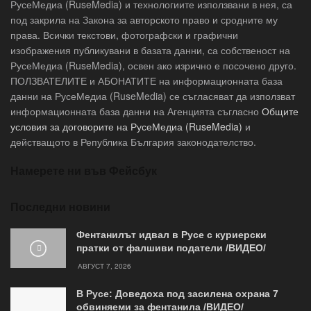
РусеМедиа (RuseMedia) и технологиите използвани в нея, са
под закрила на Закона за авторското право и сродните му
права. Всички текстови, фотографски и графични
изображения публикувани в базата данни, са собственост на
РусеМедиа (RuseMedia), освен ако изрично е посочено друго.
ПОЛЗВАТЕЛИТЕ и АБОНАТИТЕ на информационната база
данни на РусеМедиа (RuseMedia) се съгласяват да използват
информационната база данни на Агенцията съгласно
Общите
условия за договорите на РусеМедиа (RuseMedia)
и
действащото в Република България законодателство.
Намерете ни във Фейсбук
Последни новини
Фентанилът идвал в Русе с куриерски
пратки от фалшиви податели /ВИДЕО/
АВГУСТ 7, 2026
В Русе: Доведоха под засилена охрана 7
обвиняеми за фентанила /ВИДЕО/