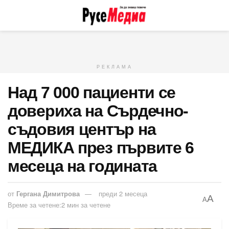
РЕКЛАМА
Над 7 000 пациенти се
довериха на Сърдечно-
съдовия център на
МЕДИКА през първите 6
месеца на годината
от
Гергана Димитрова
преди 2 месеца
A
A
Време за четене:2 мин за четене