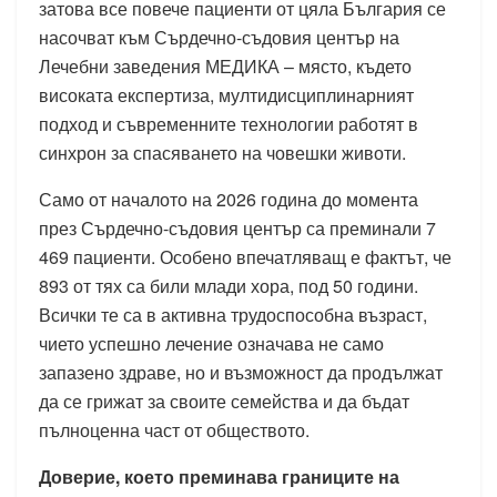
затова все повече пациенти от цяла България се
насочват към Сърдечно-съдовия център на
Лечебни заведения МЕДИКА – място, където
високата експертиза, мултидисциплинарният
подход и съвременните технологии работят в
синхрон за спасяването на човешки животи.
Само от началото на 2026 година до момента
през Сърдечно-съдовия център са преминали 7
469 пациенти. Особено впечатляващ е фактът, че
893 от тях са били млади хора, под 50 години.
Всички те са в активна трудоспособна възраст,
чието успешно лечение означава не само
запазено здраве, но и възможност да продължат
да се грижат за своите семейства и да бъдат
пълноценна част от обществото.
Доверие, което преминава границите на