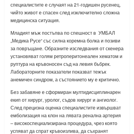
специалистите е случаят на 21-годишен русенец,
чийто живот е спасен след изключително сложна
медицинска ситуация.
Младият мъж постъпва по спешност в УМБАЛ
„Медика Русе“ със силна коремна болка и позиви
за повръщане. Образните изследвания от скенера
установяват голям ретроперитонеален хематом и
руптура на кръвоносен съд на левия бъбрек.
Лабораторните показатели показват тежък
анемичен синдром, а състоянието му е критично.
Без забавяне е сформиран мултидисциплинарен
екип от хирург, уролог, съдов хирург и ангиолог.
След прецизна оценка специалистите извършват
емболизация на клон на лявата ренална артерия
– високоспециализирана процедура, чрез която
успяват да спрат кръвоизлива, да съхранят