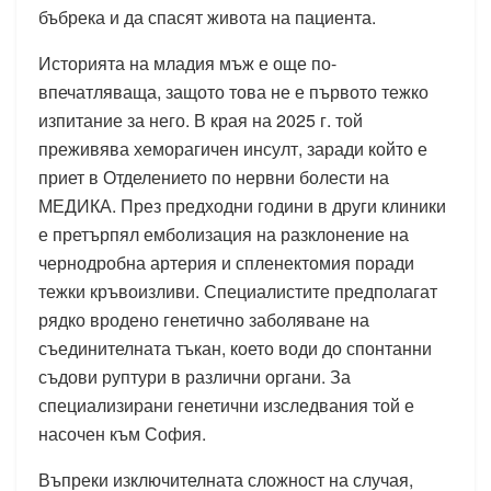
бъбрека и да спасят живота на пациента.
Историята на младия мъж е още по-
впечатляваща, защото това не е първото тежко
изпитание за него. В края на 2025 г. той
преживява хеморагичен инсулт, заради който е
приет в Отделението по нервни болести на
МЕДИКА. През предходни години в други клиники
е претърпял емболизация на разклонение на
чернодробна артерия и спленектомия поради
тежки кръвоизливи. Специалистите предполагат
рядко вродено генетично заболяване на
съединителната тъкан, което води до спонтанни
съдови руптури в различни органи. За
специализирани генетични изследвания той е
насочен към София.
Въпреки изключителната сложност на случая,