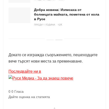
Добра новина: Изписаха от
болницата майката, пометена от кола
в Русе
ПРЕДИ 1 ГОДИНА
12K
Докато се изгражда съоръжението, пешеходците
вече търсят нови места за преминаване.
Последвайте ни в
0
0
Гласа
Дайте оценка на статията