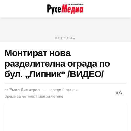
РЕКЛАМА
Монтират нова
разделителна ограда по
бул. „Липник“ /ВИДЕО/
от
Емил Димитров
преди 2 години
A
A
Време за четене:1 мин за четене