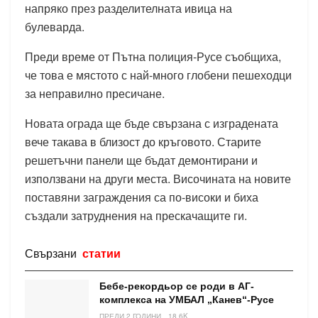
напряко през разделителната ивица на
булеварда.
Преди време от Пътна полиция-Русе съобщиха,
че това е мястото с най-много глобени пешеходци
за неправилно пресичане.
Новата ограда ще бъде свързана с изградената
вече такава в близост до кръговото. Старите
решетъчни панели ще бъдат демонтирани и
използвани на други места. Височината на новите
поставяни заграждения са по-високи и биха
създали затруднения на прескачащите ги.
Свързани
статии
Бебе-рекордьор се роди в АГ-
комплекса на УМБАЛ „Канев“-Русе
ПРЕДИ 2 ГОДИНИ
18.6K