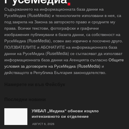
Съдържанието на информационната база данни на
РусеМедиа (RuseMedia) и технологиите използвани в нея, са
под закрила на Закона за авторското право и сродните му
права. Всички текстови, фотографски и графични
изображения публикувани в базата данни, са собственост на
РусеМедиа (RuseMedia), освен ако изрично е посочено друго.
ПОЛЗВАТЕЛИТЕ и АБОНАТИТЕ на информационната база
данни на РусеМедиа (RuseMedia) се съгласяват да използват
информационната база данни на Агенцията съгласно
Общите
условия за договорите на РусеМедиа (RuseMedia)
и
действащото в Република България законодателство.
Намерете ни във Фейсбук
Последни новини
УМБАЛ „Медика“ обнови изцяло
интензивното си отделение
АВГУСТ 6, 2026