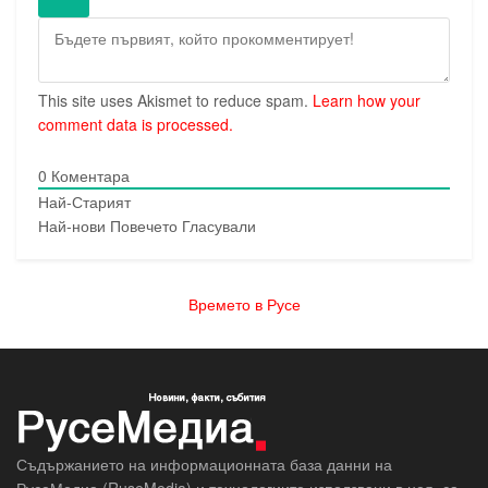
This site uses Akismet to reduce spam.
Learn how your
comment data is processed.
0
Коментара
Най-Старият
Най-нови
Повечето Гласували
Времето в Русе
Съдържанието на информационната база данни на
РусеМедиа (RuseMedia) и технологиите използвани в нея, са