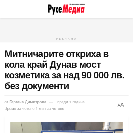
РЕКЛАМА
Митничарите откриха в
кола край Дунав мост
козметика за над 90 000 лв.
без документи
от
Гергана Димитрова
преди 1 година
A
A
Време за четене:1 мин за четене