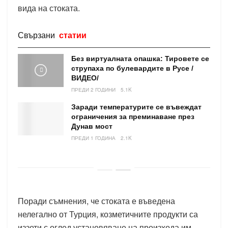
вида на стоката.
Свързани
статии
Без виртуалната опашка: Тировете се
струпаха по булевардите в Русе /
ВИДЕО/
ПРЕДИ 2 ГОДИНИ
5.1K
Заради температурите се въвеждат
ограничения за преминаване през
Дунав мост
ПРЕДИ 1 ГОДИНА
2.1K
Поради съмнения, че стоката е въведена
нелегално от Турция, козметичните продукти са
иззети с оглед установяване на произхода им.