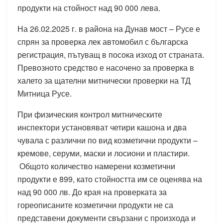
продукти на стойност над 90 000 лева.
На 26.02.2025 г. в района на Дунав мост – Русе е
спрян за проверка лек автомобил с българска
регистрация, пътуващ в посока изход от страната.
Превозното средство е насочено за проверка в
халето за щателни митнически проверки на ТД
Митница Русе.
При физическия контрол митническите
инспектори установяват четири кашона и два
чувала с различни по вид козметични продукти –
кремове, серуми, маски и лосиони и пластири.
Общото количество намерени козметични
продукти е 899, като стойността им се оценява на
над 90 000 лв. До края на проверката за
гореописаните козметични продукти не са
представени документи свързани с произхода и