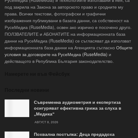
под закрила на Закона за авторското право и сродните му
права. Всички текстови, фотографски и графични
изображения публикувани в базата данни, са собственост на
РусеМедиа (RuseMedia), освен ако изрично е посочено друго.
ПОЛЗВАТЕЛИТЕ и АБОНАТИТЕ на информационната база
данни на РусеМедиа (RuseMedia) се съгласяват да използват
информационната база данни на Агенцията съгласно
Общите
условия за договорите на РусеМедиа (RuseMedia)
и
действащото в Република България законодателство.
Намерете ни във Фейсбук
Последни новини
Съвременна аудиометрия и експертиза
осигуряват ефективна грижа за слуха в
„Медика“
АВГУСТ 8, 2026
Похвална постъпка: Деца предадоха