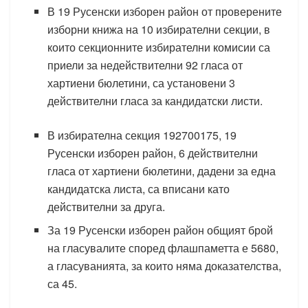
В 19 Русенски изборен район от проверените
изборни книжа на 10 избирателни секции, в
които секционните избирателни комисии са
приели за недействителни 92 гласа от
хартиени бюлетини, са установени 3
действителни гласа за кандидатски листи.
В избирателна секция 192700175, 19
Русенски изборен район, 6 действителни
гласа от хартиени бюлетини, дадени за една
кандидатска листа, са вписани като
действителни за друга.
За 19 Русенски изборен район общият брой
на гласувалите според флашпаметта е 5680,
а гласуванията, за които няма доказателства,
са 45.