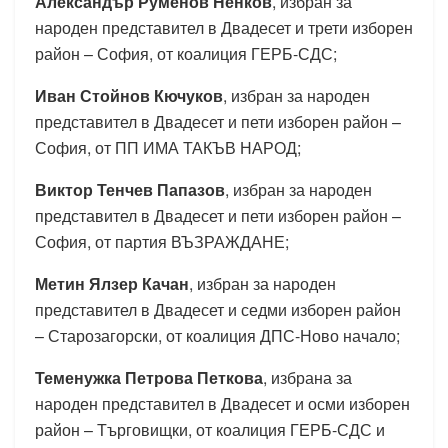
Александър Руменов Ненков
, избран за
народен представител в Двадесет и трети изборен
район – София, от коалиция ГЕРБ-СДС;
Иван Стойнов Кючуков
, избран за народен
представител в Двадесет и пети изборен район –
София, от ПП ИМА ТАКЪВ НАРОД;
Виктор Тенчев Папазов
, избран за народен
представител в Двадесет и пети изборен район –
София, от партия ВЪЗРАЖДАНЕ;
Метин Ялзер Качан
, избран за народен
представител в Двадесет и седми изборен район
– Старозагорски, от коалиция ДПС-Ново начало;
Теменужка Петрова Петкова
, избрана за
народен представител в Двадесет и осми изборен
район – Търговищки, от коалиция ГЕРБ-СДС и