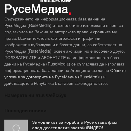
Съдържанието на информационната база данни на
РусеМедиа (RuseMedia) и технологиите използвани в нея, са
под закрила на Закона за авторското право и сродните му
права. Всички текстови, фотографски и графични
изображения публикувани в базата данни, са собственост на
РусеМедиа (RuseMedia), освен ако изрично е посочено друго.
ПОЛЗВАТЕЛИТЕ и АБОНАТИТЕ на информационната база
данни на РусеМедиа (RuseMedia) се съгласяват да използват
информационната база данни на Агенцията съгласно
Общите
условия за договорите на РусеМедиа (RuseMedia)
и
действащото в Република България законодателство.
Намерете ни във Фейсбук
Последни новини
Зимовникът за кораби в Русе става факт
след десетилетия застой /ВИДЕО/