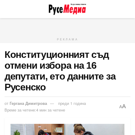
РЕКЛАМА
Конституционният съд
отмени избора на 16
депутати, ето данните за
Русенско
от
Гергана Димитрова
преди 1 година
A
A
Време за четене:4 мин за четене