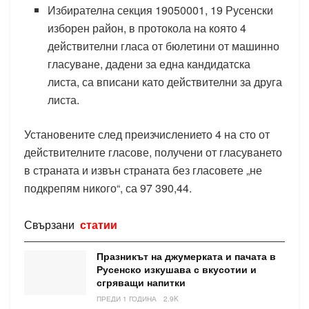
Избирателна секция 19050001, 19 Русенски
изборен район, в протокола на която 4
действителни гласа от бюлетини от машинно
гласуване, дадени за една кандидатска
листа, са вписани като действителни за друга
листа.
Установените след преизчислението 4 на сто от
действителните гласове, получени от гласуването
в страната и извън страната без гласовете „не
подкрепям никого“, са 97 390,44.
Свързани
статии
Празникът на джумерката и пачата в
Русенско изкушава с вкусотии и
сгряващи напитки
ПРЕДИ 1 ГОДИНА
2.9K