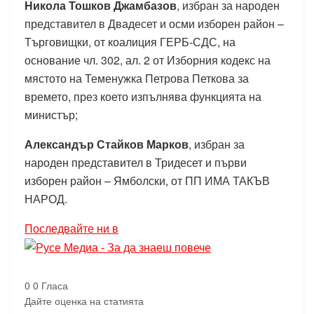
Никола Тошков Джамбазов
, избран за народен
представител в Двадесет и осми изборен район –
Търговищки, от коалиция ГЕРБ-СДС, на
основание чл. 302, ал. 2 от Изборния кодекс на
мястото на Теменужка Петрова Петкова за
времето, през което изпълнява функцията на
министър;
Александър Стайков Марков
, избран за
народен представител в Тридесет и първи
изборен район – Ямболски, от ПП ИМА ТАКЪВ
НАРОД.
Последвайте ни в
0
0
Гласа
Дайте оценка на статията