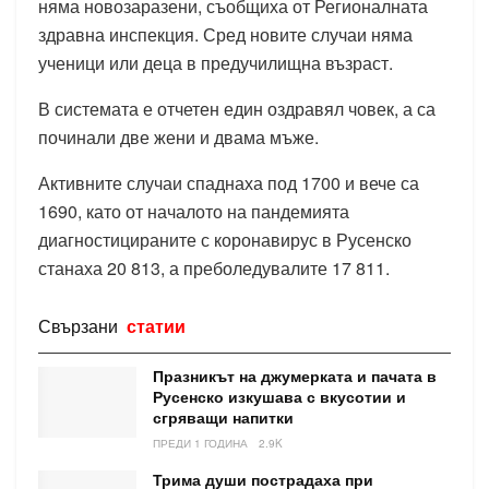
няма новозаразени, съобщиха от Регионалната
здравна инспекция. Сред новите случаи няма
ученици или деца в предучилищна възраст.
В системата е отчетен един оздравял човек, а са
починали две жени и двама мъже.
Активните случаи спаднаха под 1700 и вече са
1690, като от началото на пандемията
диагностицираните с коронавирус в Русенско
станаха 20 813, а преболедувалите 17 811.
Свързани
статии
Празникът на джумерката и пачата в
Русенско изкушава с вкусотии и
сгряващи напитки
ПРЕДИ 1 ГОДИНА
2.9K
Трима души пострадаха при