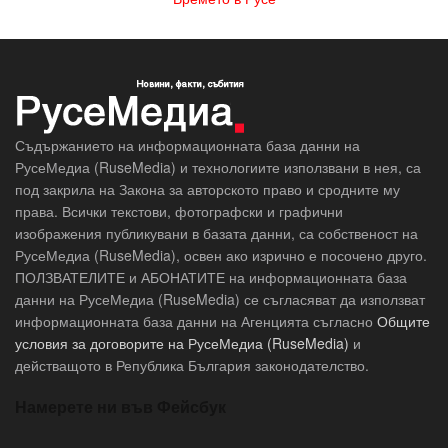
Съдържанието на информационната база данни на
РусеМедиа (RuseMedia) и технологиите използвани в нея, са
под закрила на Закона за авторското право и сродните му
права. Всички текстови, фотографски и графични
изображения публикувани в базата данни, са собственост на
РусеМедиа (RuseMedia), освен ако изрично е посочено друго.
ПОЛЗВАТЕЛИТЕ и АБОНАТИТЕ на информационната база
данни на РусеМедиа (RuseMedia) се съгласяват да използват
информационната база данни на Агенцията съгласно
Общите
условия за договорите на РусеМедиа (RuseMedia)
и
действащото в Република България законодателство.
Намерете ни във Фейсбук