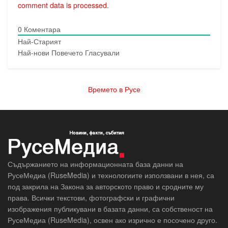
comment data is processed.
0
Коментара
Най-Старият
Най-нови
Повечето Гласували
Времето в Русе
Съдържанието на информационната база данни на
РусеМедиа (RuseMedia) и технологиите използвани в нея, са
под закрила на Закона за авторското право и сродните му
права. Всички текстови, фотографски и графични
изображения публикувани в базата данни, са собственост на
РусеМедиа (RuseMedia), освен ако изрично е посочено друго.