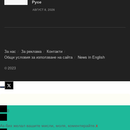
Русе
АВГУСТ 8, 2026
За нас
За реклама
Контакти
Общи условия за използване на сайта
News in Еnglish
© 2023
0
Аз бих желал вашите мисли, моля, коментирайте.
x