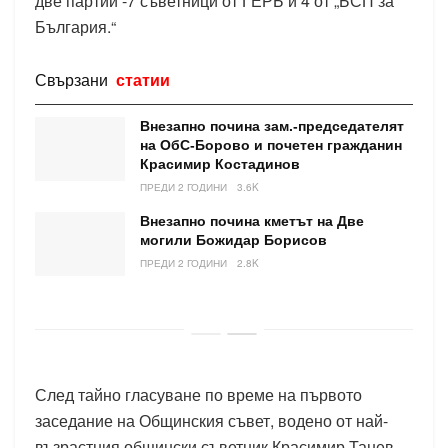
две партии -7 съветници от ГЕРБ и 4 от „БСП за
България.“
Свързани
статии
Внезапно почина зам.-председателят
на ОбС-Борово и почетен гражданин
Красимир Костадинов
ПРЕДИ 2 ГОДИНИ
3.6K
Внезапно почина кметът на Две
могили Божидар Борисов
ПРЕДИ 2 ГОДИНИ
2.8K
След тайно гласуване по време на първото
заседание на Общинския съвет, водено от най-
възрастния общински съветник Красимир Танев,