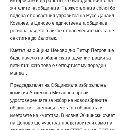
интересите и да работят за благоденствието на
жителите на общината. Тържествената сесия бе
водена от областния управител на Русе Данаил
Ковачев, а Ценово е единствената община в
региона, където в никое от населените места не
се стигна до балотаж.
Кметът на община Ценово д-р Петър Петров ще
бъде начело на общинската администрация за
пети път, като това е четвъртият му пореден
мандат.
Председателят на Общинската избирателна
комисия Анжелина Миланова връчи
удостоверенията за избор на новоизбраните
общински съветници, кмета на общината и
кметовете на кметства. В новия Общински съвет
на Ценово ще участват представители само на