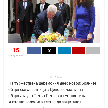
15
Споделяния
РЕКЛАМА
На тържествена церемония днес новоизбраните
общински съветници в Ценово, кметът на
общината д-р Петър Петров и кметовете на
кметства положиха клетва да защитават