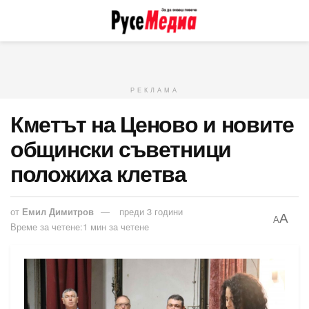
РЕКЛАМА
Кметът на Ценово и новите
общински съветници
положиха клетва
от
Емил Димитров
преди 3 години
A
A
Време за четене:1 мин за четене