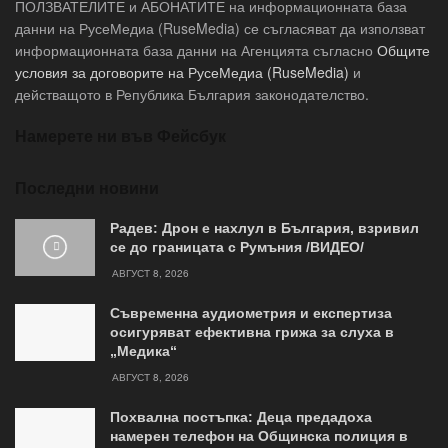
ПОЛЗВАТЕЛИТЕ и АБОНАТИТЕ на информационната база
данни на РусеМедиа (RuseMedia) се съгласяват да използват
информационната база данни на Агенцията съгласно
Общите
условия за договорите на РусеМедиа (RuseMedia)
и
действащото в Република България законодателство.
Намерете ни във Фейсбук
Последни новини
Радев: Дрон е нахлул в България, взривил
се до границата с Румъния /ВИДЕО/
АВГУСТ 8, 2026
Съвременна аудиометрия и експертиза
осигуряват ефективна грижа за слуха в
„Медика“
АВГУСТ 8, 2026
Похвална постъпка: Деца предадоха
намерен телефон на Общинска полиция в