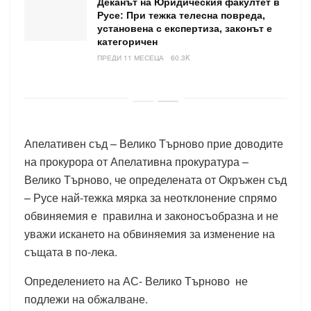
Деканът на Юридическия факултет в
Русе: При тежка телесна повреда,
установена с експертиза, законът е
категоричен
ПРЕДИ 11 МЕСЕЦА
60.3K
Апелативен съд – Велико Търново прие доводите
на прокурора от Апелативна прокуратура –
Велико Търново, че определената от Окръжен съд
– Русе най-тежка мярка за неотклонение спрямо
обвиняемия е правилна и законосъобразна и не
уважи искането на обвиняемия за изменение на
същата в по-лека.
Определението на АС- Велико Търново не
подлежи на обжалване.