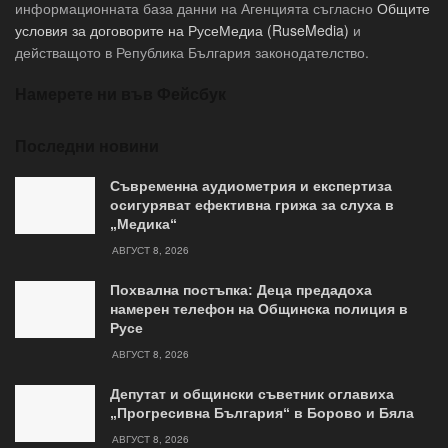
информационната база данни на Агенцията съгласно
Общите
условия за договорите на РусеМедиа (RuseMedia)
и
действащото в Република България законодателство.
Намерете ни във Фейсбук
Последни новини
Съвременна аудиометрия и експертиза
осигуряват ефективна грижа за слуха в
„Медика“
АВГУСТ 8, 2026
Похвална постъпка: Деца предадоха
намерен телефон на Общинска полиция в
Русе
АВГУСТ 8, 2026
Депутат и общински съветник оглавиха
„Прогресивна България“ в Борово и Бяла
АВГУСТ 8, 2026