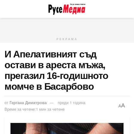
РЕКЛАМА
И Апелативният съд
остави в ареста мъжа,
прегазил 16-годишното
момче в Басарбово
от
Гергана Димитрова
преди 1 година
A
A
Време за четене:1 мин за четене