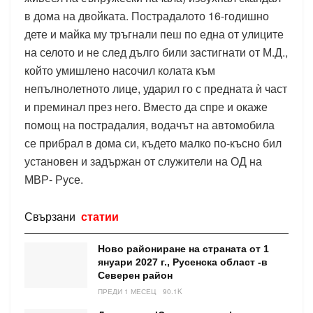
в дома на двойката. Пострадалото 16-годишно
дете и майка му тръгнали пеш по една от улиците
на селото и не след дълго били застигнати от М.Д.,
който умишлено насочил колата към
непълнолетното лице, ударил го с предната ѝ част
и преминал през него. Вместо да спре и окаже
помощ на пострадалия, водачът на автомобила
се прибрал в дома си, където малко по-късно бил
установен и задържан от служители на ОД на
МВР- Русе.
Свързани
статии
Ново райониране на страната от 1
януари 2027 г., Русенска област -в
Северен район
ПРЕДИ 1 МЕСЕЦ
90.1K