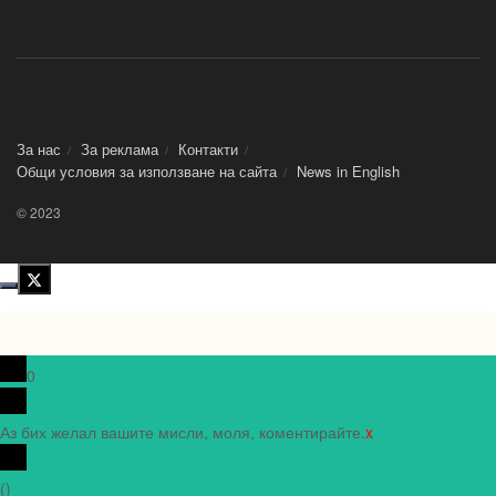
За нас
За реклама
Контакти
Общи условия за използване на сайта
News in Еnglish
© 2023
0
Аз бих желал вашите мисли, моля, коментирайте.
x
(
)