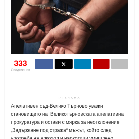
333
Споделяния
РЕКЛАМА
Апелативен съд-Велико Търново уважи
становището на Великотърновската апелативна
прокуратура и остави с мярка за неотклонение
„Задържане под стража“ мъжът, който след
употреба на алкохол и наркотици умишлено