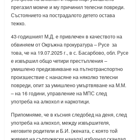
прегазил момче и му причинил телесни повреди.
Състоянието на пострадалото детето остава
тежко.
43-годишният М.Д. е привлечен в качеството на
обвиняем от Окръжна прокуратура – Русе за
това, че на 19.07.2025 г., в с. Басарбово, обл. Русе
е извършил общо четири престъпления –
умишлено предизвикване на пътнотранспортно
произшествие с нанасяне на няколко телесни
повреди, опит за умишлено умъртвяване на М.М.
– на 16 години, управление на МПС след
употреба на алкохол и наркотици.
Припомняме, че в късния следобед на деня, след
употреба на алкохол, между извършителя,
неговите родители и Б.И. (жената, с която той
живеел на съпружески начала) избухнал скандал