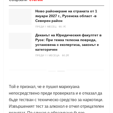
Ново райониране на страната от 1
януари 2027 г., Русенска област -в
Северен район
ПРЕДИ 1 МЕСЕЦ
90.1K
Деканът на Юридическия факултет в
Русе: При тежка телесна повреда,
установена с експертиза, законът е
категоричен
ПРЕДИ 11 МЕСЕЦА
60.2K
Той е признал, че е пушил марихуана
непосредствено преди проверката и е отказал да
бъде тестван с техническо средство за наркотици.
Извършеният тест за алкохол е отчел отрицателен
резултат. По случая е образувано бързо