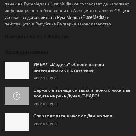
данни на РусеМедиа (RuseMedia) се съгласяват да използват
информационната база данни на Агенцията съгласно
Общите
условия за договорите на РусеМедиа (RuseMedia)
и
действащото в Република България законодателство.
Намерете ни във Фейсбук
Последни новини
УМБАЛ „Медика“ обнови изцяло
интензивното си отделение
АВГУСТ 6, 2026
Баржа с въглища се запали, докато чака във
водите на река Дунав /ВИДЕО/
АВГУСТ 6, 2026
Спират водата в част от Две могили
АВГУСТ 6, 2026