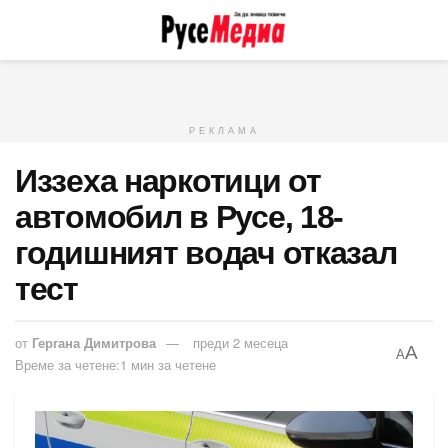
РЕКЛАМА
Иззеха наркотици от
автомобил в Русе, 18-
годишният водач отказал
тест
от
Гергана Димитрова
преди 2 месеца
A
A
Време за четене:1 мин за четене