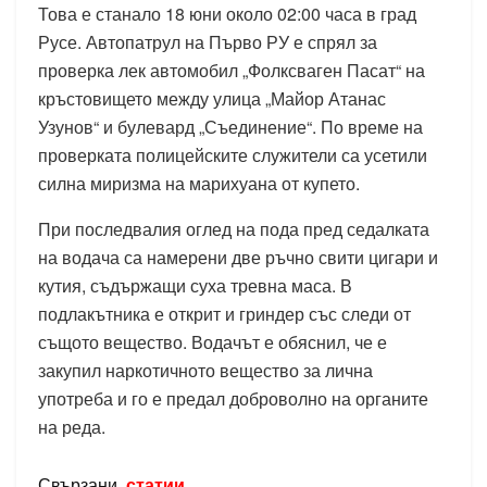
Това е станало 18 юни около 02:00 часа в град
Русе. Автопатрул на Първо РУ е спрял за
проверка лек автомобил „Фолксваген Пасат“ на
кръстовището между улица „Майор Атанас
Узунов“ и булевард „Съединение“. По време на
проверката полицейските служители са усетили
силна миризма на марихуана от купето.
При последвалия оглед на пода пред седалката
на водача са намерени две ръчно свити цигари и
кутия, съдържащи суха тревна маса. В
подлакътника е открит и гриндер със следи от
същото вещество. Водачът е обяснил, че е
закупил наркотичното вещество за лична
употреба и го е предал доброволно на органите
на реда.
Свързани
статии