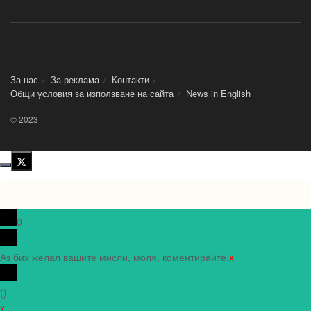
За нас
За реклама
Контакти
Общи условия за използване на сайта
News in Еnglish
© 2023
0
Аз бих желал вашите мисли, моля, коментирайте.
x
(
)
x