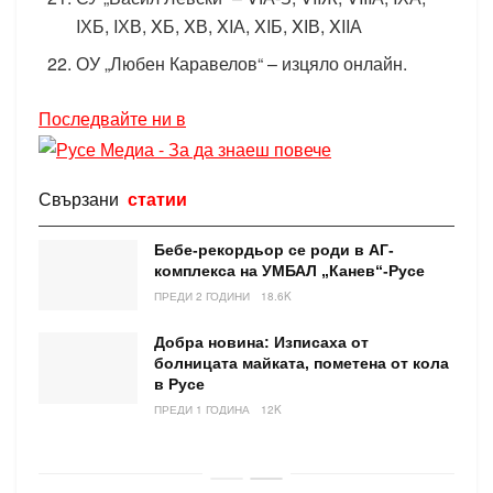
IХБ, IХВ, XБ, XВ, XIА, XIБ, XІВ, XIIА
ОУ „Любен Каравелов“ – изцяло онлайн.
Последвайте ни в
Свързани
статии
Бебе-рекордьор се роди в АГ-
комплекса на УМБАЛ „Канев“-Русе
ПРЕДИ 2 ГОДИНИ
18.6K
Добра новина: Изписаха от
болницата майката, пометена от кола
в Русе
ПРЕДИ 1 ГОДИНА
12K