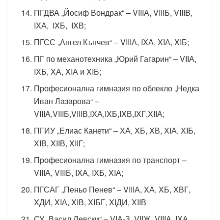
ПГДВА „Йосиф Вондрак“ – VIIIА, VIIIБ, VIIIВ,
IXА, IXБ, IXВ;
ПГСС „Ангел Кънчев“ – VIIIА, IXА, XIА, XIБ;
ПГ по механотехника „Юрий Гагарин“ – VIIА,
IXБ, XА, XIА и XIБ;
Професионална гимназия по облекло „Недка
Иван Лазарова“ –
VIIIА,VIIIБ,VIIIВ,IXА,IXБ,IXВ,IXГ,XIIА;
ПГИУ „Елиас Канети“ – XА, XБ, XВ, XIА, XIБ,
XIВ, XIIВ, XIIГ;
Професионална гимназия по транспорт –
VIIIА, VIIIБ, IXА, IXБ, XIА;
ПГСАГ „Пеньо Пенев“ – VIIIА, XА, XБ, XВГ,
XДИ, XIА, XIВ, XIБГ, XIДИ, XIIВ
СУ „Васил Левски“ – VІА-З, VIIЖ, VIIIА, IХА,