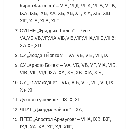
Кирил Философ“ – VIБ, VIIД, VІІІА, VІІІБ, VІІІВ,
ІХА, ІХБ, ІХВ, ХА, ХБ, ХВ, ХГ, ХІА, ХІБ, ХІВ,
ХІГ, ХІІБ, ХІІВ, ХІІГ;
СУПНЕ „Фридрих Шилер“ – Русе –
VA,VБ,VВ,VГ;VIА,VIБ,VIВ,VIГ;VIIIА,VIIIБ,VIIIВ;
XА,XБ,XВ;
СУ „Йордан Йовков“ – VA, VБ, VIБ, VIII, IX;
СУ „Христо Ботев“ – VА, VБ, VВ, VГ, VIА, VIБ,
VIВ, VIГ, VIД, IXА, XА, XБ, XВ, XIА, XIБ;
СУ „Възраждане“ – VІА, VІБ, VІВ, VІГ, VІІІ, ІХ,
Х и ХІ;
Духовно училище – IX ,X, XI;
ЧПАГ „Джордж Байрон“ – XА;
ПГЕЕ „Апостол Арнаудов“ – VIIIА, IXВ, IXГ,
IXД, XА, XВ, XГ, XД, XIIГ;