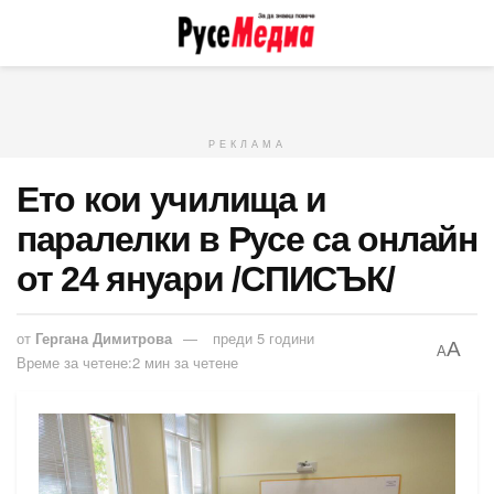
РЕКЛАМА
Ето кои училища и
паралелки в Русе са онлайн
от 24 януари /СПИСЪК/
от
Гергана Димитрова
преди 5 години
A
A
Време за четене:2 мин за четене