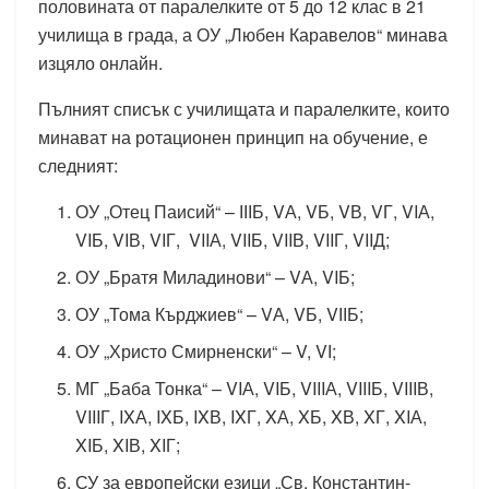
половината от паралелките от 5 до 12 клас в 21
училища в града, а ОУ „Любен Каравелов“ минава
изцяло онлайн.
Пълният списък с училищата и паралелките, които
минават на ротационен принцип на обучение, е
следният:
ОУ „Отец Паисий“ – ІІІБ, VА, VБ, VВ, VГ, VIА,
VIБ, VIВ, VIГ, VIIА, VIIБ, VIIВ, VIIГ, VIIД;
ОУ „Братя Миладинови“ – VА, VIБ;
ОУ „Тома Кърджиев“ – VА, VБ, VІІБ;
ОУ „Христо Смирненски“ – V, VІ;
МГ „Баба Тонка“ – VIА, VIБ, VIIIА, VIIIБ, VIIIВ,
VIIIГ, IXА, IXБ, IXВ, IXГ, XА, XБ, XВ, XГ, XIА,
XIБ, XIВ, XIГ;
СУ за европейски езици „Св. Константин-