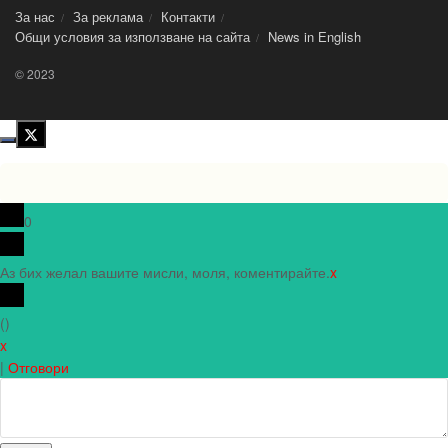
За нас
За реклама
Контакти
Общи условия за използване на сайта
News in Еnglish
© 2023
0
Аз бих желал вашите мисли, моля, коментирайте.
x
(
)
x
|
Отговори