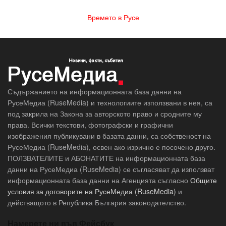
Времето в Русе
Съдържанието на информационната база данни на
РусеМедиа (RuseMedia) и технологиите използвани в нея, са
под закрила на Закона за авторското право и сродните му
права. Всички текстови, фотографски и графични
изображения публикувани в базата данни, са собственост на
РусеМедиа (RuseMedia), освен ако изрично е посочено друго.
ПОЛЗВАТЕЛИТЕ и АБОНАТИТЕ на информационната база
данни на РусеМедиа (RuseMedia) се съгласяват да използват
информационната база данни на Агенцията съгласно
Общите
условия за договорите на РусеМедиа (RuseMedia)
и
действащото в Република България законодателство.
Намерете ни във Фейсбук