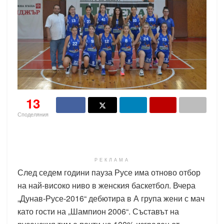
13
Споделяния
РЕКЛАМА
След седем години пауза Русе има отново отбор
на най-високо ниво в женския баскетбол. Вчера
„Дунав-Русе-2016“ дебютира в А група жени с мач
като гости на „Шампион 2006“. Съставът на