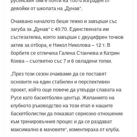
русенския тим е почти на 100% изграден от
девойки от школата на „Дунав“.
Очаквано началото беше тежко и завърши със
загуба за „Дунав“ с 40:70. Единствената им
състезателка, която завърши с двуцифрен точков
актив за отбора, е Никол Николова – 12 т. В
борбите се отличиха Галена Станчева и Катрин
Коева – съответно със 7 и 6 овладени топки.
„През този сезон очакваме да се поставят
основите на един стабилен и перспективен
проект, който още повече да утвърди славата на
Русе като баскетболен център. Желанието на
клубното ръководство на този етап е нашите
баскетболистки да показват сериозно отношение
към тренировъчния процес и да се раздават
максимално в мачовете“, коментираха от клуба.