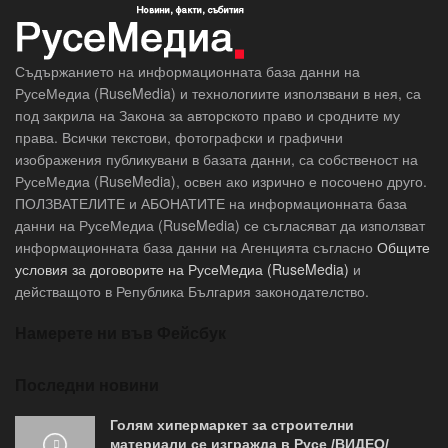
Съдържанието на информационната база данни на
РусеМедиа (RuseMedia) и технологиите използвани в нея, са
под закрила на Закона за авторското право и сродните му
права. Всички текстови, фотографски и графични
изображения публикувани в базата данни, са собственост на
РусеМедиа (RuseMedia), освен ако изрично е посочено друго.
ПОЛЗВАТЕЛИТЕ и АБОНАТИТЕ на информационната база
данни на РусеМедиа (RuseMedia) се съгласяват да използват
информационната база данни на Агенцията съгласно
Общите
условия за договорите на РусеМедиа (RuseMedia)
и
действащото в Република България законодателство.
Намерете ни във Фейсбук
Последни новини
Голям хипермаркет за строителни
материали се изгражда в Русе /ВИДЕО/