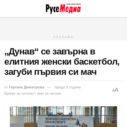
РЕКЛАМА
„Дунав“ се завърна в
елитния женски баскетбол,
загуби първия си мач
от
Гергана Димитрова
преди 3 години
A
A
Време за четене:1 мин за четене