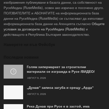
изображения публикувани в базата данни, са собственост на
РусеМедиа (RuseMedia), освен ако изрично е посочено друго.
ПОЛЗВАТЕЛИТЕ и АБОНАТИТЕ на информационната база
данни на РусеМедиа (RuseMedia) се съгласяват да използват
информационната база данни на Агенцията съгласно
Общите
условия за договорите на РусеМедиа (RuseMedia)
и
действащото в Република България законодателство.
Намерете ни във Фейсбук
Последни новини
Голям хипермаркет за строителни
материали се изгражда в Русе /ВИДЕО/
АВГУСТ 9, 2026
„Дунав“ записа загуба и срещу „Арда“
АВГУСТ 9, 2026
Река Дунав при Русе е в застой, има