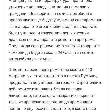
Агенция „Пътна инфраструктура“ прави това
уточнение по повод запитвания на медии и
граждани. Шофьорите на леки автомобили и
превозвачите ще бъдат уведомени своевременно
за планираното ограничение веднага след като
бъдат утвърдени конкретния ден и часовия
диапазон по планираната ремонтна програма.
Предвижда се ограничението за тежкотоварните
камиони да бъде за около 24 часа, а за леките
автомобили до 12 часа.
В момента основният ремонт на моста в 413-
метровия участък в платното в посока Румъния
продължава по утвърдения график. Строителните
дейности се извършват без да се спира
движението, като се организират и извършват
така, че превозните средства да преминават
поетапно двупосочно в платното, в което не се