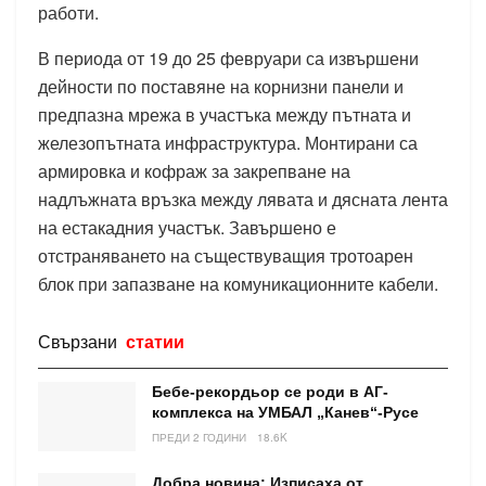
работи.
В периода от 19 до 25 февруари са извършени
дейности по поставяне на корнизни панели и
предпазна мрежа в участъка между пътната и
железопътната инфраструктура. Монтирани са
армировка и кофраж за закрепване на
надлъжната връзка между лявата и дясната лента
на естакадния участък. Завършено е
отстраняването на съществуващия тротоарен
блок при запазване на комуникационните кабели.
Свързани
статии
Бебе-рекордьор се роди в АГ-
комплекса на УМБАЛ „Канев“-Русе
ПРЕДИ 2 ГОДИНИ
18.6K
Добра новина: Изписаха от