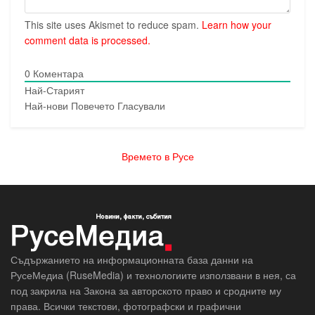
This site uses Akismet to reduce spam.
Learn how your
comment data is processed.
0
Коментара
Най-Старият
Най-нови
Повечето Гласували
Времето в Русе
Съдържанието на информационната база данни на
РусеМедиа (RuseMedia) и технологиите използвани в нея, са
под закрила на Закона за авторското право и сродните му
права. Всички текстови, фотографски и графични