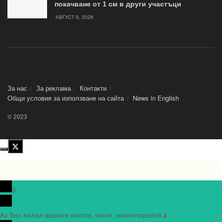
покачване от 1 см в други участъци
АВГУСТ 9, 2026
За нас
За реклама
Контакти
Общи условия за използване на сайта
News in Еnglish
© 2023
0
Аз бих желал вашите мисли, моля, коментирайте.
x