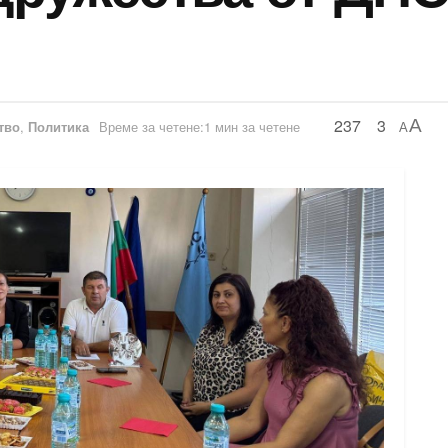
237
3
A
тво
,
Политика
Време за четене:1 мин за четене
A