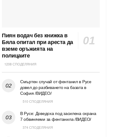
Пиян водач без книжка в
Бяла опитал при ареста да
вземе оръжията на
полицаите
1208 СПОДЕЛЯНИЯ
Смъртен случай от фентанил в Русе
довел до разбиването на базата в
София /ВИДЕО/
510 СПОДЕЛЯНИЯ
В Русе: Доведоха под засилена охрана
7 обвиняеми за фентанила /ВИДЕО/
374 СПОДЕЛЯНИЯ