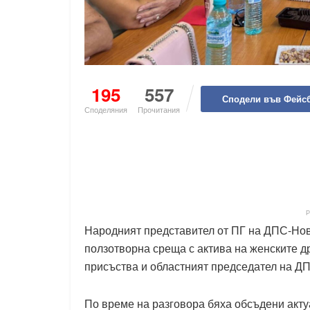
195
557
Сподели във Фейс
Споделяния
Прочитания
Народният представител от ПГ на ДПС-Но
ползотворна среща с актива на женските д
присъства и областният председател на Д
По време на разговора бяха обсъдени акту