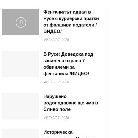
Фентанилът идвал в
Русе с куриерски пратки
от фалшиви податели /
ВИДЕО/
АВГУСТ 7, 2026
В Русе: Доведоха под
засилена охрана 7
обвиняеми за
фентанила /ВИДЕО/
АВГУСТ 7, 2026
Нарушено
водоподаване ще има в
Сливо поле
АВГУСТ 7, 2026
Историческа