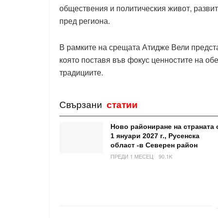
обществения и политическия живот, развит
пред региона.
В рамките на срещата Атидже Вели предста
която поставя във фокус ценностите на об
традициите.
Свързани
статии
Ново райониране на страната 
1 януари 2027 г., Русенска
област -в Северен район
ПРЕДИ 1 МЕСЕЦ
90.1K