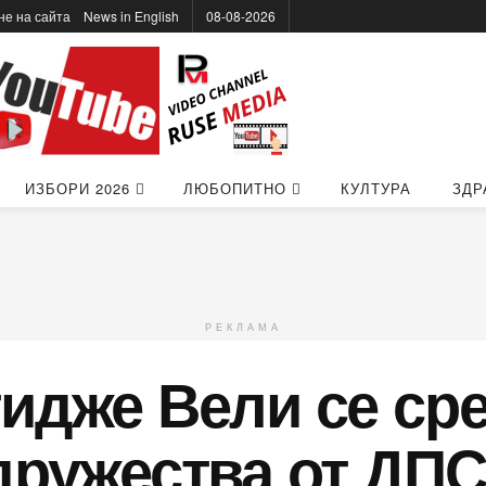
не на сайта
News in Еnglish
08-08-2026
ИЗБОРИ 2026
ЛЮБОПИТНО
КУЛТУРА
ЗДР
РЕКЛАМА
идже Вели се сре
дружества от ДПС