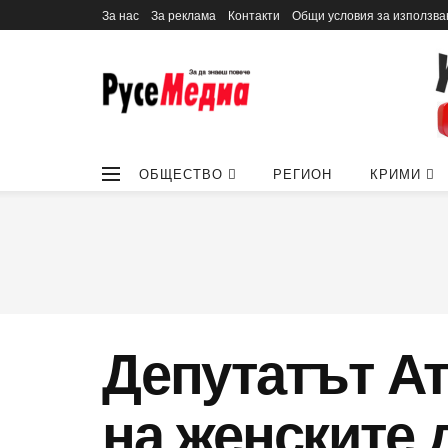
За нас
За реклама
Контакти
Общи условия за използва
ОБЩЕСТВО
РЕГИОН
КРИМИ
Депутатът Ат
на женските 