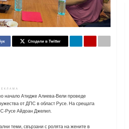
бук
Сподели в Twitter
РЕКЛАМА
во начало Атидже Алиева-Вели проведе
ружества от ДПС в област Русе. На срещата
ПС-Русе Айдоан Джелил.
ални теми, свързани с ролята на жените в