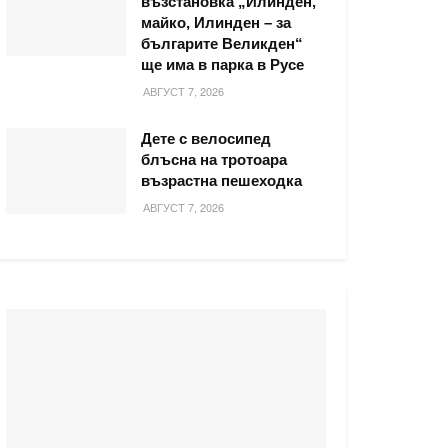
възстановка „Илинден,
майко, Илинден – за
българите Великден“
ще има в парка в Русе
АВГУСТ 7, 2026
Дете с велосипед
блъсна на тротоара
възрастна пешеходка
АВГУСТ 7, 2026