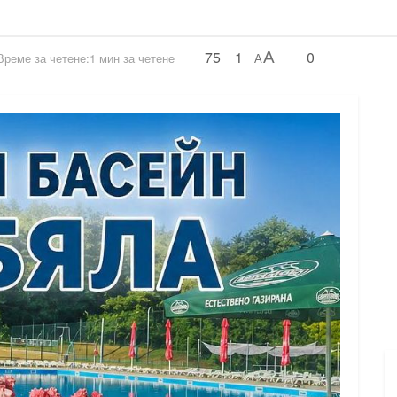
75
1
0
A
Време за четене:1 мин за четене
A