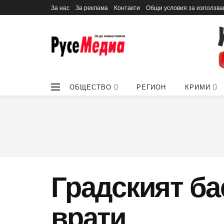
За нас
За реклама
Контакти
Общи условия за използва
ОБЩЕСТВО
РЕГИОН
КРИМИ
Градският ба
врати