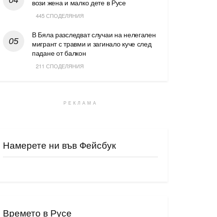
вози жена и малко дете в Русе
445 СПОДЕЛЯНИЯ
В Бяла разследват случаи на нелегален
мигрант с травми и загинало куче след
падане от балкон
211 СПОДЕЛЯНИЯ
РЕКЛАМА
Намерете ни във Фейсбук
Времето в Русе