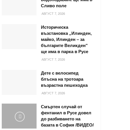
Сливо поле
АВГУСТ 7, 2026
Историческа
възстановка „Илинден,
майко, Илинден – за
българите Великден“
ще има в парка в Русе
АВГУСТ 7, 2026
Дете с велосипед
блъсна на тротоара
възрастна пешеходка
АВГУСТ 7, 2026
Смъртен случай от
фентанил в Русе довел
до разбиването на
базата в София /ВИДЕО/