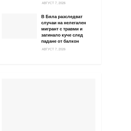
АВГУСТ 7, 2026
В Бяла разследват
случаи на нелегален
мигрант с травми и
загинало куче след
падане от балкон
АВГУСТ 7, 2026