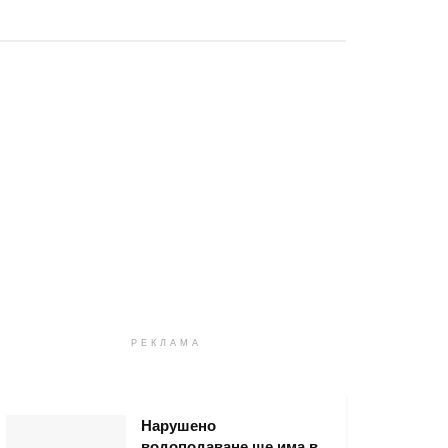
РЕКЛАМА
Нарушено
водоподаване ще има в