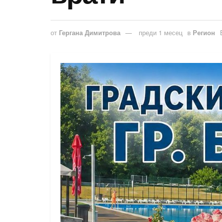
от
Гергана Димитрова
преди 1 месец
в
Регион