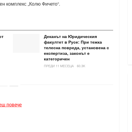
ен комплекс „Колю Фичето“.
от
Деканът на Юридическия
факултет в Русе: При тежка
телесна повреда, установена с
експертиза, законът е
категоричен
ПРЕДИ 11 МЕСЕЦА
60.3K