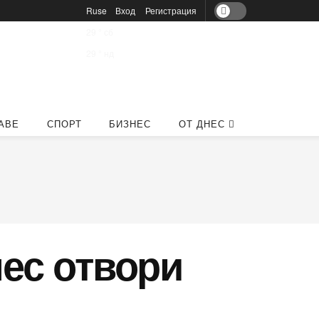
Ruse
Вход
Регистрация
29
°
сб
29
°
нд
АВЕ
СПОРТ
БИЗНЕС
ОТ ДНЕС
нес отвори