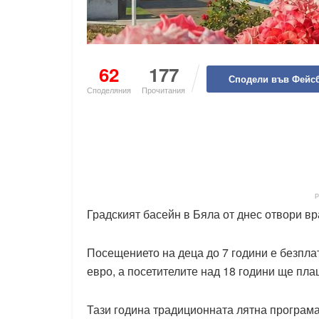
62
177
Сподели във Фейс
Споделяния
Прочитания
Градският басейн в Бяла от днес отвори вра
Посещението на деца до 7 години е безплат
евро, а посетителите над 18 години ще пла
Тази година традиционната лятна програм