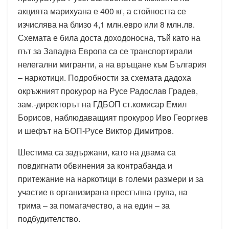
акцията марихуана е 400 кг, а стойността се
изчислява на близо 4,1 млн.евро или 8 млн.лв.
Схемата е била доста доходоносна, тъй като на
път за Западна Европа са се транспортирали
нелегални мигранти, а на връщане към България
– наркотици. Подробности за схемата дадоха
окръжният прокурор на Русе Радослав Градев,
зам.-директорът на ГДБОП ст.комисар Емил
Борисов, наблюдаващият прокурор Иво Георгиев
и шефът на БОП-Русе Виктор Димитров.
Шестима са задържани, като на двама са
повдигнати обвинения за контрабанда и
притежание на наркотици в големи размери и за
участие в организирана престъпна група, на
трима – за помагачество, а на един – за
подбудителство.