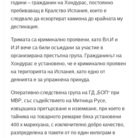
години – гражданин на Хондурас, постоянно
пребиваващ в Кралство Испания, които е
следвало да ескортират камиона до крайната му
дестинация.
Тримата са криминално проявени, като Вл.И и
И.И вече са били осъждани за участие в
организирана престъпна група. Гражданинът на
Хондурас е установено, че е криминално проявен
на територията на Испания, като едно от
деянията е за упражнена принуда.
Оперативно-следствена група на ГД „БОП“ при
МВР, със съдействието на Митница Русе,
извършиха претърсване и изземване, при което в
тайника на товарното ремарке бяха установени
400 к марихуана, с изключително добро качество,
разпределена в пакети от по един килограм в