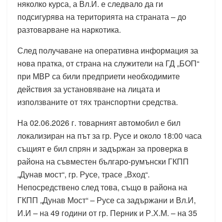
няколко курса, а Вл.И. е следвало да ги
подсигурява на територията на страната – до
разтоварване на наркотика.
След получаване на оперативна информация за
нова пратка, от страна на служители на ГД „БОП“
при МВР са били предприети необходимите
действия за установяване на лицата и
използваните от тях транспортни средства.
На 02.06.2026 г. товарният автомобил е бил
локализиран на път за гр. Русе и около 18:00 часа
същият е бил спрян и задържан за проверка в
района на съвместен българо-румънски ГКПП
„Дунав мост“, гр. Русе, трасе „Вход“.
Непосредствено след това, също в района на
ГКПП „Дунав Мост“ – Русе са задържани и Вл.И,
И.И – на 49 години от гр. Перник и Р.Х.М. – на 35