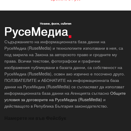
Съдържанието на информационната база данни на
РусеМедиа (RuseMedia) и технологиите използвани в нея, са
под закрила на Закона за авторското право и сродните му
права. Всички текстови, фотографски и графични
изображения публикувани в базата данни, са собственост на
РусеМедиа (RuseMedia), освен ако изрично е посочено друго.
ПОЛЗВАТЕЛИТЕ и АБОНАТИТЕ на информационната база
данни на РусеМедиа (RuseMedia) се съгласяват да използват
информационната база данни на Агенцията съгласно
Общите
условия за договорите на РусеМедиа (RuseMedia)
и
действащото в Република България законодателство.
Намерете ни във Фейсбук