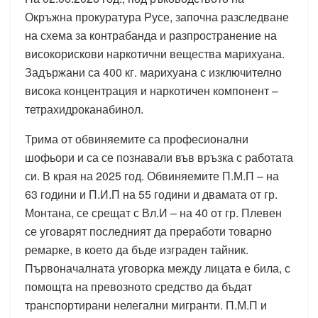
Окръжна прокуратура Русе, започна разследване
на схема за контрабанда и разпространение на
високорискови наркотични вещества марихуана.
Задържани са 400 кг. марихуана с изключително
висока концентрация и наркотичен компонент –
тетрахидроканабинол.
Трима от обвиняемите са професионални
шофьори и са се познавали във връзка с работата
си. В края на 2025 год. Обвиняемите П.М.П – на
63 години и П.И.П на 55 години и двамата от гр.
Монтана, се срещат с Вл.И – на 40 от гр. Плевен
се уговарят последният да преработи товарно
ремарке, в което да бъде изграден тайник.
Първоначалната уговорка между лицата е била, с
помощта на превозното средство да бъдат
транспортирани нелегални мигранти. П.М.П и