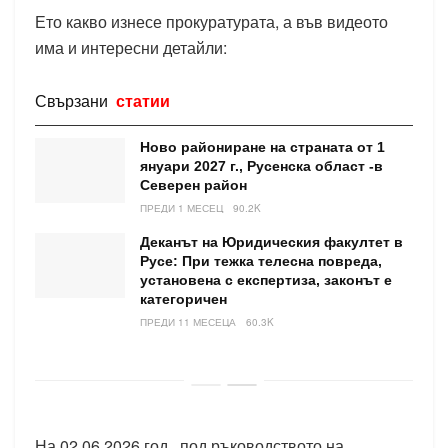
Ето какво изнесе прокуратурата, а във видеото
има и интересни детайли:
Свързани
статии
Ново райониране на страната от 1
януари 2027 г., Русенска област -в
Северен район
ПРЕДИ 1 МЕСЕЦ
90.2K
Деканът на Юридическия факултет в
Русе: При тежка телесна повреда,
установена с експертиза, законът е
категоричен
ПРЕДИ 11 МЕСЕЦА
60.3K
На 02.06.2026 год., под ръководството на