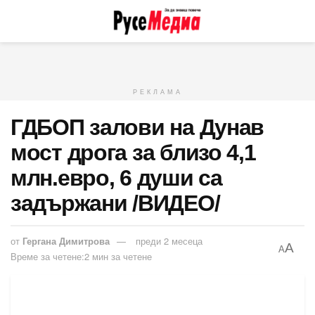
РЕКЛАМА
ГДБОП залови на Дунав
мост дрога за близо 4,1
млн.евро, 6 души са
задържани /ВИДЕО/
от
Гергана Димитрова
преди 2 месеца
A
A
Време за четене:2 мин за четене