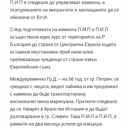
П.И.П е следвало да управляват камиона, а
осигуряването на мигрантите и заплащането да се
обезпечи от Вл.И.
След подготовката на камиона П.М.П и П.И.П
осъществили един курс от територията на Р
България до страна от Централна Европа където
оставили неустановен брой нелегално
пребиваващи чужденци от страни извън
Европейския съюз.
Междувременно Гр.Д. – на 56 год. от гр. Петрич, се
срещнал с лицата, видял тайника и им предложил
с камиона да бъде транспортирана
висококачествена марихуана. Пратките следвало
да се товарят в Кралство Испания и да бъдат
разтоварвани в гр. Сливен. Така П.М.П и П.И.П, в
рамките на два месеца успели да извърша