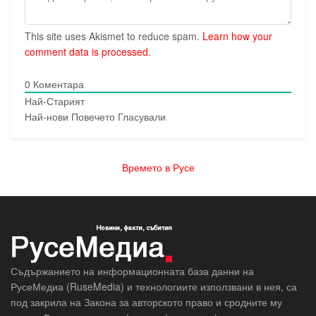
This site uses Akismet to reduce spam.
Learn how your
comment data is processed.
0
Коментара
Най-Старият
Най-нови
Повечето Гласували
Времето в Русе
Съдържанието на информационната база данни на
РусеМедиа (RuseMedia) и технологиите използвани в нея, са
под закрила на Закона за авторското право и сродните му