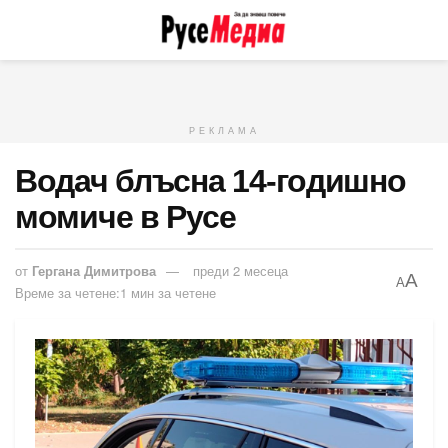
РЕКЛАМА
Водач блъсна 14-годишно
момиче в Русе
от
Гергана Димитрова
преди 2 месеца
A
A
Време за четене:1 мин за четене