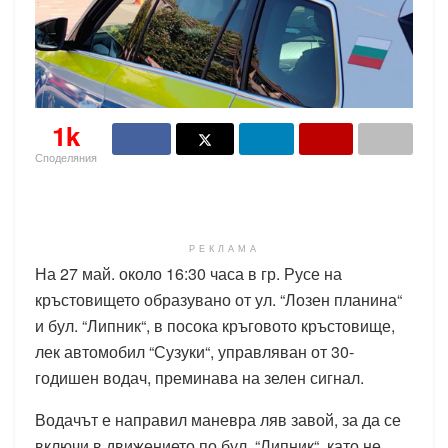
1k
Споделяния
РЕКЛАМА
На 27 май. около 16:30 часа в гр. Русе на
кръстовището образувано от ул. “Лозен планина“
и бул. “Липник“, в посока кръговото кръстовище,
лек автомобил “Сузуки“, управляван от 30-
годишен водач, преминава на зелен сигнал.
Водачът е направил маневра ляв завой, за да се
включи в движението по бул. “Липник“, като не