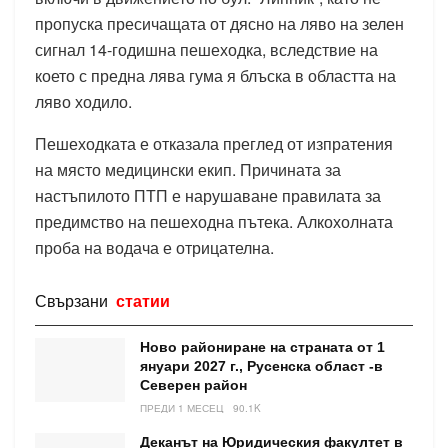
пропуска пресичащата от дясно на ляво на зелен
сигнал 14-годишна пешеходка, вследствие на
което с предна лява гума я блъска в областта на
ляво ходило.
Пешеходката е отказала преглед от изпратения
на място медицински екип. Причината за
настъпилото ПТП е нарушаване правилата за
предимство на пешеходна пътека. Алкохолната
проба на водача е отрицателна.
Свързани
статии
Ново райониране на страната от 1
януари 2027 г., Русенска област -в
Северен район
ПРЕДИ 1 МЕСЕЦ
90.1K
Деканът на Юридическия факултет в