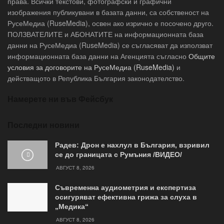
права. Всички текстови, фотографски и графични
изображения публикувани в базата данни, са собственост на
РусеМедиа (RuseMedia), освен ако изрично е посочено друго.
ПОЛЗВАТЕЛИТЕ и АБОНАТИТЕ на информационната база
данни на РусеМедиа (RuseMedia) се съгласяват да използват
информационната база данни на Агенцията съгласно
Общите
условия за договорите на РусеМедиа (RuseMedia)
и
действащото в Република България законодателство.
Намерете ни във Фейсбук
Последни новини
Радев: Дрон е нахлул в България, взривил
се до границата с Румъния /ВИДЕО/
АВГУСТ 8, 2026
Съвременна аудиометрия и експертиза
осигуряват ефективна грижа за слуха в
„Медика“
АВГУСТ 8, 2026