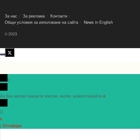
За нас
За реклама
Контакти
Общи условия за използване на сайта
News in Еnglish
© 2023
0
Аз бих желал вашите мисли, моля, коментирайте.
x
(
)
x
|
Отговори