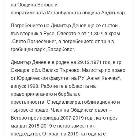
на Община Ветово и
побратимената Истанбулската община Авджълар.
Погребението на Димитър Денев ще се състои
във вторник в Русе. Опелото е от 11.30 ч в храм
„Свето Вознесение“, а погребението от 13 ч в
гробищен парк „Басарбово“.
Димитър Денев е е роден на 29.12.1971 год. в гр.
Свищов, обл. Велико Търново. Магистър по право
от Юридическия факултет на РУ „Ангел Кънчев“,
випуск 1998. Работил е в областта на
правоприлагането и борбата с
престъпността. Специализирал облигационно и
търговско право. Член на Общински съвет –
Ветово през периода 2007-2019 год., като през
мандат 2015-2019 е негов заместник-
председател. От края на 2019-та година е