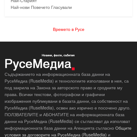
Най-Старият
Най-нови
Повечето Гласували
Времето в Русе
Съдържанието на информационната база данни на
РусеМедиа (RuseMedia) и технологиите използвани в нея, са
под закрила на Закона за авторското право и сродните му
права. Всички текстови, фотографски и графични
изображения публикувани в базата данни, са собственост на
РусеМедиа (RuseMedia), освен ако изрично е посочено друго.
ПОЛЗВАТЕЛИТЕ и АБОНАТИТЕ на информационната база
данни на РусеМедиа (RuseMedia) се съгласяват да използват
информационната база данни на Агенцията съгласно
Общите
условия за договорите на РусеМедиа (RuseMedia)
и