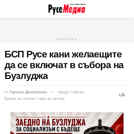
РЕКЛАМА
БСП Русе кани желаещите
да се включат в събора на
Бузлуджа
от
Гергана Димитрова
преди 1 месец
A
A
Време за четене:1 мин за четене