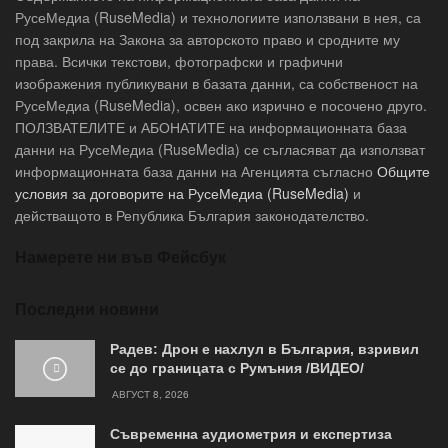
РусеМедиа (RuseMedia) и технологиите използвани в нея, са
под закрила на Закона за авторското право и сродните му
права. Всички текстови, фотографски и графични
изображения публикувани в базата данни, са собственост на
РусеМедиа (RuseMedia), освен ако изрично е посочено друго.
ПОЛЗВАТЕЛИТЕ и АБОНАТИТЕ на информационната база
данни на РусеМедиа (RuseMedia) се съгласяват да използват
информационната база данни на Агенцията съгласно
Общите
условия за договорите на РусеМедиа (RuseMedia)
и
действащото в Република България законодателство.
Намерете ни във Фейсбук
Последни новини
Радев: Дрон е нахлул в България, взривил
се до границата с Румъния /ВИДЕО/
АВГУСТ 8, 2026
Съвременна аудиометрия и експертиза