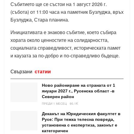
Събитието ще се състои на 1 август 2026 г.
(събота) от 11:00 часа на паметник Бузлуджа, връх
Бузлуджа, Стара планина.
Инициативата е знаково събитие, което събира
хората около ценностите на солидарността,
социалната справедливост, историческата памет
и каузата за по-добро и по-справедливо бъдеще.
Свързани
статии
Ново райониране на страната от 1
януари 2027 г., Русенска област -в
Северен район
ПРЕДИ 1 МЕСЕЦ
90.1K
Деканът на Юридическия факултет в
Русе: При тежка телесна повреда,
установена с експертиза, законът е
категоричен