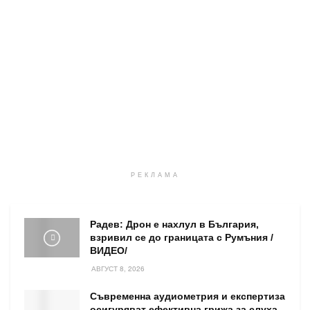
РЕКЛАМА
Радев: Дрон е нахлул в България,
взривил се до границата с Румъния /
ВИДЕО/
АВГУСТ 8, 2026
Съвременна аудиометрия и експертиза
осигуряват ефективна грижа за слуха