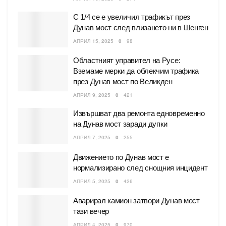
С 1/4 се е увеличил трафикът през
Дунав мост след влизането ни в Шенген
АПРИЛ 15, 2025
0
98
Областният управител на Русе:
Вземаме мерки да облекчим трафика
през Дунав мост по Великден
АПРИЛ 9, 2025
0
421
Извършват два ремонта едновременно
на Дунав мост заради дупки
АПРИЛ 7, 2025
0
255
Движението по Дунав мост е
нормализирано след снощния инцидент
АПРИЛ 5, 2025
0
426
Аварирал камион затвори Дунав мост
тази вечер
АПРИЛ 4, 2025
0
970