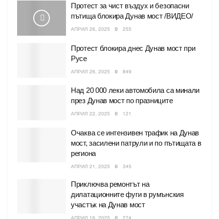
Протест за чист въздух и безопасни
пътища блокира Дунав мост /ВИДЕО/
АПРИЛ 26, 2025
0
255
Протест блокира днес Дунав мост при
Русе
АПРИЛ 26, 2025
0
849
Над 20 000 леки автомобила са минали
през Дунав мост по празниците
АПРИЛ 22, 2025
0
121
Очаква се интензивен трафик на Дунав
мост, засилени патрули и по пътищата в
региона
АПРИЛ 21, 2025
0
345
Приключва ремонтът на
дилатационните фуги в румънския
участък на Дунав мост
АПРИЛ 16, 2025
0
274