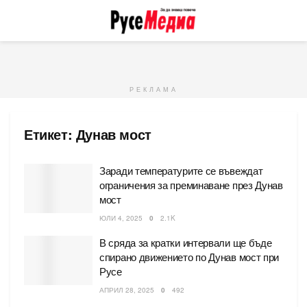
РЕКЛАМА
Етикет:
Дунав мост
Заради температурите се въвеждат
ограничения за преминаване през Дунав
мост
ЮЛИ 4, 2025
0
2.1K
В сряда за кратки интервали ще бъде
спирано движението по Дунав мост при
Русе
АПРИЛ 28, 2025
0
492