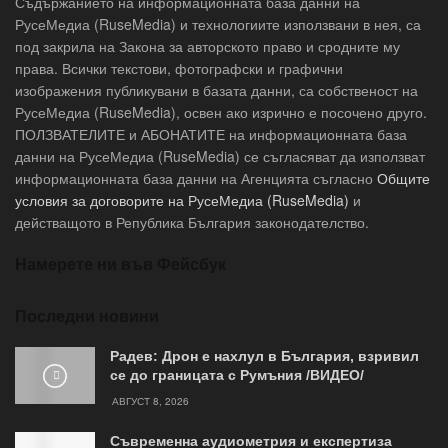
Съдържанието на информационната база данни на
РусеМедиа (RuseMedia) и технологиите използвани в нея, са
под закрила на Закона за авторското право и сродните му
права. Всички текстови, фотографски и графични
изображения публикувани в базата данни, са собственост на
РусеМедиа (RuseMedia), освен ако изрично е посочено друго.
ПОЛЗВАТЕЛИТЕ и АБОНАТИТЕ на информационната база
данни на РусеМедиа (RuseMedia) се съгласяват да използват
информационната база данни на Агенцията съгласно
Общите
условия за договорите на РусеМедиа (RuseMedia)
и
действащото в Република България законодателство.
Намерете ни във Фейсбук
Последни новини
Радев: Дрон е нахлул в България, взривил
се до границата с Румъния /ВИДЕО/
АВГУСТ 8, 2026
Съвременна аудиометрия и експертиза