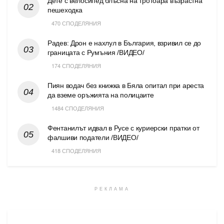
Дете с велосипед блъсна на тротоара възрастна
пешеходка
470 СПОДЕЛЯНИЯ
Радев: Дрон е нахлул в България, взривил се до
границата с Румъния /ВИДЕО/
174 СПОДЕЛЯНИЯ
Пиян водач без книжка в Бяла опитал при ареста
да вземе оръжията на полицаите
1484 СПОДЕЛЯНИЯ
Фентанилът идвал в Русе с куриерски пратки от
фалшиви податели /ВИДЕО/
418 СПОДЕЛЯНИЯ
РЕКЛАМА