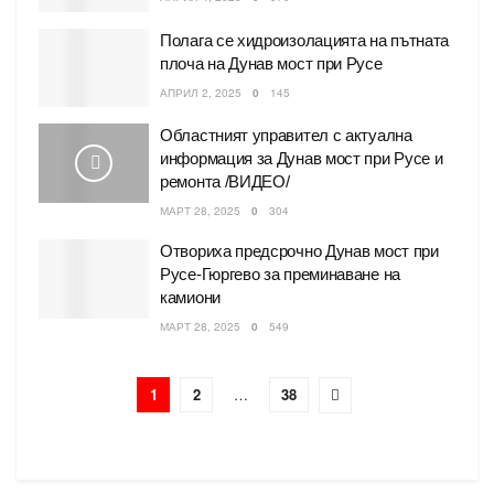
Полага се хидроизолацията на пътната
плоча на Дунав мост при Русе
АПРИЛ 2, 2025
0
145
Областният управител с актуална
информация за Дунав мост при Русе и
ремонта /ВИДЕО/
МАРТ 28, 2025
0
304
Отвориха предсрочно Дунав мост при
Русе-Гюргево за преминаване на
камиони
МАРТ 28, 2025
0
549
1
2
…
38