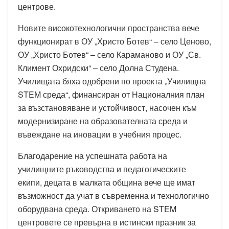
центрове.
Новите високотехнологични пространства вече
функционират в ОУ „Христо Ботев“ – село Ценово,
ОУ „Христо Ботев“ – село Караманово и ОУ „Св.
Климент Охридски“ – село Долна Студена.
Училищата бяха одобрени по проекта „Училищна
STEM среда“, финансиран от Националния план
за възстановяване и устойчивост, насочен към
модернизиране на образователната среда и
въвеждане на иновации в учебния процес.
Благодарение на успешната работа на
училищните ръководства и педагогическите
екипи, децата в малката община вече ще имат
възможност да учат в съвременна и технологично
оборудвана среда. Откриването на STEM
центровете се превърна в истински празник за