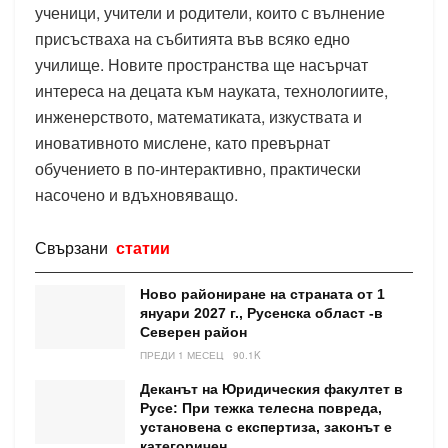
ученици, учители и родители, които с вълнение
присъстваха на събитията във всяко едно
училище. Новите пространства ще насърчат
интереса на децата към науката, технологиите,
инженерството, математиката, изкуствата и
иновативното мислене, като превърнат
обучението в по-интерактивно, практически
насочено и вдъхновяващо.
Свързани
статии
Ново райониране на страната от 1
януари 2027 г., Русенска област -в
Северен район
ПРЕДИ 1 МЕСЕЦ
90.1K
Деканът на Юридическия факултет в
Русе: При тежка телесна повреда,
установена с експертиза, законът е
категоричен