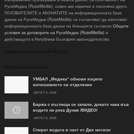
РусеМедиа (RuseMedia), освен ако изрично е посочено друго.
ПОЛЗВАТЕЛИТЕ и АБОНАТИТЕ на информационната база
данни на РусеМедиа (RuseMedia) се съгласяват да използват
информационната база данни на Агенцията съгласно
Общите
условия за договорите на РусеМедиа (RuseMedia)
и
действащото в Република България законодателство.
Намерете ни във Фейсбук
Последни новини
УМБАЛ „Медика“ обнови изцяло
интензивното си отделение
АВГУСТ 6, 2026
Баржа с въглища се запали, докато чака във
водите на река Дунав /ВИДЕО/
АВГУСТ 6, 2026
Спират водата в част от Две могили