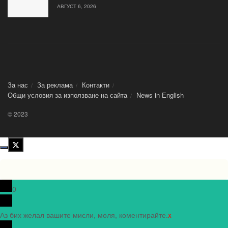
АВГУСТ 6, 2026
За нас
За реклама
Контакти
Общи условия за използване на сайта
News in Еnglish
© 2023
0
Аз бих желал вашите мисли, моля, коментирайте.
x