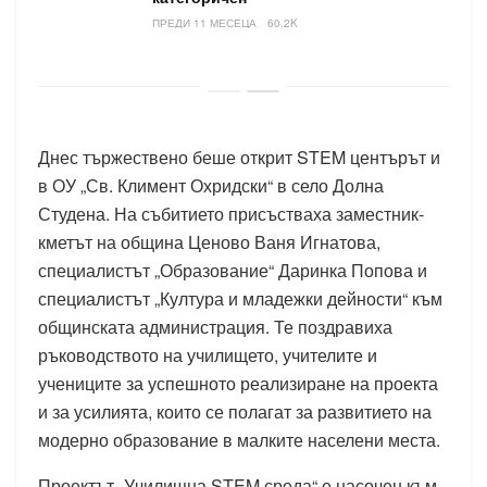
ПРЕДИ 11 МЕСЕЦА
60.2K
Днес тържествено беше открит STEM центърът и
в ОУ „Св. Климент Охридски“ в село Долна
Студена. На събитието присъстваха заместник-
кметът на община Ценово Ваня Игнатова,
специалистът „Образование“ Даринка Попова и
специалистът „Култура и младежки дейности“ към
общинската администрация. Те поздравиха
ръководството на училището, учителите и
учениците за успешното реализиране на проекта
и за усилията, които се полагат за развитието на
модерно образование в малките населени места.
Проектът „Училищна STEM среда“ е насочен към