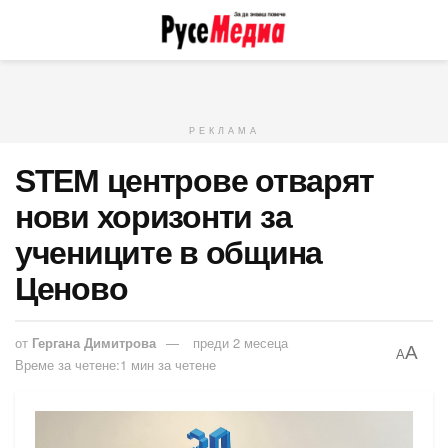
РЕКЛАМА
STEM центрове отварят
нови хоризонти за
учениците в община
Ценово
от
Гергана Димитрова
преди 2 месеца
A
A
Време за четене:1 мин за четене