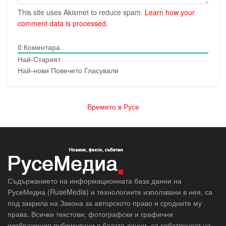
This site uses Akismet to reduce spam.
Learn how your
comment data is processed.
0
Коментара
Най-Старият
Най-нови
Повечето Гласували
Времето в Русе
Съдържанието на информационната база данни на
РусеМедиа (RuseMedia) и технологиите използвани в нея, са
под закрила на Закона за авторското право и сродните му
права. Всички текстови, фотографски и графични
изображения публикувани в базата данни, са собственост на