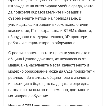
изграждане на интегрирана учебна среда, която
да подкрепя образователните иновации и
съвременните методи на преподаване. В
училищата са изградени високотехнологични
класни стаи, IT пространства и STEM кабинети,
оборудвани с модерна техника, 3D принтери,
роботи и специализирано оборудване.
С реализирането на тези проекти училищата в
община Ценово доказват, че независимо от
мащаба на населените места, качественото и
модерно образование може да бъде приоритет и
реалност. За малката община това е значима
инвестиция в бъдещето на децата и още една
важна стъпка към по-съвременно, достъпно и
мотивиращо обучение.
Новите STEM центрове дават възможност на