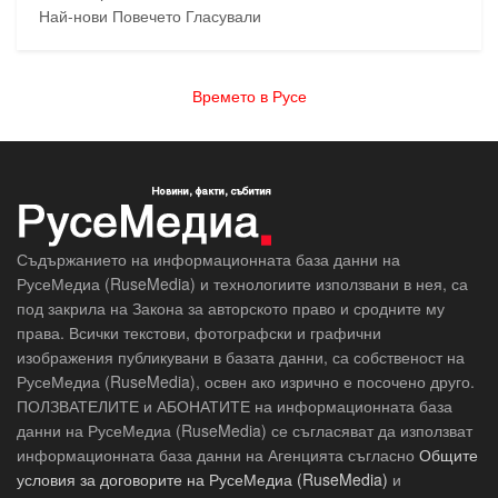
Най-нови
Повечето Гласували
Времето в Русе
Съдържанието на информационната база данни на
РусеМедиа (RuseMedia) и технологиите използвани в нея, са
под закрила на Закона за авторското право и сродните му
права. Всички текстови, фотографски и графични
изображения публикувани в базата данни, са собственост на
РусеМедиа (RuseMedia), освен ако изрично е посочено друго.
ПОЛЗВАТЕЛИТЕ и АБОНАТИТЕ на информационната база
данни на РусеМедиа (RuseMedia) се съгласяват да използват
информационната база данни на Агенцията съгласно
Общите
условия за договорите на РусеМедиа (RuseMedia)
и