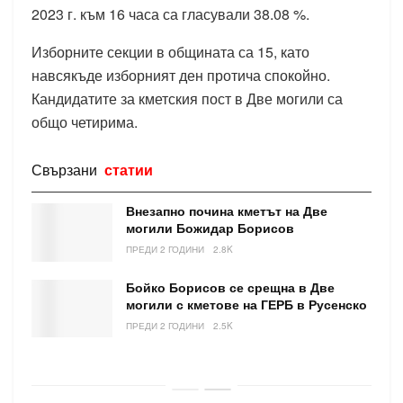
2023 г. към 16 часа са гласували 38.08 %.
Изборните секции в общината са 15, като
навсякъде изборният ден протича спокойно.
Кандидатите за кметския пост в Две могили са
общо четирима.
Свързани
статии
Внезапно почина кметът на Две
могили Божидар Борисов
ПРЕДИ 2 ГОДИНИ
2.8K
Бойко Борисов се срещна в Две
могили с кметове на ГЕРБ в Русенско
ПРЕДИ 2 ГОДИНИ
2.5K