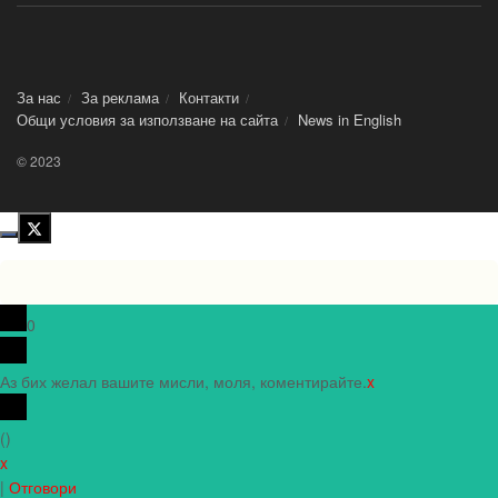
За нас
За реклама
Контакти
Общи условия за използване на сайта
News in Еnglish
© 2023
0
Аз бих желал вашите мисли, моля, коментирайте.
x
(
)
x
|
Отговори