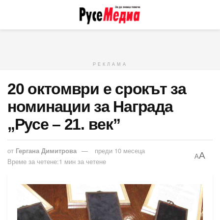
РЕКЛАМА
20 октомври е срокът за
номинации за Награда
„Русе – 21. век”
от
Гергана Димитрова
преди 10 месеца
A
A
Време за четене:1 мин за четене